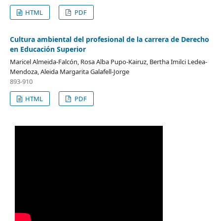
HTML
PDF
Cultura ambiental del profesional de la carrera de Derecho
en Educación Superior
Maricel Almeida-Falcón, Rosa Alba Pupo-Kairuz, Bertha Imilci Ledea-
Mendoza, Aleida Margarita Galafell-Jorge
893-910
HTML
PDF