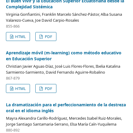
El Buen Vivir y la Educación Superior Ecuatoriana desde la
Complejidad Sistémica
Virginia Gonfiantini, Franklin Marcelo Sánchez-Pástor, Alba Susana
Valarezo-Cueva, Joe David Carpio-Rosales
855-866
HTML
PDF
Aprendizaje móvil (m-learning) como método educativo
en Educación Superior
Christian Javier Aguas-Díaz, José Luis Flores-Flores, Ibelia Katalina
Sarmiento-Sarmiento, David Fernando Aguirre-Robalino
867-879
HTML
PDF
La dramatización para el perfeccionamiento de la destreza
oral en el idioma inglés
Mayra Alexandra Carillo-Rodríguez, Mercedes Isabel Ruiz-Morales,
Jorge Santiago Santamaria-Serrano, Elsa María Caín-Yuquilema
880-892