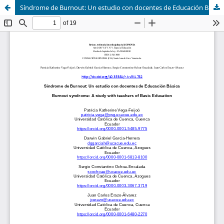
Síndrome de Burnout: Un estudio con docentes de Educación Básica