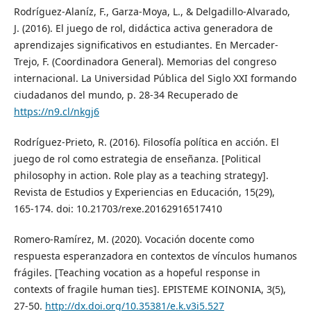
Rodríguez-Alaníz, F., Garza-Moya, L., & Delgadillo-Alvarado,
J. (2016). El juego de rol, didáctica activa generadora de
aprendizajes significativos en estudiantes. En Mercader-
Trejo, F. (Coordinadora General). Memorias del congreso
internacional. La Universidad Pública del Siglo XXI formando
ciudadanos del mundo, p. 28-34 Recuperado de
https://n9.cl/nkgj6
Rodríguez-Prieto, R. (2016). Filosofía política en acción. El
juego de rol como estrategia de enseñanza. [Political
philosophy in action. Role play as a teaching strategy].
Revista de Estudios y Experiencias en Educación, 15(29),
165-174. doi: 10.21703/rexe.20162916517410
Romero-Ramírez, M. (2020). Vocación docente como
respuesta esperanzadora en contextos de vínculos humanos
frágiles. [Teaching vocation as a hopeful response in
contexts of fragile human ties]. EPISTEME KOINONIA, 3(5),
27-50.
http://dx.doi.org/10.35381/e.k.v3i5.527