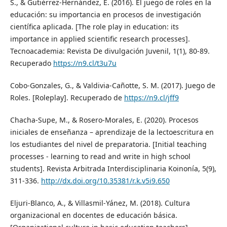
S., & Gutiérrez-Hernández, E. (2016). El juego de roles en la
educación: su importancia en procesos de investigación
científica aplicada. [The role play in education: its
importance in applied scientific research processes].
Tecnoacademia: Revista De divulgación Juvenil, 1(1), 80-89.
Recuperado
https://n9.cl/t3u7u
Cobo-Gonzales, G., & Valdivia-Cañotte, S. M. (2017). Juego de
Roles. [Roleplay]. Recuperado de
https://n9.cl/jff9
Chacha-Supe, M., & Rosero-Morales, E. (2020). Procesos
iniciales de enseñanza – aprendizaje de la lectoescritura en
los estudiantes del nivel de preparatoria. [Initial teaching
processes - learning to read and write in high school
students]. Revista Arbitrada Interdisciplinaria Koinonía, 5(9),
311-336.
http://dx.doi.org/10.35381/r.k.v5i9.650
Eljuri-Blanco, A., & Villasmil-Yánez, M. (2018). Cultura
organizacional en docentes de educación básica.