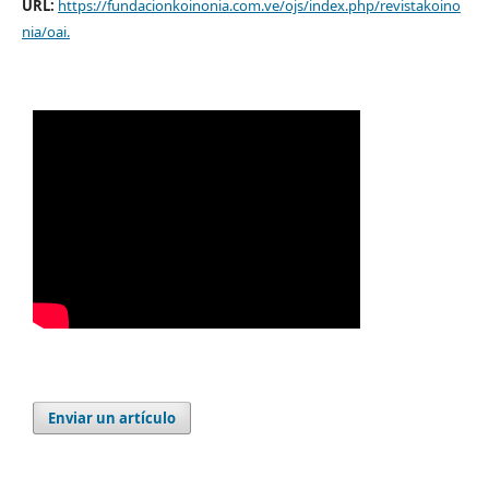
URL:
https://fundacionkoinonia.com.ve/ojs/index.php/revistakoino
nia/oai
.
Enviar un artículo