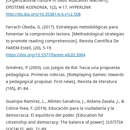
[Organizational culture in basic education teachers].
EPISTEME KOINONIA, 1(2), 4-17. HYPERLINK
http://dx.doi.org/10.35381/e.k.v1i2.508
Farrach-Úbeda, G. (2017). Estrategias metodológicas para
fomentar la comprensión lectora. [Methodological strategies
to promote reading comprehension]. Revista Científica De
FAREM-Estelí, (20), 5-19.
https://doi.org/10.5377/farem.v0i20.3064
Giménez, P. (2003). Los Juegos de Rol: hacia una propuesta
pedagógica. Primeras noticias. [Roleplaying Games: towards
a pedagogical proposal. First news]. Revista de literatura
(195), 81-84.
Guanipa-Ramírez, L., Albites-Sanabria, J., Aldana-Zavala, J., &
Colina-Ysea, F. (2019). Educación para la ciudadanía y la
democracia: El equilibrio del poder. [Education for
citizenship and democracy: The balance of power]. IUSTITIA
SOCIALIS, 4(6), 71-89.