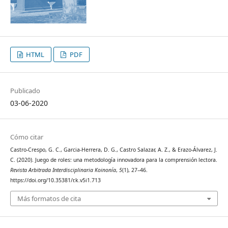
HTML
PDF
Publicado
03-06-2020
Cómo citar
Castro-Crespo, G. C., Garcia-Herrera, D. G., Castro Salazar, A. Z., & Erazo-Álvarez, J.
C. (2020). Juego de roles: una metodología innovadora para la comprensión lectora.
Revista Arbitrada Interdisciplinaria Koinonía
,
5
(1), 27–46.
https://doi.org/10.35381/r.k.v5i1.713
Más formatos de cita