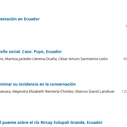
orestación en Ecuador
ollo social. Caso: Puyo, Ecuador
ro, Maritza Jackelin Llerena-Ocaña, César Arturo Sarmiento-León
96
minar su incidencia en la conservación
uevara, Alejandra Elizabeth Rentería-Chimbo, Marcos David Landívar-
120
l puente sobre el río Rircay Sulupali Grande, Ecuador