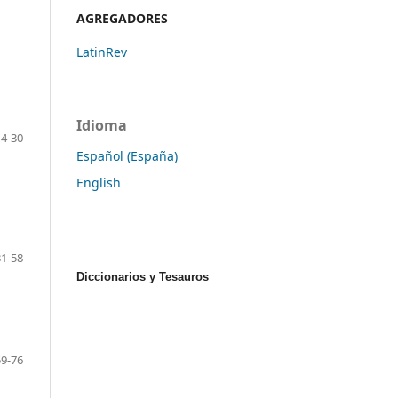
AGREGADORES
LatinRev
Idioma
4-30
Español (España)
English
31-58
Diccionarios y Tesauros
59-76