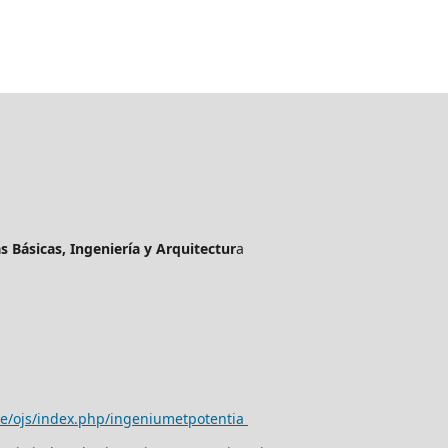
as Básicas, Ingeniería y Arquitectur
a
ve/ojs/index.php/ingeniumetpotentia