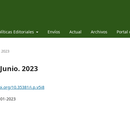
líticas Editoriales
Envíos
Actual
Archivos
Portal
. 2023
-Junio. 2023
oi.org/10.35381/i.p.v5i8
-01-2023