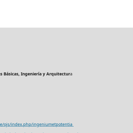
as Básicas, Ingeniería y Arquitectur
a
ve/ojs/index.php/ingeniumetpotentia