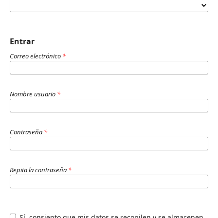
Entrar
Correo electrónico
*
Nombre usuario
*
Contraseña
*
Repita la contraseña
*
Sí, consiento que mis datos se recopilen y se almacenen