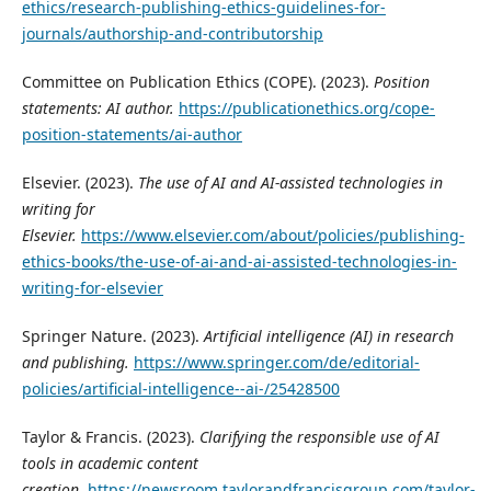
ethics/research-publishing-ethics-guidelines-for-
journals/authorship-and-contributorship
Committee on Publication Ethics (COPE). (2023).
Position
statements: AI author.
https://publicationethics.org/cope-
position-statements/ai-author
Elsevier. (2023).
The use of AI and AI-assisted technologies in
writing for
Elsevier.
https://www.elsevier.com/about/policies/publishing-
ethics-books/the-use-of-ai-and-ai-assisted-technologies-in-
writing-for-elsevier
Springer Nature. (2023).
Artificial intelligence (AI) in research
and publishing.
https://www.springer.com/de/editorial-
policies/artificial-intelligence--ai-/25428500
Taylor & Francis. (2023).
Clarifying the responsible use of AI
tools in academic content
creation
.
https://newsroom.taylorandfrancisgroup.com/taylor-