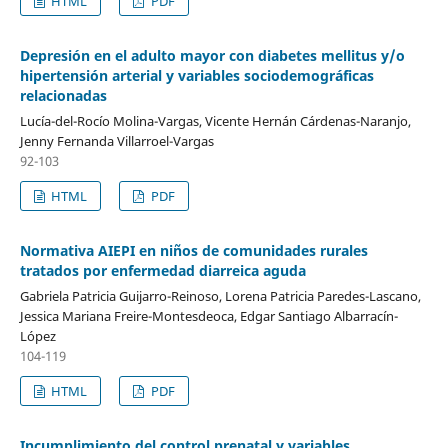
HTML
PDF
Depresión en el adulto mayor con diabetes mellitus y/o
hipertensión arterial y variables sociodemográficas
relacionadas
Lucía-del-Rocío Molina-Vargas, Vicente Hernán Cárdenas-Naranjo,
Jenny Fernanda Villarroel-Vargas
92-103
HTML
PDF
Normativa AIEPI en niños de comunidades rurales
tratados por enfermedad diarreica aguda
Gabriela Patricia Guijarro-Reinoso, Lorena Patricia Paredes-Lascano,
Jessica Mariana Freire-Montesdeoca, Edgar Santiago Albarracín-
López
104-119
HTML
PDF
Incumplimiento del control prenatal y variables