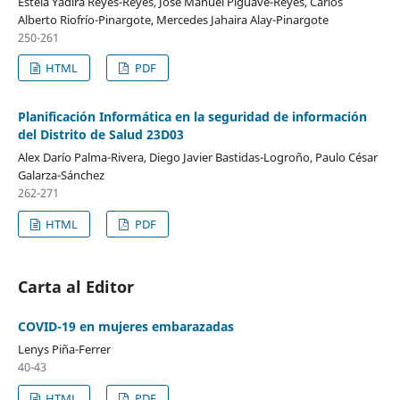
Estela Yadira Reyes-Reyes, José Manuel Piguave-Reyes, Carlos
Alberto Riofrío-Pinargote, Mercedes Jahaira Alay-Pinargote
250-261
HTML
PDF
Planificación Informática en la seguridad de información
del Distrito de Salud 23D03
Alex Darío Palma-Rivera, Diego Javier Bastidas-Logroño, Paulo César
Galarza-Sánchez
262-271
HTML
PDF
Carta al Editor
COVID-19 en mujeres embarazadas
Lenys Piña-Ferrer
40-43
HTML
PDF