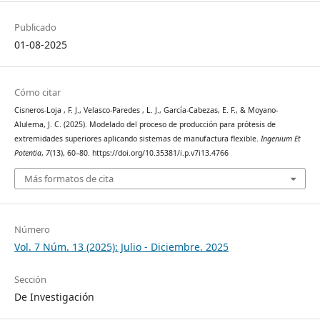
Publicado
01-08-2025
Cómo citar
Cisneros-Loja , F. J., Velasco-Paredes , L. J., García-Cabezas, E. F., & Moyano-
Alulema, J. C. (2025). Modelado del proceso de producción para prótesis de
extremidades superiores aplicando sistemas de manufactura flexible.
Ingenium Et
Potentia
,
7
(13), 60–80. https://doi.org/10.35381/i.p.v7i13.4766
Más formatos de cita
Número
Vol. 7 Núm. 13 (2025): Julio - Diciembre. 2025
Sección
De Investigación