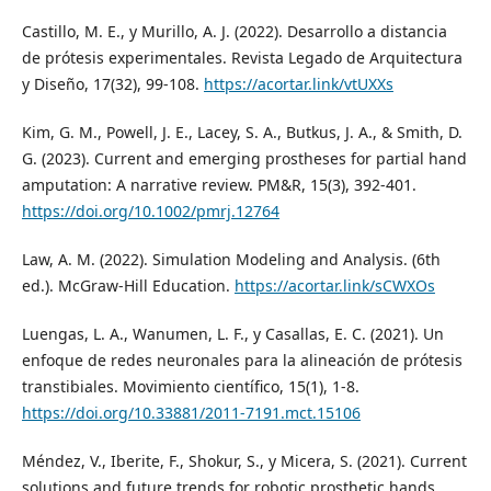
Castillo, M. E., y Murillo, A. J. (2022). Desarrollo a distancia
de prótesis experimentales. Revista Legado de Arquitectura
y Diseño, 17(32), 99-108.
https://acortar.link/vtUXXs
Kim, G. M., Powell, J. E., Lacey, S. A., Butkus, J. A., & Smith, D.
G. (2023). Current and emerging prostheses for partial hand
amputation: A narrative review. PM&R, 15(3), 392-401.
https://doi.org/10.1002/pmrj.12764
Law, A. M. (2022). Simulation Modeling and Analysis. (6th
ed.). McGraw-Hill Education.
https://acortar.link/sCWXOs
Luengas, L. A., Wanumen, L. F., y Casallas, E. C. (2021). Un
enfoque de redes neuronales para la alineación de prótesis
transtibiales. Movimiento científico, 15(1), 1-8.
https://doi.org/10.33881/2011-7191.mct.15106
Méndez, V., Iberite, F., Shokur, S., y Micera, S. (2021). Current
solutions and future trends for robotic prosthetic hands.