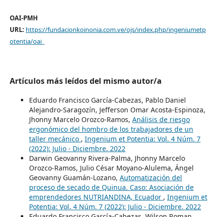
OAI-PMH
URL:
https://fundacionkoinonia.com.ve/ojs/index.php/ingeniumetp
otentia/oai
Artículos más leídos del mismo autor/a
Eduardo Francisco García-Cabezas, Pablo Daniel
Alejandro-Saragozín, Jefferson Omar Acosta-Espinoza,
Jhonny Marcelo Orozco-Ramos,
Análisis de riesgo
ergonómico del hombro de los trabajadores de un
taller mecánico
,
Ingenium et Potentia: Vol. 4 Núm. 7
(2022): Julio - Diciembre. 2022
Darwin Geovanny Rivera-Palma, Jhonny Marcelo
Orozco-Ramos, Julio César Moyano-Alulema, Ángel
Geovanny Guamán-Lozano,
Automatización del
proceso de secado de Quinua. Caso: Asociación de
emprendedores NUTRIANDINA, Ecuador
,
Ingenium et
Potentia: Vol. 4 Núm. 7 (2022): Julio - Diciembre. 2022
Eduardo Francisco García-Cabezas, Wilson Roman