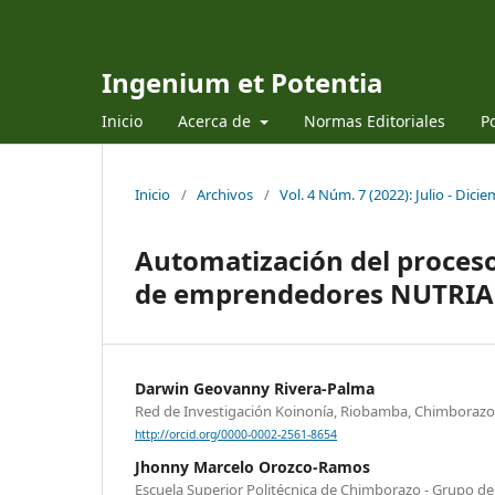
Ingenium et Potentia
Inicio
Acerca de
Normas Editoriales
Po
Inicio
/
Archivos
/
Vol. 4 Núm. 7 (2022): Julio - Dici
Automatización del proceso
de emprendedores NUTRIA
Darwin Geovanny Rivera-Palma
Red de Investigación Koinonía, Riobamba, Chimborazo
http://orcid.org/0000-0002-2561-8654
Jhonny Marcelo Orozco-Ramos
Escuela Superior Politécnica de Chimborazo - Grupo d