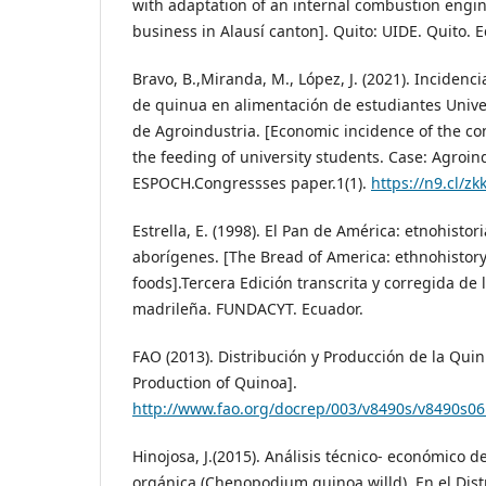
with adaptation of an internal combustion engin
business in Alausí canton]. Quito: UIDE. Quito. 
Bravo, B.,Miranda, M., López, J. (2021). Incide
de quinua en alimentación de estudiantes Univer
de Agroindustria. [Economic incidence of the c
the feeding of university students. Case: Agroin
ESPOCH.Congressses paper.1(1).
https://n9.cl/zkk
Estrella, E. (1998). El Pan de América: etnohistor
aborígenes. [The Bread of America: ethnohistory
foods].Tercera Edición transcrita y corregida de 
madrileña. FUNDACYT. Ecuador.
FAO (2013). Distribución y Producción de la Quin
Production of Quinoa].
http://www.fao.org/docrep/003/v8490s/v8490s0
Hinojosa, J.(2015). Análisis técnico- económico d
orgánica (Chenopodium quinoa willd). En el Dis