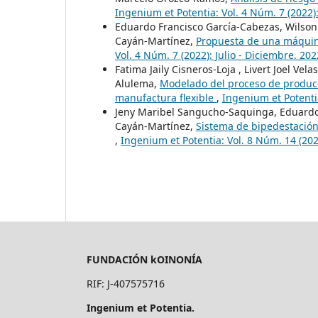
Ingenium et Potentia: Vol. 4 Núm. 7 (2022):
Eduardo Francisco García-Cabezas, Wilso
Cayán-Martínez,
Propuesta de una máquina
Vol. 4 Núm. 7 (2022): Julio - Diciembre. 202
Fatima Jaily Cisneros-Loja , Livert Joel V
Alulema,
Modelado del proceso de producc
manufactura flexible
,
Ingenium et Potentia
Jeny Maribel Sangucho-Saquinga, Eduardo 
Cayán-Martínez,
Sistema de bipedestación
,
Ingenium et Potentia: Vol. 8 Núm. 14 (202
FUNDACIÓN kOINONÍA
RIF: J-407575716
Ingenium et Potentia.