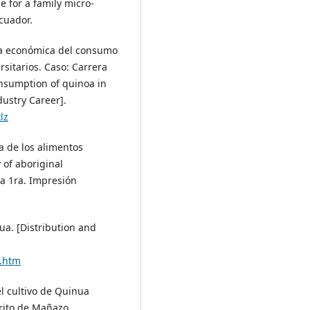
e for a family micro-
Ecuador.
ncia económica del consumo
sitarios. Caso: Carrera
onsumption of quinoa in
dustry Career].
lz
ia de los alimentos
 of aboriginal
la 1ra. Impresión
ua. [Distribution and
6.htm
el cultivo de Quinua
trito de Mañazo