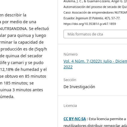
Alulema, J. C., & Guamán-Lozano, Ángel G. (2
Automatización del proceso de secado de Qui
Caso: Asociación de emprendedores NUTRI
en describir la
Ecuador.
Ingenium Et Potentia
,
4
(7), 57–77.
a por medio de una
https://doi.org/10.35381/i.p.v4i7.1859
 NUTRIANDINA. Se efectuó
Más formatos de cita
ular para quinua y luego
rminar la capacidad de
 producción es de (5qq/h
Número
 de quinua del secador
Vol. 4 Núm. 7 (2022): Julio - Dici
life y camari y se pudo
2022
 12,18% de humedad y el
 se obtuvo en 85 minutos
Sección
en 185 minutos; se
De Investigación
uinua 3 minutos antes
 húmeda.
Licencia
CC BY-NC-SA
:
Esta licencia permite a 
reutilizadores distribuir, remezclar, ad