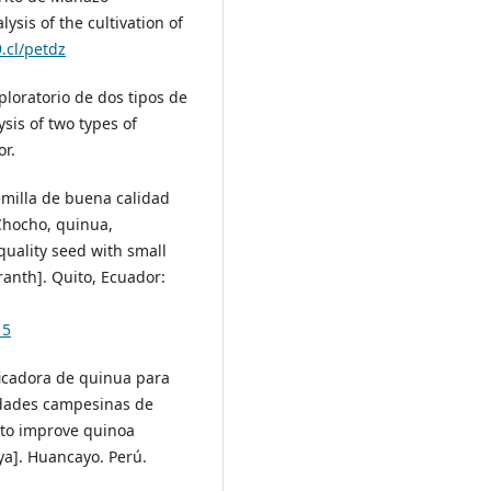
sis of the cultivation of
9.cl/petdz
xploratorio de dos tipos de
ysis of two types of
or.
semilla de buena calidad
Chocho, quinua,
quality seed with small
anth]. Quito, Ecuador:
15
icadora de quinua para
idades campesinas de
 to improve quinoa
ya]. Huancayo. Perú.