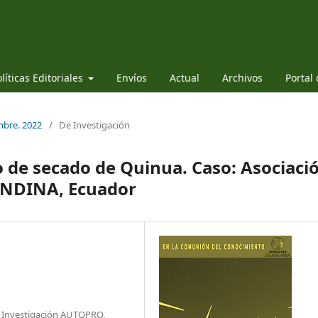
líticas Editoriales
Envíos
Actual
Archivos
Portal
embre. 2022
/
De Investigación
 de secado de Quinua. Caso: Asociaci
NDINA, Ecuador
e Investigación AUTOPRO,