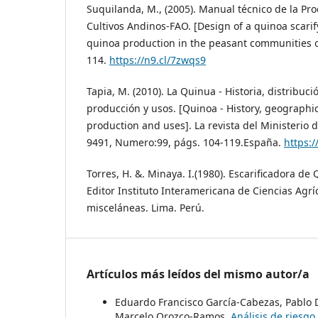
Suquilanda, M., (2005). Manual técnico de la Pr
Cultivos Andinos-FAO. [Design of a quinoa scari
quinoa production in the peasant communities o
114.
https://n9.cl/7zwqs9
Tapia, M. (2010). La Quinua - Historia, distribuci
producción y usos. [Quinoa - History, geographic
production and uses]. La revista del Ministerio
9491, Numero:99, págs. 104-119.España.
https:/
Torres, H. &. Minaya. I.(1980). Escarificadora de 
Editor Instituto Interamericana de Ciencias Agríc
misceláneas. Lima. Perú.
Artículos más leídos del mismo autor/a
Eduardo Francisco García-Cabezas, Pablo 
Marcelo Orozco-Ramos,
Análisis de riesg