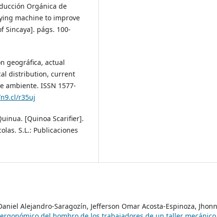
oducción Orgánica de
fying machine to improve
f Sincaya]. págs. 100-
ón geográfica, actual
al distribution, current
 de ambiente. ISSN 1577-
/n9.cl/r35uj
Quinua. [Quinoa Scarifier].
olas. S.L.: Publicaciones
Daniel Alejandro-Saragozín, Jefferson Omar Acosta-Espinoza, Jhon
o ergonómico del hombro de los trabajadores de un taller mecánic