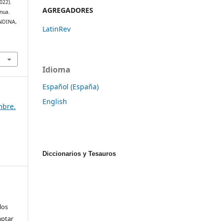
022).
AGREGADORES
nua.
ANDINA,
LatinRev
Idioma
Español (España)
English
embre.
Diccionarios y Tesauros
los
aptar