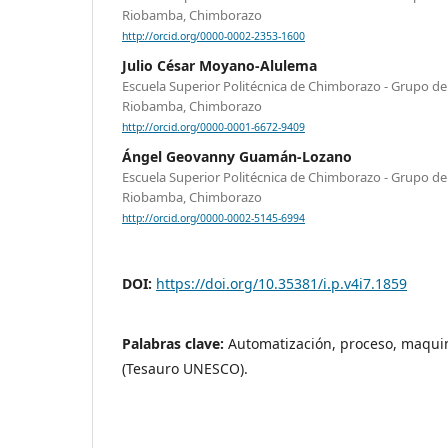
Riobamba, Chimborazo
http://orcid.org/0000-0002-2353-1600
Julio César Moyano-Alulema
Escuela Superior Politécnica de Chimborazo - Grupo d
Riobamba, Chimborazo
http://orcid.org/0000-0001-6672-9409
Ángel Geovanny Guamán-Lozano
Escuela Superior Politécnica de Chimborazo - Grupo d
Riobamba, Chimborazo
http://orcid.org/0000-0002-5145-6994
DOI:
https://doi.org/10.35381/i.p.v4i7.1859
Palabras clave:
Automatización, proceso, maquin
(Tesauro UNESCO).