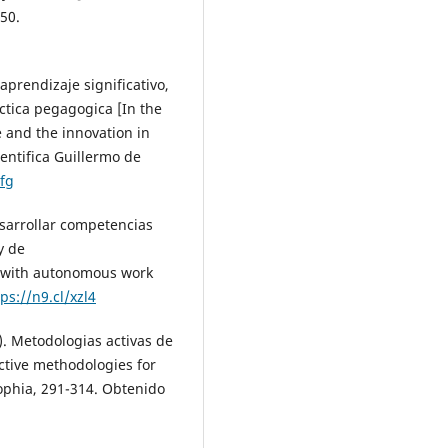
350.
 aprendizaje significativo,
actica pegagogica [In the
e and the innovation in
entifica Guillermo de
yfg
esarrollar competencias
y de
on with autonomous work
tps://n9.cl/xzl4
5). Metodologias activas de
ctive methodologies for
ophia, 291-314. Obtenido