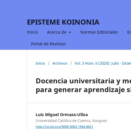
EPISTEME KOINONIA
Inicio
Acerca de
Normas Editoriales
E
Portal de Revistas
Inicio
/
Archivos
/
Vol. 3 Núm. 6 (2020): Julio - Dic
Docencia universitaria y m
para generar aprendizaje si
Luis Miguel Ormaza-Ulloa
Universidad Católica de Cuenca, Azogues
http://orcid.org/0000-0003-1964-8651