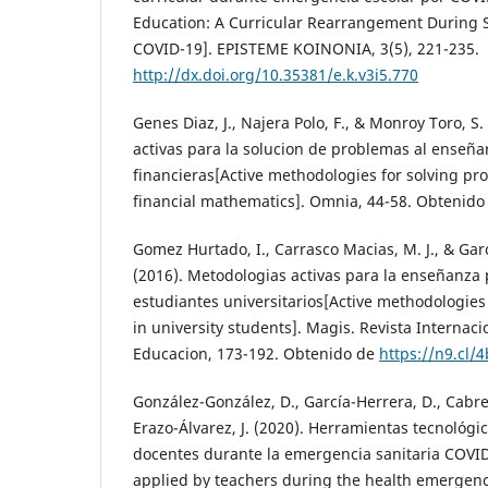
Education: A Curricular Rearrangement During
COVID-19]. EPISTEME KOINONIA, 3(5), 221-235.
http://dx.doi.org/10.35381/e.k.v3i5.770
Genes Diaz, J., Najera Polo, F., & Monroy Toro, S
activas para la solucion de problemas al enseñ
financieras[Active methodologies for solving p
financial mathematics]. Omnia, 44-58. Obtenid
Gomez Hurtado, I., Carrasco Macias, M. J., & Gar
(2016). Metodologias activas para la enseñanza 
estudiantes universitarios[Active methodologies
in university students]. Magis. Revista Internac
Educacion, 173-192. Obtenido de
https://n9.cl/
González-González, D., García-Herrera, D., Cabre
Erazo-Álvarez, J. (2020). Herramientas tecnológic
docentes durante la emergencia sanitaria COVID-
applied by teachers during the health emergenc