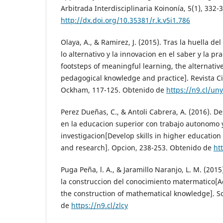
Arbitrada Interdisciplinaria Koinonía, 5(1), 332-
http://dx.doi.org/10.35381/r.k.v5i1.786
Olaya, A., & Ramirez, J. (2015). Tras la huella del
lo alternativo y la innovacion en el saber y la pr
footsteps of meaningful learning, the alternativ
pedagogical knowledge and practice]. Revista Ci
Ockham, 117-125. Obtenido de
https://n9.cl/un
Perez Dueñas, C., & Antoli Cabrera, A. (2016). D
en la educacion superior con trabajo autonomo 
investigacion[Develop skills in higher educati
and research]. Opcion, 238-253. Obtenido de
ht
Puga Peña, l. A., & Jaramillo Naranjo, L. M. (201
la construccion del conocimiento matermatico[A
the construction of mathematical knowledge]. S
de
https://n9.cl/zlcy