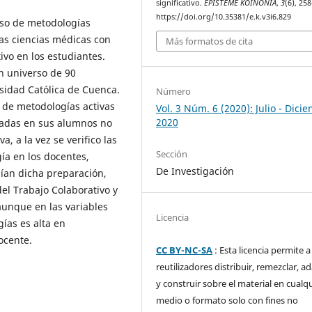
significativo.
EPISTEME KOINONIA
,
3
(6), 25
https://doi.org/10.35381/e.k.v3i6.829
 uso de metodologías
las ciencias médicas con
Más formatos de cita
ivo en los estudiantes.
n universo de 90
sidad Católica de Cuenca.
Número
o de metodologías activas
Vol. 3 Núm. 6 (2020): Julio - Dici
2020
rvadas en sus alumnos no
a, a la vez se verifico las
Sección
ía en los docentes,
De Investigación
ían dicha preparación,
el Trabajo Colaborativo y
unque en las variables
Licencia
ías es alta en
ocente.
CC BY-NC-SA
: Esta licencia permite a
reutilizadores distribuir, remezclar, a
y construir sobre el material en cualq
medio o formato solo con fines no