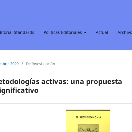
ditorial Standards
Políticas Editoriales
Actual
Archiv
iembre. 2020
/
De Investigación
etodologías activas: una propuesta
gnificativo