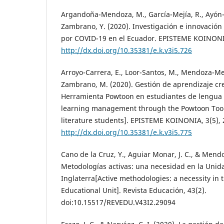
Argandoña-Mendoza, M., García-Mejía, R., Ayón-
Zambrano, Y. (2020). Investigación e innovación 
por COVID-19 en el Ecuador. EPISTEME KOINONIA
http://dx.doi.org/10.35381/e.k.v3i5.726
Arroyo-Carrera, E., Loor-Santos, M., Mendoza-Mer
Zambrano, M. (2020). Gestión de aprendizaje cr
Herramienta Powtoon en estudiantes de lengua y 
learning management through the Powtoon Tool
literature students]. EPISTEME KOINONIA, 3(5), 
http://dx.doi.org/10.35381/e.k.v3i5.775
Cano de la Cruz, Y., Aguiar Monar, J. C., & Mend
Metodologías activas: una necesidad en la Unid
Inglaterra[Active methodologies: a necessity in
Educational Unit]. Revista Educación, 43(2).
doi:10.15517/REVEDU.V43I2.29094