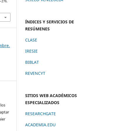
8–276.
ÍNDICES Y SERVICIOS DE
RESÚMENES
CLASE
embre.
IRESIE
BIBLAT
REVENCYT
SITIOS WEB ACADÉMICOS
ESPECIALIZADOS
 los
daptar
RESEARCHGATE
uier
ACADEMIA.EDU