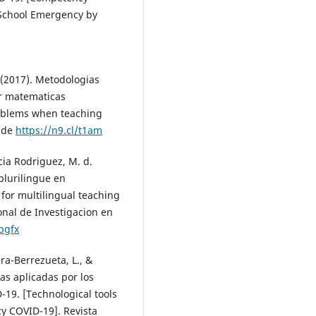
 School Emergency by
. (2017). Metodologias
ar matematicas
roblems when teaching
o de
https://n9.cl/t1am
cia Rodriguez, M. d.
plurilingue en
 for multilingual teaching
ional de Investigacion en
4bgfx
ra-Berrezueta, L., &
as aplicadas por los
19. [Technological tools
y COVID-19]. Revista