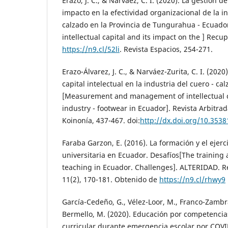
Erazo, J. C., & Narváez, C. I. (2020). La gestión de
impacto en la efectividad organizacional de la i
calzado en la Provincia de Tungurahua - Ecuad
intellectual capital and its impact on the ] Recu
https://n9.cl/52li
. Revista Espacios, 254-271.
Erazo-Álvarez, J. C., & Narváez-Zurita, C. I. (202
capital intelectual en la industria del cuero - c
[Measurement and management of intellectual ca
industry - footwear in Ecuador]. Revista Arbitrad
Koinonía, 437-467. doi:
http://dx.doi.org/10.3538
Faraba Garzon, E. (2016). La formación y el ejerc
universitaria en Ecuador. Desafíos[The training 
teaching in Ecuador. Challenges]. ALTERIDAD. R
11(2), 170-181. Obtenido de
https://n9.cl/rhwy9
García-Cedeño, G., Vélez-Loor, M., Franco-Zamb
Bermello, M. (2020). Educación por competenci
curricular durante emergencia escolar por COV