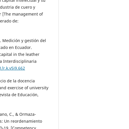
l capital intelectual y su
ndustria de cuero y
or [The management of
perado de:
0). Medición y gestión del
alzado en Ecuador.
pital in the leather
a Interdisciplinaria
1/r.k.v5i9.662
icio de la docencia
and exercise of university
evista de Educación,
rano, C., & Ormaza-
as: Un reordenamiento
ID-19. [Competency