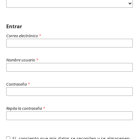
Entrar
Correo electrónico
*
Nombre usuario
*
Contraseña
*
Repita la contraseña
*
Sí, consiento que mis datos se recopilen y se almacenen