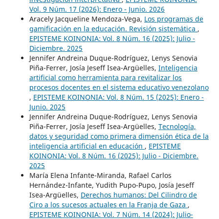
Vol. 9 Núm. 17 (2026): Enero - Junio. 2026
Aracely Jacqueline Mendoza-Vega,
Los programas de
gamificación en la educación. Revisión sistemática
,
EPISTEME KOINONIA: Vol. 8 Núm. 16 (2025): Julio -
Diciembre. 2025
Jennifer Andreina Duque-Rodríguez, Lenys Senovia
Piña-Ferrer, Josía Jeseff Isea-Argüelles,
Inteligencia
artificial como herramienta para revitalizar los
procesos docentes en el sistema educativo venezolano
,
EPISTEME KOINONIA: Vol. 8 Núm. 15 (2025): Enero -
Junio. 2025
Jennifer Andreina Duque-Rodríguez, Lenys Senovia
Piña-Ferrer, Josía Jeseff Isea-Argüelles,
Tecnología,
datos y seguridad como primera dimensión ética de la
inteligencia artificial en educación
,
EPISTEME
KOINONIA: Vol. 8 Núm. 16 (2025): Julio - Diciembre.
2025
María Elena Infante-Miranda, Rafael Carlos
Hernández-Infante, Yudith Pupo-Pupo, Josía Jeseff
Isea-Argüelles,
Derechos humanos: Del Cilindro de
Ciro a los sucesos actuales en la Franja de Gaza
,
EPISTEME KOINONIA: Vol. 7 Núm. 14 (2024): Julio-