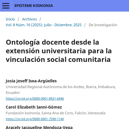
EPISTEME KOINONIA
Inicio
/
Archivos
/
Vol. 8 Núm. 16 (2025): Julio - Diciembre. 2025
/
De Investigación
Ontología docente desde la
extensión universitaria para la
vinculación social comunitaria
Josía Jeseff Isea-Argüelles
Universidad Regional Autónoma de los Andes, Ibarra, Imbabura,
Ecuador
https://orcid.org/0000-0001-8921-6446
Carol Elizabeth Ianni-Gómez
Fundación koinonía, Santa Ana de Coro, Falcón, Venezuela
https://orcid.org/0000-0001-7390-114X
Aracely Jacqueline Mendoza-Vega