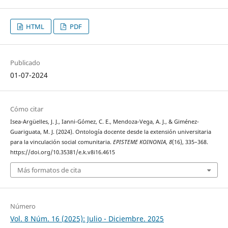
HTML
PDF
Publicado
01-07-2024
Cómo citar
Isea-Argüelles, J. J., Ianni-Gómez, C. E., Mendoza-Vega, A. J., & Giménez-
Guariguata, M. J. (2024). Ontología docente desde la extensión universitaria
para la vinculación social comunitaria.
EPISTEME KOINONIA
,
8
(16), 335–368.
https://doi.org/10.35381/e.k.v8i16.4615
Más formatos de cita
Número
Vol. 8 Núm. 16 (2025): Julio - Diciembre. 2025