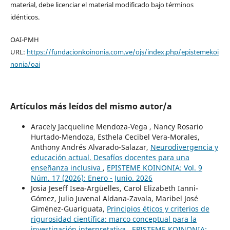
material, debe licenciar el material modificado bajo términos
idénticos.
OAI-PMH
URL:
https://fundacionkoinonia.com.ve/ojs/index.php/epistemekoi
nonia/oai
Artículos más leídos del mismo autor/a
Aracely Jacqueline Mendoza-Vega , Nancy Rosario
Hurtado-Mendoza, Esthela Cecibel Vera-Morales,
Anthony Andrés Alvarado-Salazar,
Neurodivergencia y
educación actual. Desafíos docentes para una
enseñanza inclusiva
,
EPISTEME KOINONIA: Vol. 9
Núm. 17 (2026): Enero - Junio. 2026
Josia Jeseff Isea-Argüelles, Carol Elizabeth Ianni-
Gómez, Julio Juvenal Aldana-Zavala, Maribel José
Giménez-Guariguata,
Principios éticos y criterios de
rigurosidad científica: marco conceptual para la
investigación interpretativa
,
EPISTEME KOINONIA: