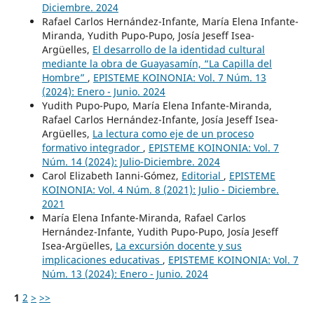
Diciembre. 2024
Rafael Carlos Hernández-Infante, María Elena Infante-
Miranda, Yudith Pupo-Pupo, Josía Jeseff Isea-
Argüelles,
El desarrollo de la identidad cultural
mediante la obra de Guayasamín, “La Capilla del
Hombre”
,
EPISTEME KOINONIA: Vol. 7 Núm. 13
(2024): Enero - Junio. 2024
Yudith Pupo-Pupo, María Elena Infante-Miranda,
Rafael Carlos Hernández-Infante, Josía Jeseff Isea-
Argüelles,
La lectura como eje de un proceso
formativo integrador
,
EPISTEME KOINONIA: Vol. 7
Núm. 14 (2024): Julio-Diciembre. 2024
Carol Elizabeth Ianni-Gómez,
Editorial
,
EPISTEME
KOINONIA: Vol. 4 Núm. 8 (2021): Julio - Diciembre.
2021
María Elena Infante-Miranda, Rafael Carlos
Hernández-Infante, Yudith Pupo-Pupo, Josía Jeseff
Isea-Argüelles,
La excursión docente y sus
implicaciones educativas
,
EPISTEME KOINONIA: Vol. 7
Núm. 13 (2024): Enero - Junio. 2024
1
2
>
>>