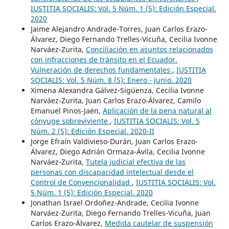
IUSTITIA SOCIALIS: Vol. 5 Núm. 1 (5): Edición Especial.
2020
Jaime Alejandro Andrade-Torres, Juan Carlos Erazo-
Álvarez, Diego Fernando Trelles-Vicuña, Cecilia Ivonne
Narváez-Zurita,
Conciliación en asuntos relacionados
con infracciones de tránsito en el Ecuador.
Vulneración de derechos fundamentales
,
IUSTITIA
SOCIALIS: Vol. 5 Núm. 8 (5): Enero - Junio. 2020
Ximena Alexandra Gálvez-Sigüenza, Cecilia Ivonne
Narváez-Zurita, Juan Carlos Erazo-Álvarez, Camilo
Emanuel Pinos-Jaén,
Aplicación de la pena natural al
cónyuge sobreviviente
,
IUSTITIA SOCIALIS: Vol. 5
Núm. 2 (5): Edición Especial. 2020-II
Jorge Efraín Valdivieso-Durán, Juan Carlos Erazo-
Álvarez, Diego Adrián Ormaza-Ávila, Cecilia Ivonne
Narváez-Zurita,
Tutela judicial efectiva de las
personas con discapacidad intelectual desde el
Control de Convencionalidad
,
IUSTITIA SOCIALIS: Vol.
5 Núm. 1 (5): Edición Especial. 2020
Jonathan Israel Ordoñez-Andrade, Cecilia Ivonne
Narváez-Zurita, Diego Fernando Trelles-Vicuña, Juan
Carlos Erazo-Álvarez,
Medida cautelar de suspensión