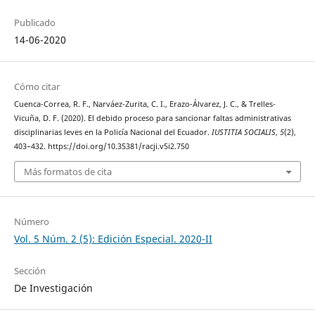
Publicado
14-06-2020
Cómo citar
Cuenca-Correa, R. F., Narváez-Zurita, C. I., Erazo-Álvarez, J. C., & Trelles-
Vicuña, D. F. (2020). El debido proceso para sancionar faltas administrativas
disciplinarias leves en la Policía Nacional del Ecuador.
IUSTITIA SOCIALIS
,
5
(2),
403–432. https://doi.org/10.35381/racji.v5i2.750
Más formatos de cita
Número
Vol. 5 Núm. 2 (5): Edición Especial. 2020-II
Sección
De Investigación