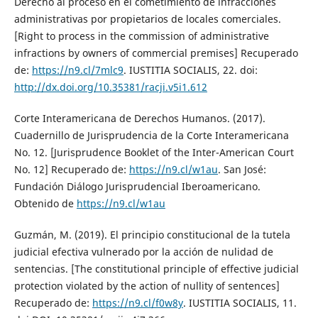
Derecho al proceso en el cometimiento de infracciones
administrativas por propietarios de locales comerciales.
[Right to process in the commission of administrative
infractions by owners of commercial premises] Recuperado
de:
https://n9.cl/7mlc9
. IUSTITIA SOCIALIS, 22. doi:
http://dx.doi.org/10.35381/racji.v5i1.612
Corte Interamericana de Derechos Humanos. (2017).
Cuadernillo de Jurisprudencia de la Corte Interamericana
No. 12. [Jurisprudence Booklet of the Inter-American Court
No. 12] Recuperado de:
https://n9.cl/w1au
. San José:
Fundación Diálogo Jurisprudencial Iberoamericano.
Obtenido de
https://n9.cl/w1au
Guzmán, M. (2019). El principio constitucional de la tutela
judicial efectiva vulnerado por la acción de nulidad de
sentencias. [The constitutional principle of effective judicial
protection violated by the action of nullity of sentences]
Recuperado de:
https://n9.cl/f0w8y
. IUSTITIA SOCIALIS, 11.