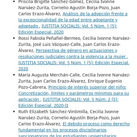
Priscila Brigitte Sánchez-Gómez, Cecilia Ivonne
Narváez-Zurita, Cornelio Agustín Borja-Pozo, Juan
Carlos Erazo-Álvarez,
Análisis de la adopción frente a
la excepcionalidad de la edad entre adoptante y
adoptado
,
IUSTITIA SOCIALIS: Vol. 5 Núm. 1 (5):
Edición Especial. 2020
Rossi Fabiola Peñafiel-Bermeo, Cecilia Ivonne Narváez-
Zurita, José Luis Vázquez-Calle, Juan Carlos Erazo-
Álvarez,
Perspectiva de género en actuaciones y
resoluciones judiciales contra la violencia a la mujer
,
IUSTITIA SOCIALIS: Vol. 5 Núm. 1 (5): Edición Especial.
2020
María Augusta Merchán-Calle, Cecilia Ivonne Narváez-
Zurita, Juan Carlos Erazo-Álvarez, Enrique Eugenio
Pozo-Cabrera,
Principio de interés superior del niño:
Concretización, límites y parámetros mínimos para su
aplicación
,
IUSTITIA SOCIALIS: Vol. 5 Núm. 2 (5):
Edición Especial. 2020-II
Ruth Elizabeth Sánchez-Vintimilla, Cecilia Ivonne
Narváez-Zurita, Cornelio Agustín Borja-Pozo, Juan
Carlos Erazo-Álvarez,
El debido proceso como derecho
fundamental en los procesos disciplinarios
sancionatorios de los estudiantes universitarios
,