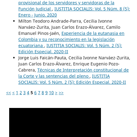
provisional de los servidores y servidoras de la
Función Judicial
,
IUSTITIA SOCIALIS: Vol. 5 Núm. 8 (5):
Enero - Junio. 2020
Milton Teodoro Andrade-Parra, Cecilia Ivonne
Narváez-Zurita, Juan Carlos Erazo-Álvarez, Camilo
Emanuel Pinos-Jaén,
Experiencia de la eutanasia en
Colombia y su reconocimiento en la legislación
ecuatoriana
,
IUSTITIA SOCIALIS: Vol. 5 Núm. 2 (5):
Edición Especial. 2020-II
Jorge Luis Faicán-Pauta, Cecilia Ivonne Narváez-Zurita,
Juan Carlos Erazo-Álvarez, Enrique Eugenio Pozo-
Cabrera,
Técnicas de Interpretación constitucional de
la Corte y las sentencias del pleno
,
IUSTITIA
SOCIALIS: Vol. 5 Núm. 2 (5): Edición Especial. 2020-II
<<
<
1
2
3
4
5
6
7
8
9
10
>
>>