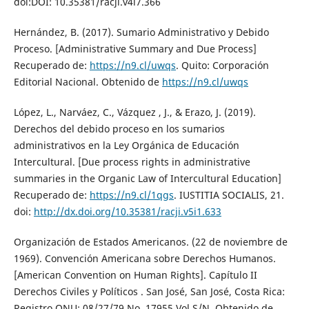
doi:DOI: 10.35381/racji.v4i7.366
Hernández, B. (2017). Sumario Administrativo y Debido
Proceso. [Administrative Summary and Due Process]
Recuperado de:
https://n9.cl/uwqs
. Quito: Corporación
Editorial Nacional. Obtenido de
https://n9.cl/uwqs
López, L., Narváez, C., Vázquez , J., & Erazo, J. (2019).
Derechos del debido proceso en los sumarios
administrativos en la Ley Orgánica de Educación
Intercultural. [Due process rights in administrative
summaries in the Organic Law of Intercultural Education]
Recuperado de:
https://n9.cl/1qgs
. IUSTITIA SOCIALIS, 21.
doi:
http://dx.doi.org/10.35381/racji.v5i1.633
Organización de Estados Americanos. (22 de noviembre de
1969). Convención Americana sobre Derechos Humanos.
[American Convention on Human Rights]. Capítulo II
Derechos Civiles y Políticos . San José, San José, Costa Rica:
Registro ONU: 08/27/79 No. 17955 Vol.S/N. Obtenido de