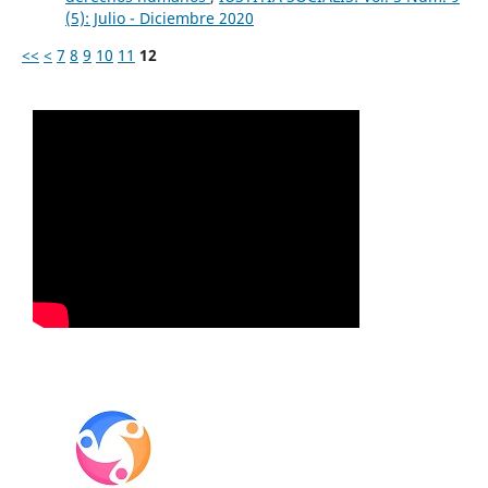
(5): Julio - Diciembre 2020
<<
<
7
8
9
10
11
12