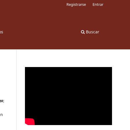
Registrarse
Entrar
os
Buscar
s
go
;
án