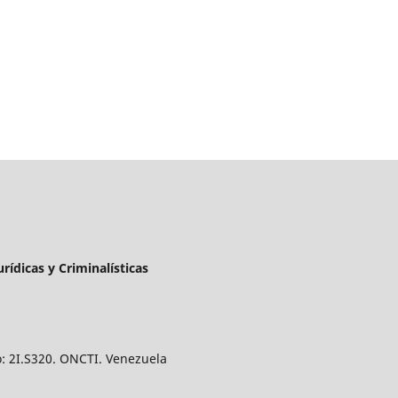
urídicas y Criminalísticas
o: 2I.S320. ONCTI. Venezuela