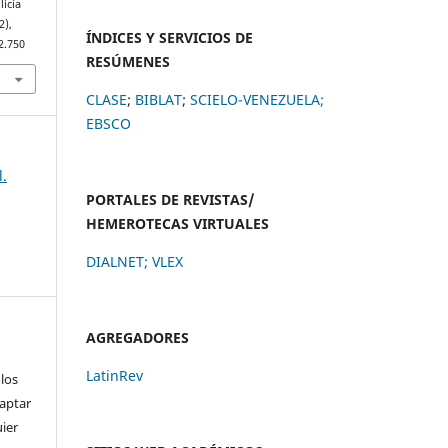
licía
2),
ÍNDICES Y SERVICIOS DE
2.750
RESÚMENES
CLASE
;
BIBLAT
;
SCIELO-VENEZUELA;
EBSCO
l.
PORTALES DE REVISTAS/
HEMEROTECAS VIRTUALES
DIALNET
;
VLEX
AGREGADORES
LatinRev
 los
daptar
uier