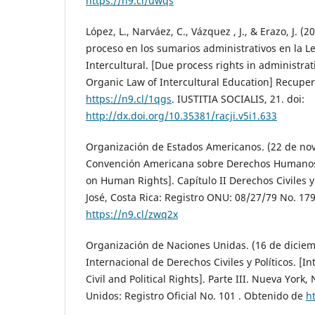
https://n9.cl/uwqs
López, L., Narváez, C., Vázquez , J., & Erazo, J. 
proceso en los sumarios administrativos en la 
Intercultural. [Due process rights in administra
Organic Law of Intercultural Education] Recupe
https://n9.cl/1qgs
. IUSTITIA SOCIALIS, 21. doi:
http://dx.doi.org/10.35381/racji.v5i1.633
Organización de Estados Americanos. (22 de no
Convención Americana sobre Derechos Humanos
on Human Rights]. Capítulo II Derechos Civiles y 
José, Costa Rica: Registro ONU: 08/27/79 No. 17
https://n9.cl/zwq2x
Organización de Naciones Unidas. (16 de diciem
Internacional de Derechos Civiles y Políticos. [I
Civil and Political Rights]. Parte III. Nueva York
Unidos: Registro Oficial No. 101 . Obtenido de
h