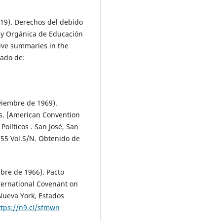
(2019). Derechos del debido
Ley Orgánica de Educación
tive summaries in the
rado de:
viembre de 1969).
. [American Convention
Políticos . San José, San
955 Vol.S/N. Obtenido de
bre de 1966). Pacto
nternational Covenant on
, Nueva York, Estados
ttps://n9.cl/sfmwn