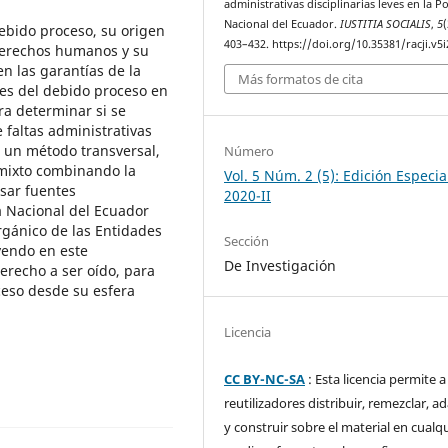
administrativas disciplinarias leves en la Po
Nacional del Ecuador.
IUSTITIA SOCIALIS
,
5
(
debido proceso, su origen
403–432. https://doi.org/10.35381/racji.v5i
 derechos humanos y su
en las garantías de la
Más formatos de cita
nes del debido proceso en
ara determinar si se
 faltas administrativas
zó un método transversal,
Número
 mixto combinando la
Vol. 5 Núm. 2 (5): Edición Especia
isar fuentes
2020-II
a Nacional del Ecuador
rgánico de las Entidades
Sección
yendo en este
De Investigación
derecho a ser oído, para
ceso desde su esfera
Licencia
CC BY-NC-SA
: Esta licencia permite a
reutilizadores distribuir, remezclar, a
y construir sobre el material en cualq