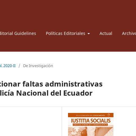
itorial Guidelines
Políticas Editoriales
Actual
Archiv
l. 2020-II
/
De Investigación
ionar faltas administrativas
olicía Nacional del Ecuador