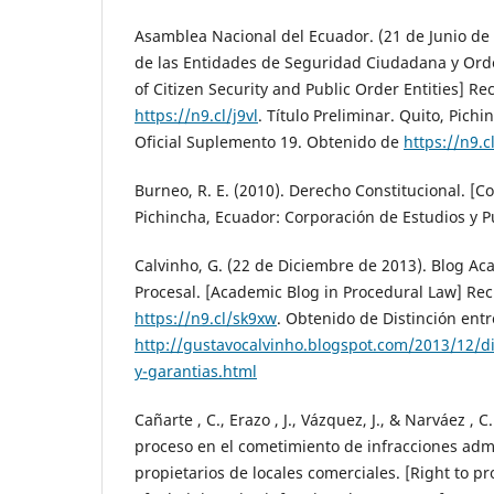
Asamblea Nacional del Ecuador. (21 de Junio de
de las Entidades de Seguridad Ciudadana y Ord
of Citizen Security and Public Order Entities] R
https://n9.cl/j9vl
. Título Preliminar. Quito, Pich
Oficial Suplemento 19. Obtenido de
https://n9.cl
Burneo, R. E. (2010). Derecho Constitucional. [Con
Pichincha, Ecuador: Corporación de Estudios y P
Calvinho, G. (22 de Diciembre de 2013). Blog A
Procesal. [Academic Blog in Procedural Law] Re
https://n9.cl/sk9xw
. Obtenido de Distinción ent
http://gustavocalvinho.blogspot.com/2013/12/di
y-garantias.html
Cañarte , C., Erazo , J., Vázquez, J., & Narváez , C
proceso en el cometimiento de infracciones admi
propietarios de locales comerciales. [Right to p