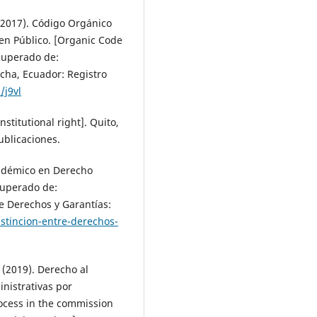
 2017). Código Orgánico
en Público. [Organic Code
ecuperado de:
incha, Ecuador: Registro
/j9vl
stitutional right]. Quito,
ublicaciones.
cadémico en Derecho
cuperado de:
re Derechos y Garantías:
stincion-entre-derechos-
. (2019). Derecho al
nistrativas por
rocess in the commission