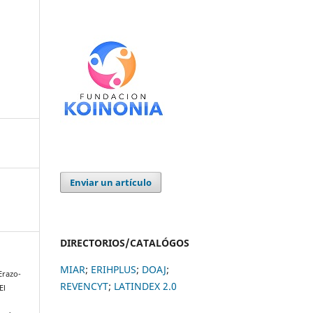
Enviar un artículo
DIRECTORIOS/CATALÓGOS
MIAR
;
ERIHPLUS
;
DOAJ
;
 Erazo-
REVENCYT
;
LATINDEX 2.0
El