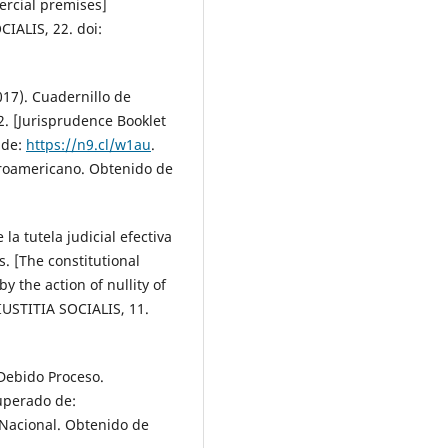
ercial premises]
CIALIS, 22. doi:
17). Cuadernillo de
2. [Jurisprudence Booklet
 de:
https://n9.cl/w1au
.
eroamericano. Obtenido de
la tutela judicial efectiva
. [The constitutional
by the action of nullity of
 IUSTITIA SOCIALIS, 11.
Debido Proceso.
uperado de:
l Nacional. Obtenido de