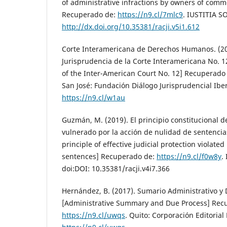
of administrative infractions by owners of comm
Recuperado de:
https://n9.cl/7mlc9
. IUSTITIA SO
http://dx.doi.org/10.35381/racji.v5i1.612
Corte Interamericana de Derechos Humanos. (20
Jurisprudencia de la Corte Interamericana No. 1
of the Inter-American Court No. 12] Recuperado
San José: Fundación Diálogo Jurisprudencial Ib
https://n9.cl/w1au
Guzmán, M. (2019). El principio constitucional de 
vulnerado por la acción de nulidad de sentencias
principle of effective judicial protection violated 
sentences] Recuperado de:
https://n9.cl/f0w8y
.
doi:DOI: 10.35381/racji.v4i7.366
Hernández, B. (2017). Sumario Administrativo y 
[Administrative Summary and Due Process] Rec
https://n9.cl/uwqs
. Quito: Corporación Editoria