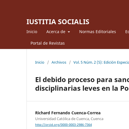
IUSTITIA SOCIALIS
Inicio
Acerca de
Normas Editoriales
Ed
Portal de Revistas
Inicio
/
Archivos
/
Vol. 5 Núm. 2 (5): Edición Especia
El debido proceso para sanc
disciplinarias leves en la P
Richard Fernando Cuenca-Correa
Universidad Católica de Cuenca, Cuenca
http://orcid.org/0000-0003-2986-7364