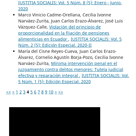
IUSTITIA SOCIALIS: Vol. 5 Núm. 8 (5): Enero - Junio.
2020
Marco Vinicio Cadme-Orellana, Cecilia Ivonne
Narváez-Zurita, Juan Carlos Erazo-Álvarez, José Luis
Vázquez-Calle,
Violación del principio de
proporcionalidad en la fijación de pensiones
alimenticias en Ecuador
,
IUSTITIA SOCIALIS: Vol. 5
Núm. 2 (5): Edición Especial. 2020-II
María del Cisne Reyes-Cueva, Juan Carlos Erazo-
Álvarez, Cornelio Agustín Borja-Pozo, Cecilia Ivonne
Narváez-Zurita,
Mínima intervención penal en el
juzgamiento contra delitos menores: Tutela judicial
efectiva y reparación integral
,
IUSTITIA SOCIALIS: Vol.
5 Núm. 1 (5): Edición Especial. 2020
<<
<
1
2
3
4
5
6
7
8
9
10
>
>>