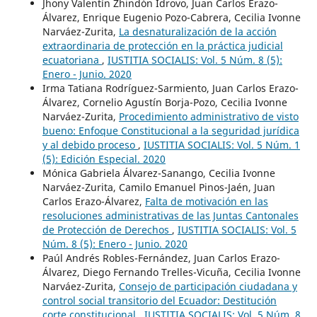
Jhony Valentín Zhindón Idrovo, Juan Carlos Erazo-
Álvarez, Enrique Eugenio Pozo-Cabrera, Cecilia Ivonne
Narváez-Zurita,
La desnaturalización de la acción
extraordinaria de protección en la práctica judicial
ecuatoriana
,
IUSTITIA SOCIALIS: Vol. 5 Núm. 8 (5):
Enero - Junio. 2020
Irma Tatiana Rodríguez-Sarmiento, Juan Carlos Erazo-
Álvarez, Cornelio Agustín Borja-Pozo, Cecilia Ivonne
Narváez-Zurita,
Procedimiento administrativo de visto
bueno: Enfoque Constitucional a la seguridad jurídica
y al debido proceso
,
IUSTITIA SOCIALIS: Vol. 5 Núm. 1
(5): Edición Especial. 2020
Mónica Gabriela Álvarez-Sanango, Cecilia Ivonne
Narváez-Zurita, Camilo Emanuel Pinos-Jaén, Juan
Carlos Erazo-Álvarez,
Falta de motivación en las
resoluciones administrativas de las Juntas Cantonales
de Protección de Derechos
,
IUSTITIA SOCIALIS: Vol. 5
Núm. 8 (5): Enero - Junio. 2020
Paúl Andrés Robles-Fernández, Juan Carlos Erazo-
Álvarez, Diego Fernando Trelles-Vicuña, Cecilia Ivonne
Narváez-Zurita,
Consejo de participación ciudadana y
control social transitorio del Ecuador: Destitución
corte constitucional
,
IUSTITIA SOCIALIS: Vol. 5 Núm. 8