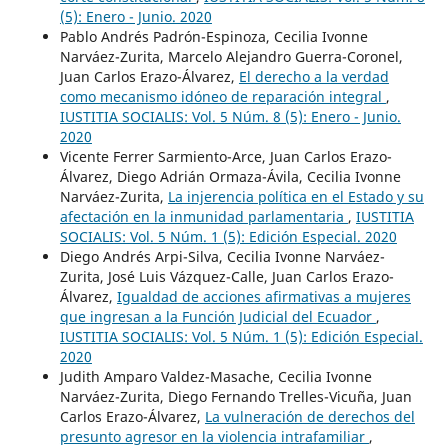
(5): Enero - Junio. 2020
Pablo Andrés Padrón-Espinoza, Cecilia Ivonne
Narváez-Zurita, Marcelo Alejandro Guerra-Coronel,
Juan Carlos Erazo-Álvarez,
El derecho a la verdad
como mecanismo idóneo de reparación integral
,
IUSTITIA SOCIALIS: Vol. 5 Núm. 8 (5): Enero - Junio.
2020
Vicente Ferrer Sarmiento-Arce, Juan Carlos Erazo-
Álvarez, Diego Adrián Ormaza-Ávila, Cecilia Ivonne
Narváez-Zurita,
La injerencia política en el Estado y su
afectación en la inmunidad parlamentaria
,
IUSTITIA
SOCIALIS: Vol. 5 Núm. 1 (5): Edición Especial. 2020
Diego Andrés Arpi-Silva, Cecilia Ivonne Narváez-
Zurita, José Luis Vázquez-Calle, Juan Carlos Erazo-
Álvarez,
Igualdad de acciones afirmativas a mujeres
que ingresan a la Función Judicial del Ecuador
,
IUSTITIA SOCIALIS: Vol. 5 Núm. 1 (5): Edición Especial.
2020
Judith Amparo Valdez-Masache, Cecilia Ivonne
Narváez-Zurita, Diego Fernando Trelles-Vicuña, Juan
Carlos Erazo-Álvarez,
La vulneración de derechos del
presunto agresor en la violencia intrafamiliar
,