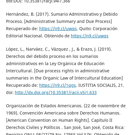
doi:DOI: 10.35381/racji.v4i7.366
Hernández, B. (2017). Sumario Administrativo y Debido
Proceso. [Administrative Summary and Due Process]
Recuperado de:
https://n9.cl/uwqs
. Quito: Corporación
Editorial Nacional. Obtenido de
https://n9.cl/uwqs
López, L., Narváez, C., Vázquez , J., & Erazo, J. (2019).
Derechos del debido proceso en los sumarios
administrativos en la Ley Orgánica de Educación
Intercultural. [Due process rights in administrative
summaries in the Organic Law of Intercultural Education]
Recuperado de:
https://n9.cl/1qgs
. IUSTITIA SOCIALIS, 21.
doi:
http://dx.doi.org/10.35381/racji.v5i1.633
Organización de Estados Americanos. (22 de noviembre de
1969). Convención Americana sobre Derechos Humanos.
[American Convention on Human Rights]. Capítulo II
Derechos Civiles y Políticos . San José, San José, Costa Rica:
Registro ONU: 08/27/79 No. 17955 Vol.S/N. Obtenido de