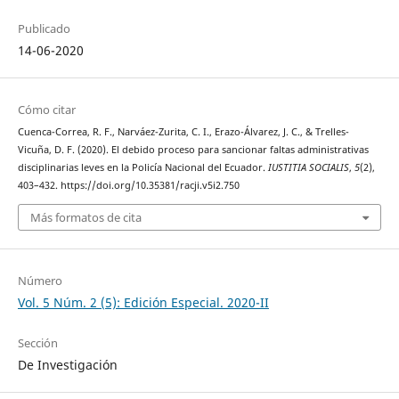
Publicado
14-06-2020
Cómo citar
Cuenca-Correa, R. F., Narváez-Zurita, C. I., Erazo-Álvarez, J. C., & Trelles-
Vicuña, D. F. (2020). El debido proceso para sancionar faltas administrativas
disciplinarias leves en la Policía Nacional del Ecuador.
IUSTITIA SOCIALIS
,
5
(2),
403–432. https://doi.org/10.35381/racji.v5i2.750
Más formatos de cita
Número
Vol. 5 Núm. 2 (5): Edición Especial. 2020-II
Sección
De Investigación