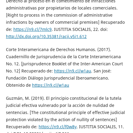
Derecho al proceso en el cometimiento de infracciones
administrativas por propietarios de locales comerciales.
[Right to process in the commission of administrative
infractions by owners of commercial premises] Recuperado
de:
https://n9.cl/7mlc9
. IUSTITIA SOCIALIS, 22. doi:
http://dx.doi.org/10.35381/racji.v5i1.612
Corte Interamericana de Derechos Humanos. (2017).
Cuadernillo de Jurisprudencia de la Corte Interamericana
No. 12. [Jurisprudence Booklet of the Inter-American Court
No. 12] Recuperado de:
https://n9.cl/w1au
. San José:
Fundación Diálogo Jurisprudencial Iberoamericano.
Obtenido de
https://n9.cl/w1au
Guzmán, M. (2019). El principio constitucional de la tutela
judicial efectiva vulnerado por la acción de nulidad de
sentencias. [The constitutional principle of effective judicial
protection violated by the action of nullity of sentences]
Recuperado de:
https://n9.cl/f0w8y
. IUSTITIA SOCIALIS, 11.