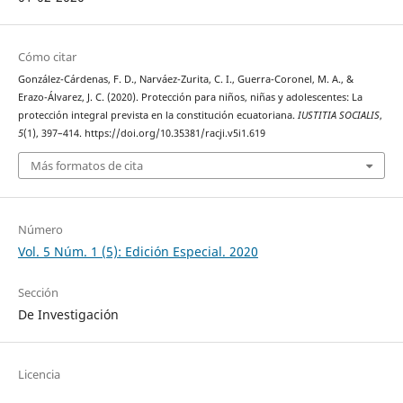
Cómo citar
González-Cárdenas, F. D., Narváez-Zurita, C. I., Guerra-Coronel, M. A., &
Erazo-Álvarez, J. C. (2020). Protección para niños, niñas y adolescentes: La
protección integral prevista en la constitución ecuatoriana.
IUSTITIA SOCIALIS
,
5
(1), 397–414. https://doi.org/10.35381/racji.v5i1.619
Más formatos de cita
Número
Vol. 5 Núm. 1 (5): Edición Especial. 2020
Sección
De Investigación
Licencia