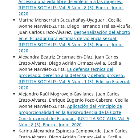
Acceso a una vida libre de violencia a las mujeres
,
IUSTITIA SOCIALIS: Vol. 5 Núm. 8 (5): Enero - Junio.
2020
Martha Monserrath Sucuzhañay-Uyaguari, Cecilia
Ivonne Narváez-Zurita, Diego Fernando Trelles-Vicuña,
Juan Carlos Erazo-Álvarez,
Despenalización del aborto
en el Ecuador para víctimas de violencia sexual
,
IUSTITIA SOCIALIS: Vol. 5 Núm. 8 (5): Enero - Junio.
2020
Alexandra Beatriz Encarnación-Díaz, Juan Carlos
Erazo-Álvarez, Diego Adrián Ormaza-Ávila, Cecilia
Ivonne Narváez-Zurita,
La defensa técnica del
procesado: Derecho a la defensa y debido proceso
,
IUSTITIA SOCIALIS: Vol. 5 Núm. 1 (5): Edición Especial.
2020
Alejandro Raúl Mogrovejo-Gavilanes, Juan Carlos
Erazo-Álvarez, Enrique Eugenio Pozo-Cabrera, Cecilia
Ivonne Narváez-Zurita,
Aplicación del Principio de
proporcionalidad en la Jurisprudencia de la Corte
Constitucional del Ecuador
,
IUSTITIA SOCIALIS: Vol. 5
Núm. 8 (5): Enero - Junio. 2020
Karina Alexandra Espinoza-Campoverde, Juan Carlos
Erazo-Álvarez, Diego Adrián Ormaza-Ávila, Cecilia