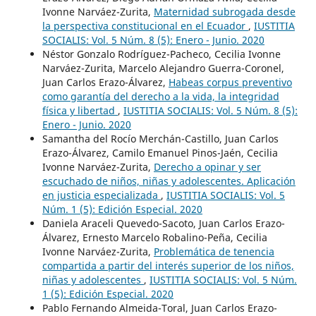
Ivonne Narváez-Zurita,
Maternidad subrogada desde
la perspectiva constitucional en el Ecuador
,
IUSTITIA
SOCIALIS: Vol. 5 Núm. 8 (5): Enero - Junio. 2020
Néstor Gonzalo Rodríguez-Pacheco, Cecilia Ivonne
Narváez-Zurita, Marcelo Alejandro Guerra-Coronel,
Juan Carlos Erazo-Álvarez,
Habeas corpus preventivo
como garantía del derecho a la vida, la integridad
física y libertad
,
IUSTITIA SOCIALIS: Vol. 5 Núm. 8 (5):
Enero - Junio. 2020
Samantha del Rocío Merchán-Castillo, Juan Carlos
Erazo-Álvarez, Camilo Emanuel Pinos-Jaén, Cecilia
Ivonne Narváez-Zurita,
Derecho a opinar y ser
escuchado de niños, niñas y adolescentes. Aplicación
en justicia especializada
,
IUSTITIA SOCIALIS: Vol. 5
Núm. 1 (5): Edición Especial. 2020
Daniela Araceli Quevedo-Sacoto, Juan Carlos Erazo-
Álvarez, Ernesto Marcelo Robalino-Peña, Cecilia
Ivonne Narváez-Zurita,
Problemática de tenencia
compartida a partir del interés superior de los niños,
niñas y adolescentes
,
IUSTITIA SOCIALIS: Vol. 5 Núm.
1 (5): Edición Especial. 2020
Pablo Fernando Almeida-Toral, Juan Carlos Erazo-