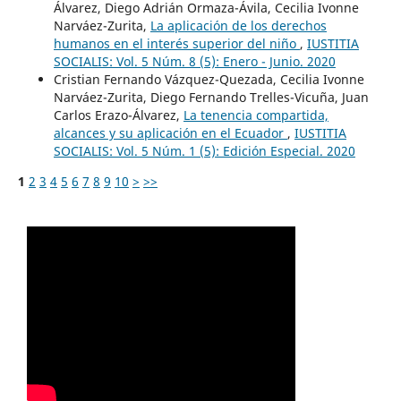
Álvarez, Diego Adrián Ormaza-Ávila, Cecilia Ivonne
Narváez-Zurita,
La aplicación de los derechos
humanos en el interés superior del niño
,
IUSTITIA
SOCIALIS: Vol. 5 Núm. 8 (5): Enero - Junio. 2020
Cristian Fernando Vázquez-Quezada, Cecilia Ivonne
Narváez-Zurita, Diego Fernando Trelles-Vicuña, Juan
Carlos Erazo-Álvarez,
La tenencia compartida,
alcances y su aplicación en el Ecuador
,
IUSTITIA
SOCIALIS: Vol. 5 Núm. 1 (5): Edición Especial. 2020
1
2
3
4
5
6
7
8
9
10
>
>>