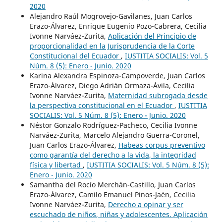
2020
Alejandro Raúl Mogrovejo-Gavilanes, Juan Carlos
Erazo-Álvarez, Enrique Eugenio Pozo-Cabrera, Cecilia
Ivonne Narváez-Zurita,
Aplicación del Principio de
proporcionalidad en la Jurisprudencia de la Corte
Constitucional del Ecuador
,
IUSTITIA SOCIALIS: Vol. 5
Núm. 8 (5): Enero - Junio. 2020
Karina Alexandra Espinoza-Campoverde, Juan Carlos
Erazo-Álvarez, Diego Adrián Ormaza-Ávila, Cecilia
Ivonne Narváez-Zurita,
Maternidad subrogada desde
la perspectiva constitucional en el Ecuador
,
IUSTITIA
SOCIALIS: Vol. 5 Núm. 8 (5): Enero - Junio. 2020
Néstor Gonzalo Rodríguez-Pacheco, Cecilia Ivonne
Narváez-Zurita, Marcelo Alejandro Guerra-Coronel,
Juan Carlos Erazo-Álvarez,
Habeas corpus preventivo
como garantía del derecho a la vida, la integridad
física y libertad
,
IUSTITIA SOCIALIS: Vol. 5 Núm. 8 (5):
Enero - Junio. 2020
Samantha del Rocío Merchán-Castillo, Juan Carlos
Erazo-Álvarez, Camilo Emanuel Pinos-Jaén, Cecilia
Ivonne Narváez-Zurita,
Derecho a opinar y ser
escuchado de niños, niñas y adolescentes. Aplicación