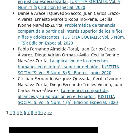
en justicia especializada
,
IUSTITIA SOCIALIS: Vol. 5
Núm. 1 (5): Edición Especial. 2020
Daniela Araceli Quevedo-Sacoto, Juan Carlos Erazo-
Álvarez, Ernesto Marcelo Robalino-Peña, Cecilia
Ivonne Narváez-Zurita,
Problemática de tenencia
compartida a partir del interés superior de los niños,
niñas y adolescentes
,
IUSTITIA SOCIALIS: Vol. 5 Núm.
1 (5): Edición Especial. 2020
Pablo Fernando Almeida-Toral, Juan Carlos Erazo-
Álvarez, Diego Adrián Ormaza-Ávila, Cecilia Ivonne
Narváez-Zurita,
La aplicación de los derechos
humanos en el interés superior del niño
,
IUSTITIA
SOCIALIS: Vol. 5 Núm. 8 (5): Enero - Junio. 2020
Cristian Fernando Vázquez-Quezada, Cecilia Ivonne
Narváez-Zurita, Diego Fernando Trelles-Vicuña, Juan
Carlos Erazo-Álvarez,
La tenencia compartida,
alcances y su aplicación en el Ecuador
,
IUSTITIA
SOCIALIS: Vol. 5 Núm. 1 (5): Edición Especial. 2020
1
2
3
4
5
6
7
8
9
10
>
>>