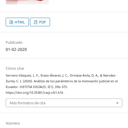
HTML
PDF
Publicado
01-02-2020
Cómo citar
Serrano-Vázquez, L. F., Erazo-Álvarez, J. C., Ormaza-Ávila, D. A., & Narváez-
Zurita, C. I. (2020). Análisis de los parámetros de la motivación judicial en el
Ecuador.
IUSTITIA SOCIALIS
,
5
(1), 356–375.
https://doi.org/10.35381/racji.v5i1.616
Más formatos de cita
Número