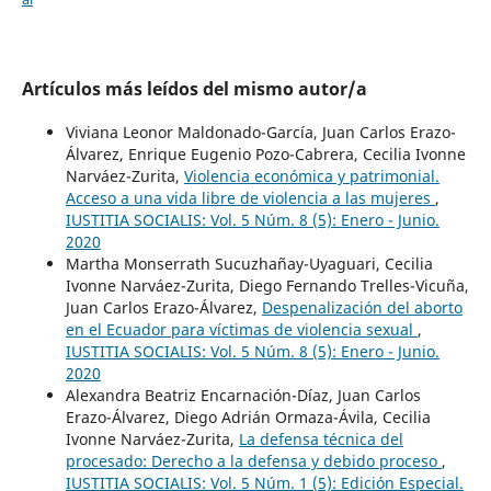
Artículos más leídos del mismo autor/a
Viviana Leonor Maldonado-García, Juan Carlos Erazo-
Álvarez, Enrique Eugenio Pozo-Cabrera, Cecilia Ivonne
Narváez-Zurita,
Violencia económica y patrimonial.
Acceso a una vida libre de violencia a las mujeres
,
IUSTITIA SOCIALIS: Vol. 5 Núm. 8 (5): Enero - Junio.
2020
Martha Monserrath Sucuzhañay-Uyaguari, Cecilia
Ivonne Narváez-Zurita, Diego Fernando Trelles-Vicuña,
Juan Carlos Erazo-Álvarez,
Despenalización del aborto
en el Ecuador para víctimas de violencia sexual
,
IUSTITIA SOCIALIS: Vol. 5 Núm. 8 (5): Enero - Junio.
2020
Alexandra Beatriz Encarnación-Díaz, Juan Carlos
Erazo-Álvarez, Diego Adrián Ormaza-Ávila, Cecilia
Ivonne Narváez-Zurita,
La defensa técnica del
procesado: Derecho a la defensa y debido proceso
,
IUSTITIA SOCIALIS: Vol. 5 Núm. 1 (5): Edición Especial.