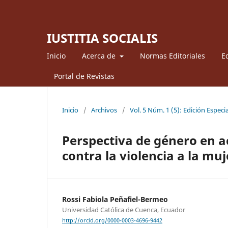
IUSTITIA SOCIALIS
Inicio
Acerca de
Normas Editoriales
Ed
Portal de Revistas
Inicio
/
Archivos
/
Vol. 5 Núm. 1 (5): Edición Especia
Perspectiva de género en ac
contra la violencia a la muj
Rossi Fabiola Peñafiel-Bermeo
Universidad Católica de Cuenca, Ecuador
http://orcid.org/0000-0003-4696-9442