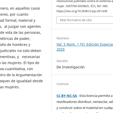
resoluciones judiciales contra la violencia a
mujer.
IUSTITIA SOCIALIS
,
5
(1), 561–583.
énero, en aquellos casos
https://doi.org/10.35381/racji.v5i1.630
jeres, por cuanto
Más formatos de cita
ad formal, material y
, al juzgar son agentes
de vida de las personas,
Número
imétricas de poder,
Vol. 5 Núm. 1 (5): Edición Especia
ollo de hombres y
2020
 judiciales no solo deben
eventivas, y necesarias
Sección
 las mujeres. El tipo de
De Investigación
iva-cuantitativa, con
entro de la Argumentación
nfoques de igualdad desde
Licencia
las mujeres.
CC BY-NC-SA
: Esta licencia permite a
reutilizadores distribuir, remezclar, a
y construir sobre el material en cualq