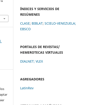
 la
ÍNDICES Y SERVICIOS DE
RESÚMENES
CLASE
;
BIBLAT
;
SCIELO-VENEZUELA;
EBSCO
l.
PORTALES DE REVISTAS/
HEMEROTECAS VIRTUALES
DIALNET
;
VLEX
AGREGADORES
LatinRev
 los
daptar
uier