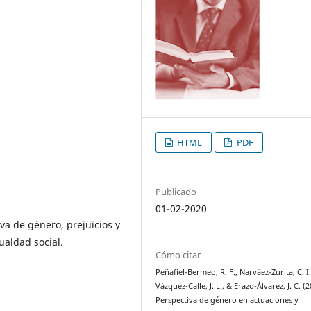
HTML
PDF
Publicado
01-02-2020
va de género, prejuicios y
ualdad social.
Cómo citar
Peñafiel-Bermeo, R. F., Narváez-Zurita, C. I.
Vázquez-Calle, J. L., & Erazo-Álvarez, J. C. (2
Perspectiva de género en actuaciones y