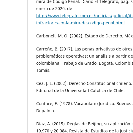
mira de Código Penal. Diario El Telégrafo, pág. 
enero de 2020, de
http://www.telegrafo.com.ec/noticias/judicial/i
infractores-en-la-mira-de-codigo-penal.html
Carbonell, M. O. (2002). Estado de Derecho. Méxi
Carreño, B. (2017). Las penas privativas de otro
problemáticas operativas: un análisis a partir de
colombiana. Trabajo de Grado. Bogotá, Colombia
Tomás.
Cea, J. L. (2002). Derecho Constitucional chileno.
Editorial de la Universidad Católica de Chile.
Couture, E. (1978). Vocabulario Jurídico. Buenos 
Depalma.
Díaz, A. (2015). Reglas de Beijing, su aplicación 
19.970 y 20.084. Revista de Estudios de la Justici