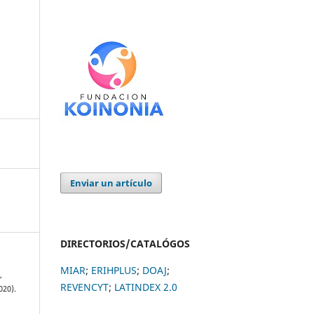
Enviar un artículo
DIRECTORIOS/CATALÓGOS
MIAR
;
ERIHPLUS
;
DOAJ
;
,
REVENCYT
;
LATINDEX 2.0
020).