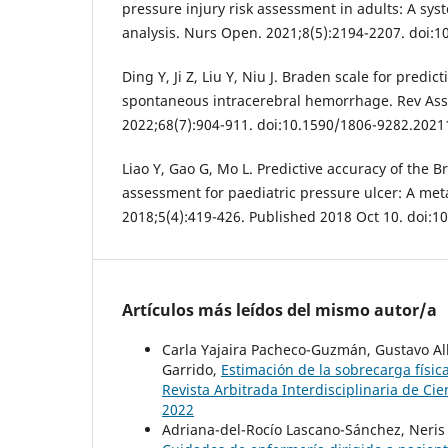
pressure injury risk assessment in adults: A sy
analysis. Nurs Open. 2021;8(5):2194-2207. doi:
Ding Y, Ji Z, Liu Y, Niu J. Braden scale for predi
spontaneous intracerebral hemorrhage. Rev Ass
2022;68(7):904-911. doi:10.1590/1806-9282.202
Liao Y, Gao G, Mo L. Predictive accuracy of the B
assessment for paediatric pressure ulcer: A meta-
2018;5(4):419-426. Published 2018 Oct 10. doi:10
Artículos más leídos del mismo autor/a
Carla Yajaira Pacheco-Guzmán, Gustavo Alb
Garrido,
Estimación de la sobrecarga físi
Revista Arbitrada Interdisciplinaria de Cien
2022
Adriana-del-Rocío Lascano-Sánchez, Neris