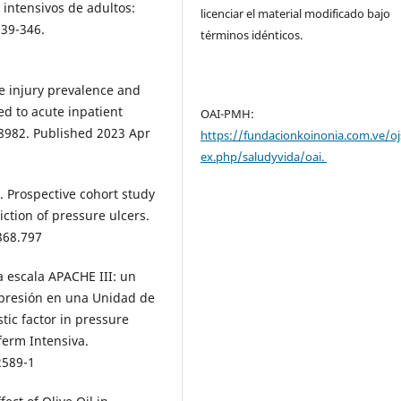
intensivos de adultos:
licenciar el material modificado bajo
339-346.
términos idénticos.
e injury prevalence and
ed to acute inpatient
OAI-PMH:
058982. Published 2023 Apr
https://fundacionkoinonia.com.ve/oj
ex.php/saludyvida/oai.
 Prospective cohort study
iction of pressure ulcers.
368.797
a escala APACHE III: un
r presión en una Unidad de
tic factor in pressure
ferm Intensiva.
2589-1