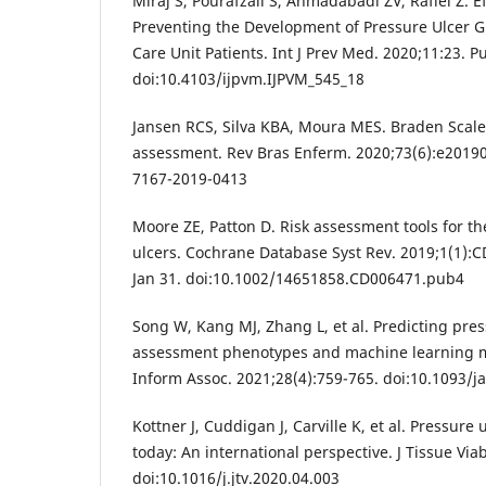
Miraj S, Pourafzali S, Ahmadabadi ZV, Rafiei Z. Eff
Preventing the Development of Pressure Ulcer G
Care Unit Patients. Int J Prev Med. 2020;11:23. 
doi:10.4103/ijpvm.IJPVM_545_18
Jansen RCS, Silva KBA, Moura MES. Braden Scale 
assessment. Rev Bras Enferm. 2020;73(6):e20190
7167-2019-0413
Moore ZE, Patton D. Risk assessment tools for th
ulcers. Cochrane Database Syst Rev. 2019;1(1):
Jan 31. doi:10.1002/14651858.CD006471.pub4
Song W, Kang MJ, Zhang L, et al. Predicting pre
assessment phenotypes and machine learning 
Inform Assoc. 2021;28(4):759-765. doi:10.1093/
Kottner J, Cuddigan J, Carville K, et al. Pressure u
today: An international perspective. J Tissue Viab
doi:10.1016/j.jtv.2020.04.003