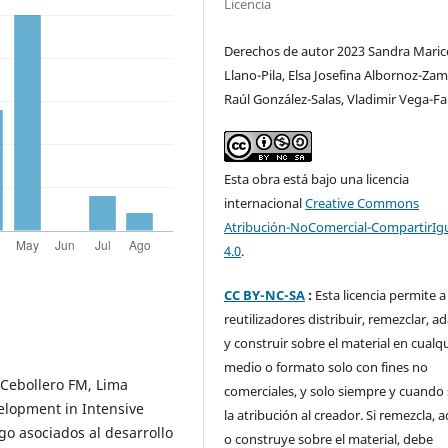
Licencia
Derechos de autor 2023 Sandra Maric
Llano-Pila, Elsa Josefina Albornoz-Zam
Raúl González-Salas, Vladimir Vega-Fa
Esta obra está bajo una licencia
internacional
Creative Commons
Atribución-NoComercial-CompartirIg
4.0
.
CC BY-NC-SA
:
Esta licencia permite a
reutilizadores distribuir, remezclar, a
y construir sobre el material en cualq
medio o formato solo con fines no
Cebollero FM, Lima
comerciales, y solo siempre y cuando 
velopment in Intensive
la atribución al creador. Si remezcla, 
sgo asociados al desarrollo
o construye sobre el material, debe