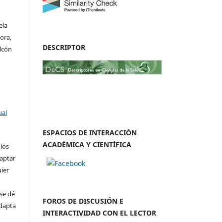
ela
ora,
DESCRIPTOR
lcón
ual
ESPACIOS DE INTERACCIÓN
ACADÉMICA Y CIENTÍFICA
 los
daptar
uier
se dé
FOROS DE DISCUSIÓN E
adapta
INTERACTIVIDAD CON EL LECTOR