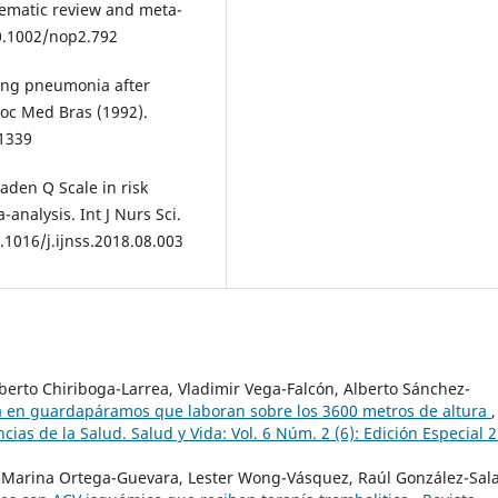
stematic review and meta-
10.1002/nop2.792
cting pneumonia after
oc Med Bras (1992).
11339
raden Q Scale in risk
analysis. Int J Nurs Sci.
.1016/j.ijnss.2018.08.003
erto Chiriboga-Larrea, Vladimir Vega-Falcón, Alberto Sánchez-
ca en guardapáramos que laboran sobre los 3600 metros de altura
,
cias de la Salud. Salud y Vida: Vol. 6 Núm. 2 (6): Edición Especial 2
 Marina Ortega-Guevara, Lester Wong-Vásquez, Raúl González-Sala