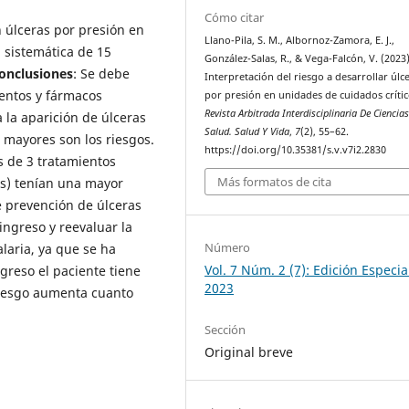
Cómo citar
en úlceras por presión en
Llano-Pila, S. M., Albornoz-Zamora, E. J.,
n sistemática de 15
González-Salas, R., & Vega-Falcón, V. (2023)
conclusiones
: Se debe
Interpretación del riesgo a desarrollar úlc
ientos y fármacos
por presión en unidades de cuidados crític
Revista Arbitrada Interdisciplinaria De Ciencia
 la aparición de úlceras
Salud. Salud Y Vida
,
7
(2), 55–62.
 mayores son los riesgos.
https://doi.org/10.35381/s.v.v7i2.2830
s de 3 tratamientos
Más formatos de cita
tes) tenían una mayor
e prevención de úlceras
ingreso y reevaluar la
Número
alaria, ya que se ha
Vol. 7 Núm. 2 (7): Edición Especial
greso el paciente tiene
2023
 riesgo aumenta cuanto
Sección
Original breve