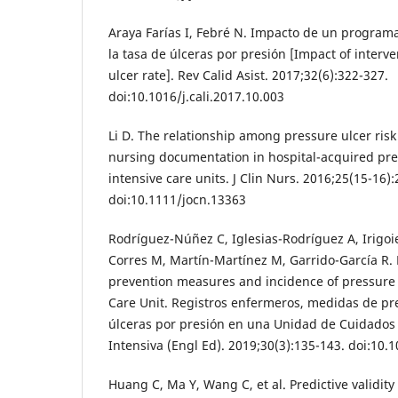
Araya Farías I, Febré N. Impacto de un programa
la tasa de úlceras por presión [Impact of interv
ulcer rate]. Rev Calid Asist. 2017;32(6):322-327.
doi:10.1016/j.cali.2017.10.003
Li D. The relationship among pressure ulcer risk
nursing documentation in hospital-acquired pres
intensive care units. J Clin Nurs. 2016;25(15-16)
doi:10.1111/jocn.13363
Rodríguez-Núñez C, Iglesias-Rodríguez A, Irigoie
Corres M, Martín-Martínez M, Garrido-García R.
prevention measures and incidence of pressure 
Care Unit. Registros enfermeros, medidas de pr
úlceras por presión en una Unidad de Cuidados 
Intensiva (Engl Ed). 2019;30(3):135-143. doi:10.1
Huang C, Ma Y, Wang C, et al. Predictive validity