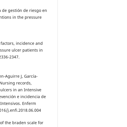
 de gestión de riesgo en
entions in the pressure
 factors, incidence and
sure ulcer patients in
:2336-2347.
n-Aguirre J, García-
 Nursing records,
ulcers in an Intensive
evención e incidencia de
Intensivos. Enferm
016/j.enfi.2018.06.004
 of the braden scale for