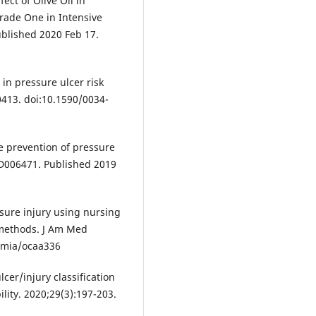
ect of Olive Oil in
rade One in Intensive
Published 2020 Feb 17.
in pressure ulcer risk
413. doi:10.1590/0034-
e prevention of pressure
CD006471. Published 2019
ssure injury using nursing
methods. J Am Med
jamia/ocaa336
lcer/injury classification
ility. 2020;29(3):197-203.