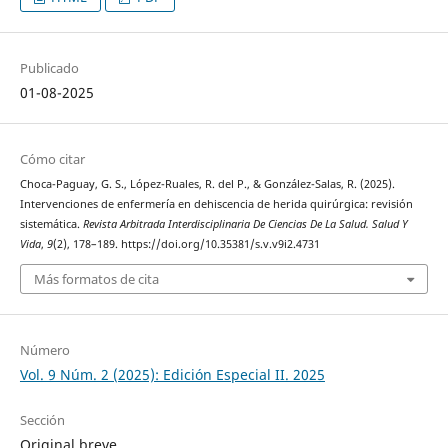
Publicado
01-08-2025
Cómo citar
Choca-Paguay, G. S., López-Ruales, R. del P., & González-Salas, R. (2025).
Intervenciones de enfermería en dehiscencia de herida quirúrgica: revisión
sistemática.
Revista Arbitrada Interdisciplinaria De Ciencias De La Salud. Salud Y
Vida
,
9
(2), 178–189. https://doi.org/10.35381/s.v.v9i2.4731
Más formatos de cita
Número
Vol. 9 Núm. 2 (2025): Edición Especial II. 2025
Sección
Original breve