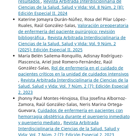
resultados
,
Revista Arbitrada Interdisciplinaria de
Ciencias de la Salud. Salud y Vida: Vol. 8 Núm. 2 (8):
Edición Especial II. 2024
Katerine Jomayra Durán-Núñez, Rosa del Pilar López-
Ruales, Raúl González-Salas,
Valoración preoperatoria
de enfermería del paciente quirúrgico: revisión
bibliográfica
,
Revista Arbitrada Interdisciplinaria de
Ciencias de la Salud. Salud y Vida: Vol. 9 Núm. 2
(2025): Edición Especial II. 2025
María Belén Sailema-Ronquillo, Adisnay Rodríguez-
Plascencia, Ariel José Romero-Fernández, Raúl
González-Salas,
Rol de enfermería en el cuidado de
pacientes críticos en la unidad de cuidados intensivos
,
Revista Arbitrada Interdisciplinaria de Ciencias de la
Salud. Salud y Vida: Vol. 7 Núm. 2 (7): Edición Especial
2. 2023
Jhonny Paul Montes-Hinojosa, Elsa Josefina Albornoz-
Zamora, Raúl González-Salas, Neris Marina Ortega-
Guevara,
Cuidados de enfermería en pacientes con
hemorragia obstétrica durante el puerperio inmediato
y puerperio mediato
,
Revista Arbitrada
Interdisciplinaria de Ciencias de la Salud. Salud y
Vida: Vol. 7 Núm. 2 (7): Edición Especial 2. 2023