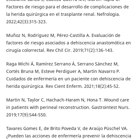
Factores de riesgo para el desarrollo de complicaciones de
la herida quirúrgica en el trasplante renal. Nefrologia.
2022;42(3):315-323.
Muñoz N, Rodríguez M, Pérez-Castilla A. Evaluación de
factores de riesgo asociados a dehiscencia anastomótica en
cirugía colorrectal. Rev Chil Cir. 2019;71(2):136-143.
Raga Wichi Á, Ramírez Serrano Á, Serrano Sánchez M,
Cortés Bruna M, Esteve Perdiguer A, Martín Navarro P.
Cuidados de enfermería en un paciente con dehiscencia de
herida quirúrgica. Rev Cient Enferm. 2021;18(2):45-52.
Martin N, Taylor C, Hachach-Haram N, Hona T. Wound care
in patients with perineal reconstruction. Gastrointest Nurs.
2019;17(9):S44-S50.
Tavares Gomes E, de Brito Poveda V, de Araújo Püschel VA.
¿Pueden las acciones de enfermería prevenir la dehiscencia