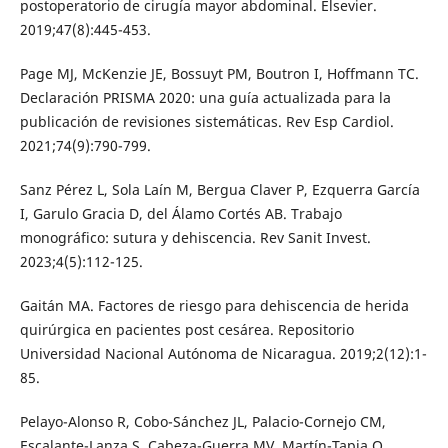
postoperatorio de cirugía mayor abdominal. Elsevier.
2019;47(8):445-453.
Page MJ, McKenzie JE, Bossuyt PM, Boutron I, Hoffmann TC.
Declaración PRISMA 2020: una guía actualizada para la
publicación de revisiones sistemáticas. Rev Esp Cardiol.
2021;74(9):790-799.
Sanz Pérez L, Sola Laín M, Bergua Claver P, Ezquerra García
I, Garulo Gracia D, del Álamo Cortés AB. Trabajo
monográfico: sutura y dehiscencia. Rev Sanit Invest.
2023;4(5):112-125.
Gaitán MA. Factores de riesgo para dehiscencia de herida
quirúrgica en pacientes post cesárea. Repositorio
Universidad Nacional Autónoma de Nicaragua. 2019;2(12):1-
85.
Pelayo-Alonso R, Cobo-Sánchez JL, Palacio-Cornejo CM,
Escalante-Lanza S, Cabeza-Guerra MV, Martín-Tapia O.