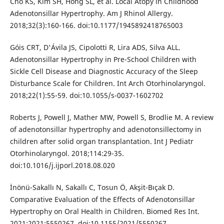
Cho KS, Kim SH, Hong SL, et al. Local Atopy in Childhood
Adenotonsillar Hypertrophy. Am J Rhinol Allergy.
2018;32(3):160-166. doi:10.1177/1945892418765003
Góis CRT, D'Ávila JS, Cipolotti R, Lira ADS, Silva ALL.
Adenotonsillar Hypertrophy in Pre-School Children with
Sickle Cell Disease and Diagnostic Accuracy of the Sleep
Disturbance Scale for Children. Int Arch Otorhinolaryngol.
2018;22(1):55-59. doi:10.1055/s-0037-1602702
Roberts J, Powell J, Mather MW, Powell S, Brodlie M. A review
of adenotonsillar hypertrophy and adenotonsillectomy in
children after solid organ transplantation. Int J Pediatr
Otorhinolaryngol. 2018;114:29-35.
doi:10.1016/j.ijporl.2018.08.020
İnönü-Sakallı N, Sakallı C, Tosun Ö, Akşit-Bıçak D.
Comparative Evaluation of the Effects of Adenotonsillar
Hypertrophy on Oral Health in Children. Biomed Res Int.
2021;2021:5550267. doi:10.1155/2021/5550267