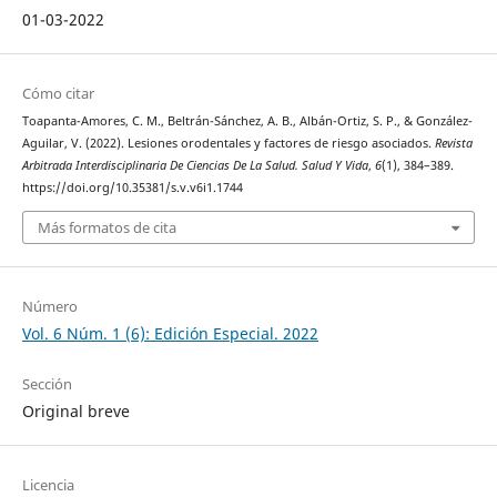
01-03-2022
Cómo citar
Toapanta-Amores, C. M., Beltrán-Sánchez, A. B., Albán-Ortiz, S. P., & González-
Aguilar, V. (2022). Lesiones orodentales y factores de riesgo asociados.
Revista
Arbitrada Interdisciplinaria De Ciencias De La Salud. Salud Y Vida
,
6
(1), 384–389.
https://doi.org/10.35381/s.v.v6i1.1744
Más formatos de cita
Número
Vol. 6 Núm. 1 (6): Edición Especial. 2022
Sección
Original breve
Licencia