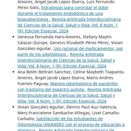
Amores, Angel Jacob López-Ibarra, Luis Fernando
Pérez-Solis,
Estrategias para controlar el dolor
durante el tratamiento endodóntico de una
biopulpectomía
,
Revista Arbitrada Interdisciplinaria
de Ciencias de la Salud. Salud y Vida: Vol. 8 Núm. 1
(8): Edición Especial. 2024
Vanessa Fernanda Haro-Amores, Stefany Maylin
Salazar-Quispe, Genesis Elizabeth Pérez-Pérez, Vivian
González-Aguilar,
Uso racional de medicamentos, por
parte de los odontólogos
,
Revista Arbitrada
Interdisciplinaria de Ciencias de la Salud. Salud y
Vida: Vol. 8 Núm. 1 (8): Edición Especial. 2024
Ana Belén Beltrán-Sánchez, Celine Maybeth Toapanta-
Amores, Ángel Jacob López-Ibarra, Mario Andres
Fuertes-Paguay,
Manejo odontológico de pacientes
con trastorno del espectro autista
,
Revista Arbitrada
Interdisciplinaria de Ciencias de la Salud. Salud y
Vida: Vol. 8 Núm. 1 (8): Edición Especial. 2024
Vivian González-Aguilar, Dennis Paul Auz-Valencia,
Mery Francielene Sambache-Villegas, Liset Camaño-
Carballo,
Satisfacción de los estudiantes de
Odontología UNIANDES con el proceso de educación a
distancia
,
Revista Arbitrada Interdisciplinaria de