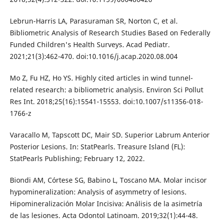
Lebrun-Harris LA, Parasuraman SR, Norton C, et al.
Bibliometric Analysis of Research Studies Based on Federally
Funded Children's Health Surveys. Acad Pediatr.
2021;21(3):462-470. doi:10.1016/j.acap.2020.08.004
Mo Z, Fu HZ, Ho YS. Highly cited articles in wind tunnel-
related research: a bibliometric analysis. Environ Sci Pollut
Res Int. 2018;25(16):15541-15553. doi:10.1007/s11356-018-
1766-z
Varacallo M, Tapscott DC, Mair SD. Superior Labrum Anterior
Posterior Lesions. In: StatPearls. Treasure Island (FL):
StatPearls Publishing; February 12, 2022.
Biondi AM, Córtese SG, Babino L, Toscano MA. Molar incisor
hypomineralization: Analysis of asymmetry of lesions.
Hipomineralización Molar Incisiva: Análisis de la asimetría
de las lesiones. Acta Odontol Latinoam. 2019;32(1):44-48.