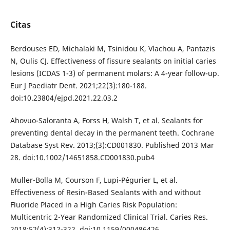
Citas
Berdouses ED, Michalaki M, Tsinidou K, Vlachou A, Pantazis
N, Oulis CJ. Effectiveness of fissure sealants on initial caries
lesions (ICDAS 1-3) of permanent molars: A 4-year follow-up.
Eur J Paediatr Dent. 2021;22(3):180-188.
doi:10.23804/ejpd.2021.22.03.2
Ahovuo-Saloranta A, Forss H, Walsh T, et al. Sealants for
preventing dental decay in the permanent teeth. Cochrane
Database Syst Rev. 2013;(3):CD001830. Published 2013 Mar
28. doi:10.1002/14651858.CD001830.pub4
Muller-Bolla M, Courson F, Lupi-Pégurier L, et al.
Effectiveness of Resin-Based Sealants with and without
Fluoride Placed in a High Caries Risk Population:
Multicentric 2-Year Randomized Clinical Trial. Caries Res.
2018;52(4):312-322. doi:10.1159/000486426