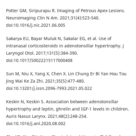
Potter GM, Siripurapu R. Imaging of Petrous Apex Lesions.
Neuroimaging Clin N Am. 2021;31(4):523-540.
doi:10.1016/j.nic.2021.06.005
Sakarya EU, Bayar Muluk N, Sakalar EG, et al. Use of
intranasal corticosteroids in adenotonsillar hypertrophy. J
Laryngol Otol. 2017;131(5):384-390.
doi:10.1017/S0022215117000408
Sun M, Niu X, Yang X, Chen X. Lin Chung Er Bi Yan Hou Tou
Jing Wai Ke Za Zhi. 2021;35(5):477-480.
doi:10.13201/j.issn.2096-7993.2021.05.022
Keskin N, Keskin S. Association between adenotonsillar
hypertrophy and leptin, ghrelin and IGF-1 levels in children.
Auris Nasus Larynx. 2021;48(2):248-254.
doi:10.1016/j.anl.2020.08.002