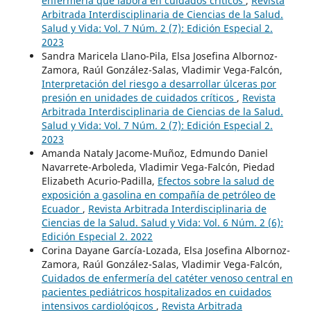
enfermería que labora en cuidados críticos
,
Revista
Arbitrada Interdisciplinaria de Ciencias de la Salud.
Salud y Vida: Vol. 7 Núm. 2 (7): Edición Especial 2.
2023
Sandra Maricela Llano-Pila, Elsa Josefina Albornoz-
Zamora, Raúl González-Salas, Vladimir Vega-Falcón,
Interpretación del riesgo a desarrollar úlceras por
presión en unidades de cuidados críticos
,
Revista
Arbitrada Interdisciplinaria de Ciencias de la Salud.
Salud y Vida: Vol. 7 Núm. 2 (7): Edición Especial 2.
2023
Amanda Nataly Jacome-Muñoz, Edmundo Daniel
Navarrete-Arboleda, Vladimir Vega-Falcón, Piedad
Elizabeth Acurio-Padilla,
Efectos sobre la salud de
exposición a gasolina en compañía de petróleo de
Ecuador
,
Revista Arbitrada Interdisciplinaria de
Ciencias de la Salud. Salud y Vida: Vol. 6 Núm. 2 (6):
Edición Especial 2. 2022
Corina Dayane García-Lozada, Elsa Josefina Albornoz-
Zamora, Raúl González-Salas, Vladimir Vega-Falcón,
Cuidados de enfermería del catéter venoso central en
pacientes pediátricos hospitalizados en cuidados
intensivos cardiológicos
,
Revista Arbitrada