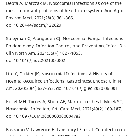
Depta A, Marczak M. Nosocomial infections as one of the
most important problems of healthcare system. Ann Agric
Environ Med. 2021;28(3):361-366.
doi:10.26444/aaem/122629
Suleyman G, Alangaden GJ. Nosocomial Fungal Infections:
Epidemiology, Infection Control, and Prevention. Infect Dis
Clin North Am. 2021;35(4):1027-1053.
doi:10.1016/j.idc.2021.08.002
Liu JY, Dickter JK. Nosocomial Infections: A History of
Hospital-Acquired Infections. Gastrointest Endosc Clin N
Am. 2020;30(4):637-652. doi:10.1016/j.giec.2020.06.001
Kollef MH, Torres A, Shorr AF, Martin-Loeches I, Micek ST.
Nosocomial Infection. Crit Care Med. 2021;49(2):169-187.
doi:10.1097/CCM.0000000000004783
Baskaran V, Lawrence H, Lansbury LE, et al. Co-infection in