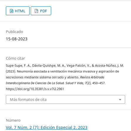
HTML
PDF
Publicado
15-08-2023
Cómo citar
Supe-Supe, F. A., Dávila-Quishpe, M. A., Vega-Falcón, V., & Acosta-Núñez, J. M.
(2023). Neumonía asociada a ventilación mecánica invasiva y aspiración de
secreciones mediante sistema cerrado y abierto.
Revista Arbitrada
Interdisciplinaria De Ciencias De La Salud. Salud Y Vida
,
7
(2), 450–457.
https://doi.org/10.35381/s.v.v7i2.2961
Más formatos de cita
Número
Vol. 7 Núm. 2 (7): Edición Especial 2. 2023