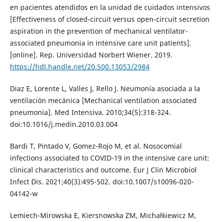
en pacientes atendidos en la unidad de cuidados intensivos
[Effectiveness of closed-circuit versus open-circuit secretion
aspiration in the prevention of mechanical ventilator-
associated pneumonia in intensive care unit patients].
[online]. Rep. Universidad Norbert Wiener. 2019.
https://hdl.handle.net/20.500.13053/2984
Diaz E, Lorente L, Valles J, Rello J. Neumonía asociada a la
ventilación mecánica [Mechanical ventilation associated
pneumonia]. Med Intensiva. 2010;34(5):318-324.
doi:10.1016/j.medin.2010.03.004
Bardi T, Pintado V, Gomez-Rojo M, et al. Nosocomial
infections associated to COVID-19 in the intensive care unit:
clinical characteristics and outcome. Eur J Clin Microbiol
Infect Dis. 2021;40(3):495-502. doi:10.1007/s10096-020-
04142-w
Lemiech-Mirowska E, Kiersnowska ZM, Michałkiewicz M,