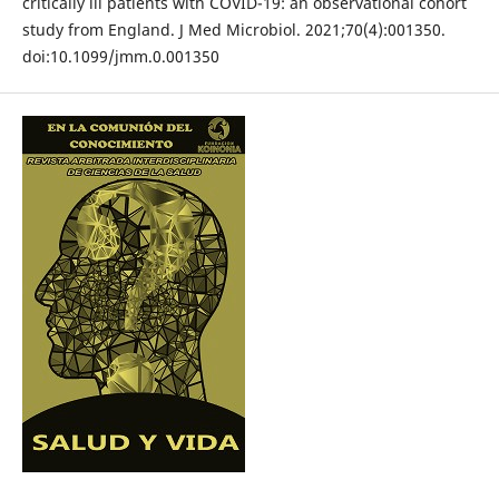
critically ill patients with COVID-19: an observational cohort
study from England. J Med Microbiol. 2021;70(4):001350.
doi:10.1099/jmm.0.001350