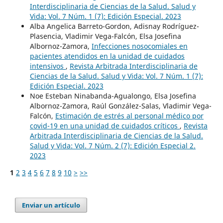
Interdisciplinaria de Ciencias de la Salud. Salud y
Vida: Vol. 7 Núm. 1 (7): Edición Especial. 2023
Alba Angelica Barreto-Gordon, Adisnay Rodríguez-
Plasencia, Vladimir Vega-Falcón, Elsa Josefina
Albornoz-Zamora,
Infecciones nosocomiales en
pacientes atendidos en la unidad de cuidados
intensivos
,
Revista Arbitrada Interdisciplinaria de
Ciencias de la Salud. Salud y Vida: Vol. 7 Núm. 1 (7):
Edición Especial. 2023
Noe Esteban Ninabanda-Agualongo, Elsa Josefina
Albornoz-Zamora, Raúl González-Salas, Vladimir Vega-
Falcón,
Estimación de estrés al personal médico por
covid-19 en una unidad de cuidados críticos
,
Revista
Arbitrada Interdisciplinaria de Ciencias de la Salud.
Salud y Vida: Vol. 7 Núm. 2 (7): Edición Especial 2.
2023
1
2
3
4
5
6
7
8
9
10
>
>>
Enviar un artículo