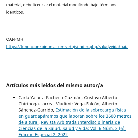
material, debe licenciar el material modificado bajo términos
idénticos.
OAI-PMH:
https://fundacionkoinonia.com.ve/ojs/index.php/saludyvida/oai.
Artículos más leídos del mismo autor/a
Carla Yajaira Pacheco-Guzmán, Gustavo Alberto
Chiriboga-Larrea, Vladimir Vega-Falcón, Alberto
Sánchez-Garrido,
Estimación de la sobrecarga física
en guardapáramos que laboran sobre los 3600 metros
de altura
,
Revista Arbitrada Interdisciplinaria de
Ciencias de la Salud. Salud y Vida: Vol. 6 Núm. 2 (6):
Edición Especial 2. 2022