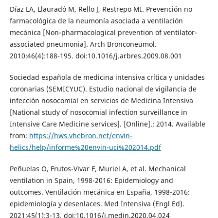
Díaz LA, Llauradó M, Rello J, Restrepo MI. Prevención no
farmacológica de la neumonía asociada a ventilación
mecánica [Non-pharmacological prevention of ventilator-
associated pneumonia]. Arch Bronconeumol.
2010;46(4):188-195. doi:10.1016/j.arbres.2009.08.001
Sociedad española de medicina intensiva crítica y unidades
coronarias (SEMICYUC). Estudio nacional de vigilancia de
infección nosocomial en servicios de Medicina Intensiva
[National study of nosocomial infection surveillance in
Intensive Care Medicine services]. [Online].; 2014. Available
from:
https://hws.vhebron.net/envin-
helics/help/informe%20envin-uci%202014.pdf
Peñuelas O, Frutos-Vivar F, Muriel A, et al. Mechanical
ventilation in Spain, 1998-2016: Epidemiology and
outcomes. Ventilación mecánica en España, 1998-2016:
epidemiología y desenlaces. Med Intensiva (Engl Ed).
2021;45(1):3-13. doi:10.1016/j.medin.2020.04.024