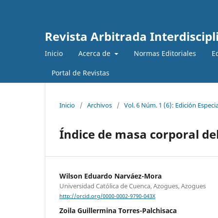
Revista Arbitrada Interdiscipl
Inicio
Acerca de
Normas Editoriales
E
Portal de Revistas
Inicio
/
Archivos
/
Vol. 6 Núm. 1 (6): Edición Especia
Índice de masa corporal de
Wilson Eduardo Narváez-Mora
Universidad Católica de Cuenca, Azogues, Azogues
http://orcid.org/0000-0002-9790-043X
Zoila Guillermina Torres-Palchisaca