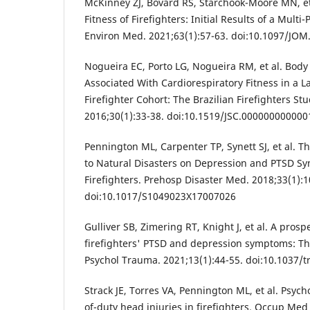
McKinney ZJ, Bovard RS, Starchook-Moore MN, et 
Fitness of Firefighters: Initial Results of a Mult
Environ Med. 2021;63(1):57-63. doi:10.1097/JO
Nogueira EC, Porto LG, Nogueira RM, et al. Body
Associated With Cardiorespiratory Fitness in a La
Firefighter Cohort: The Brazilian Firefighters St
2016;30(1):33-38. doi:10.1519/JSC.00000000000
Pennington ML, Carpenter TP, Synett SJ, et al. T
to Natural Disasters on Depression and PTSD 
Firefighters. Prehosp Disaster Med. 2018;33(1):1
doi:10.1017/S1049023X17007026
Gulliver SB, Zimering RT, Knight J, et al. A prosp
firefighters' PTSD and depression symptoms: The 
Psychol Trauma. 2021;13(1):44-55. doi:10.1037/
Strack JE, Torres VA, Pennington ML, et al. Psycho
of-duty head injuries in firefighters. Occup Med