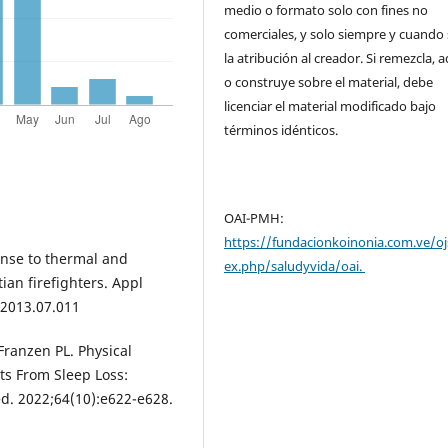
medio o formato solo con fines no
comerciales, y solo siempre y cuando 
la atribución al creador. Si remezcla, 
o construye sobre el material, debe
licenciar el material modificado bajo
términos idénticos.
OAI-PMH:
https://fundacionkoinonia.com.ve/oj
onse to thermal and
ex.php/saludyvida/oai.
ian firefighters. Appl
.2013.07.011
Franzen PL. Physical
its From Sleep Loss:
ed. 2022;64(10):e622-e628.