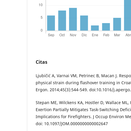
Citas
Ljubičić A, Varnai VM, Petrinec B, Macan J. Resp
physical strain during flashover training in Croat
Ergon. 2014;45(3):544-549. doi:10.1016/j.apergo
Stepan ME, Wilckens KA, Hostler D, Wallace ML, 
Exertion Partially Mitigates Task-Switching Defic
Implications for Firefighters. J Occup Environ M
doi: 10.1097/JOM.0000000000002647