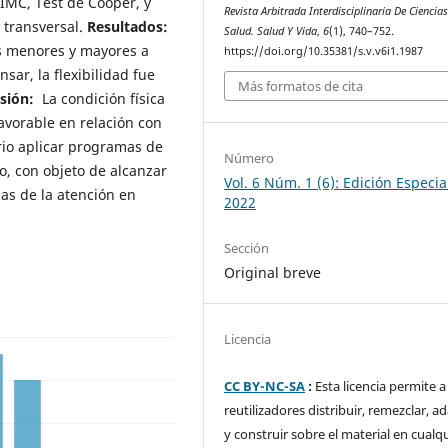
IMC, Test de Cooper, y
Revista Arbitrada Interdisciplinaria De Ciencia
, transversal.
Resultados:
Salud. Salud Y Vida
,
6
(1), 740–752.
s menores y mayores a
https://doi.org/10.35381/s.v.v6i1.1987
sar, la flexibilidad fue
Más formatos de cita
sión:
La condición física
avorable en relación con
ario aplicar programas de
Número
o, con objeto de alcanzar
Vol. 6 Núm. 1 (6): Edición Especia
ias de la atención en
2022
Sección
Original breve
Licencia
CC BY-NC-SA
:
Esta licencia permite a
reutilizadores distribuir, remezclar, a
y construir sobre el material en cualq