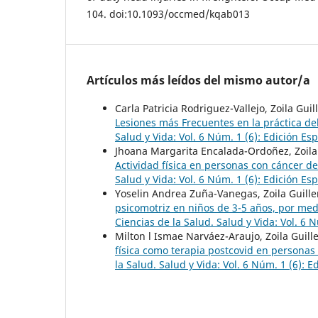
104. doi:10.1093/occmed/kqab013
Artículos más leídos del mismo autor/a
Carla Patricia Rodriguez-Vallejo, Zoila Gu
Lesiones más Frecuentes en la práctica del
Salud y Vida: Vol. 6 Núm. 1 (6): Edición Esp
Jhoana Margarita Encalada-Ordoñez, Zoila
Actividad física en personas con cáncer 
Salud y Vida: Vol. 6 Núm. 1 (6): Edición Esp
Yoselin Andrea Zuña-Vanegas, Zoila Guill
psicomotriz en niños de 3-5 años, por med
Ciencias de la Salud. Salud y Vida: Vol. 6 N
Milton l Ismae Narváez-Araujo, Zoila Guil
física como terapia postcovid en personas
la Salud. Salud y Vida: Vol. 6 Núm. 1 (6): E