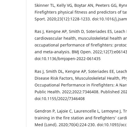
Skinner TL, Kelly VG, Boytar AN, Peeters GG, Ryn
Firefighters physical fitness and predictors of t
Sport. 2020;23(12):1228-1233. doi:10.1016/j.jsa
Ras J, Kengne AP, Smith D, Soteriades ES, Leach L
cardiovascular health, musculoskeletal health an
occupational performance of firefighters: protoc
and meta-analysis. BMJ Open. 2022;12(7):e061435
doi:10.1136/bmjopen-2022-061435
Ras J, Smith DL, Kengne AP, Soteriades EE, Leach
Disease Risk Factors, Musculoskeletal Health, Ph
Occupational Performance in Firefighters: A Narr
Public Health. 2022;2022:7346408. Published 20
doi:10.1155/2022/7346408
Gendron P, Lajoie C, Laurencelle L, Lemoyne J, T
training in the fire station and firefighters' car
Med (Lond). 2020;70(4):224-230. doi:10.1093/o