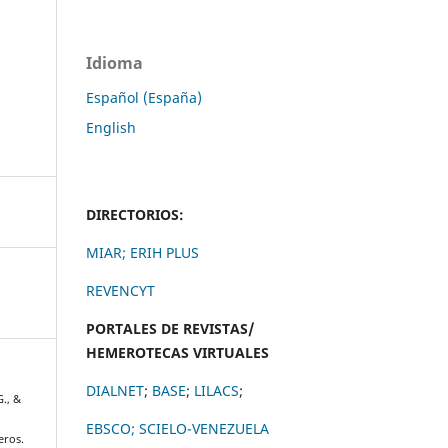
Idioma
Español (España)
English
DIRECTORIOS:
MIAR;
ERIH PLUS
REVENCYT
PORTALES DE REVISTAS/
HEMEROTECAS VIRTUALES
DIALNET
;
BASE
;
LILACS
;
G., &
a
EBSCO;
SCIELO-VENEZUELA
eros.