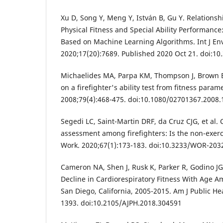
Xu D, Song Y, Meng Y, István B, Gu Y. Relationsh
Physical Fitness and Special Ability Performance
Based on Machine Learning Algorithms. Int J Env
2020;17(20):7689. Published 2020 Oct 21. doi:1
Michaelides MA, Parpa KM, Thompson J, Brown B
on a firefighter's ability test from fitness param
2008;79(4):468-475. doi:10.1080/02701367.2008
Segedi LC, Saint-Martin DRF, da Cruz CJG, et al. 
assessment among firefighters: Is the non-exerc
Work. 2020;67(1):173-183. doi:10.3233/WOR-203
Cameron NA, Shen J, Rusk K, Parker R, Godino JG,
Decline in Cardiorespiratory Fitness With Age A
San Diego, California, 2005-2015. Am J Public He
1393. doi:10.2105/AJPH.2018.304591