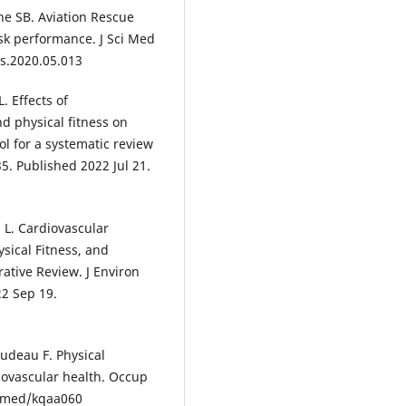
ne SB. Aviation Rescue
ask performance. J Sci Med
ms.2020.05.013
. Effects of
d physical fitness on
ol for a systematic review
. Published 2022 Jul 21.
 L. Cardiovascular
ysical Fitness, and
ative Review. J Environ
22 Sep 19.
rudeau F. Physical
diovascular health. Occup
ccmed/kqaa060