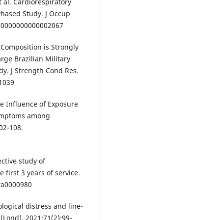
al. Cardiorespiratory
i-Phased Study. J Occup
M.0000000000002067
 Composition is Strongly
rge Brazilian Military
udy. J Strength Cond Res.
01039
he Influence of Exposure
Symptoms among
02-108.
ective study of
first 3 years of service.
tra0000980
logical distress and line-
 (Lond). 2021;71(2):99-