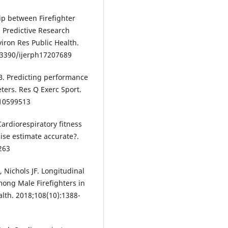
ip between Firefighter
: Predictive Research
iron Res Public Health.
0.3390/ijerph17207689
. Predicting performance
eters. Res Q Exerc Sport.
.10599513
Cardiorespiratory fitness
ise estimate accurate?.
263
 Nichols JF. Longitudinal
mong Male Firefighters in
alth. 2018;108(10):1388-