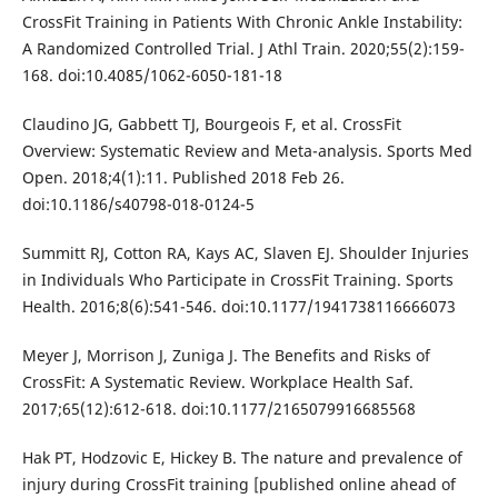
CrossFit Training in Patients With Chronic Ankle Instability:
A Randomized Controlled Trial. J Athl Train. 2020;55(2):159-
168. doi:10.4085/1062-6050-181-18
Claudino JG, Gabbett TJ, Bourgeois F, et al. CrossFit
Overview: Systematic Review and Meta-analysis. Sports Med
Open. 2018;4(1):11. Published 2018 Feb 26.
doi:10.1186/s40798-018-0124-5
Summitt RJ, Cotton RA, Kays AC, Slaven EJ. Shoulder Injuries
in Individuals Who Participate in CrossFit Training. Sports
Health. 2016;8(6):541-546. doi:10.1177/1941738116666073
Meyer J, Morrison J, Zuniga J. The Benefits and Risks of
CrossFit: A Systematic Review. Workplace Health Saf.
2017;65(12):612-618. doi:10.1177/2165079916685568
Hak PT, Hodzovic E, Hickey B. The nature and prevalence of
injury during CrossFit training [published online ahead of