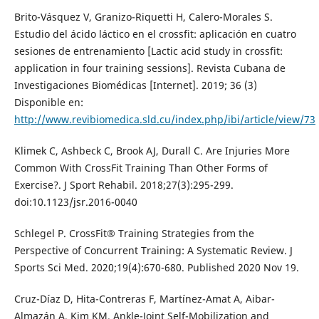
Brito-Vásquez V, Granizo-Riquetti H, Calero-Morales S.
Estudio del ácido láctico en el crossfit: aplicación en cuatro
sesiones de entrenamiento [Lactic acid study in crossfit:
application in four training sessions]. Revista Cubana de
Investigaciones Biomédicas [Internet]. 2019; 36 (3)
Disponible en:
http://www.revibiomedica.sld.cu/index.php/ibi/article/view/73
Klimek C, Ashbeck C, Brook AJ, Durall C. Are Injuries More
Common With CrossFit Training Than Other Forms of
Exercise?. J Sport Rehabil. 2018;27(3):295-299.
doi:10.1123/jsr.2016-0040
Schlegel P. CrossFit® Training Strategies from the
Perspective of Concurrent Training: A Systematic Review. J
Sports Sci Med. 2020;19(4):670-680. Published 2020 Nov 19.
Cruz-Díaz D, Hita-Contreras F, Martínez-Amat A, Aibar-
Almazán A, Kim KM. Ankle-Joint Self-Mobilization and