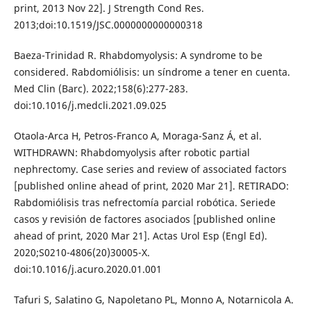
print, 2013 Nov 22]. J Strength Cond Res.
2013;doi:10.1519/JSC.0000000000000318
Baeza-Trinidad R. Rhabdomyolysis: A syndrome to be
considered. Rabdomiólisis: un síndrome a tener en cuenta.
Med Clin (Barc). 2022;158(6):277-283.
doi:10.1016/j.medcli.2021.09.025
Otaola-Arca H, Petros-Franco A, Moraga-Sanz Á, et al.
WITHDRAWN: Rhabdomyolysis after robotic partial
nephrectomy. Case series and review of associated factors
[published online ahead of print, 2020 Mar 21]. RETIRADO:
Rabdomiólisis tras nefrectomía parcial robótica. Seriede
casos y revisión de factores asociados [published online
ahead of print, 2020 Mar 21]. Actas Urol Esp (Engl Ed).
2020;S0210-4806(20)30005-X.
doi:10.1016/j.acuro.2020.01.001
Tafuri S, Salatino G, Napoletano PL, Monno A, Notarnicola A.