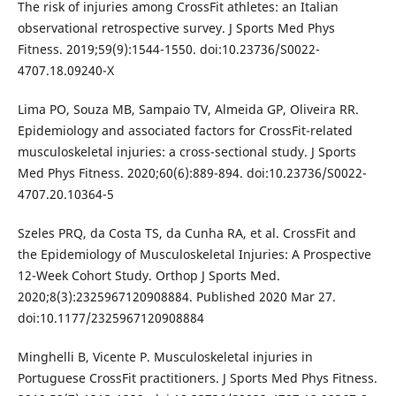
The risk of injuries among CrossFit athletes: an Italian
observational retrospective survey. J Sports Med Phys
Fitness. 2019;59(9):1544-1550. doi:10.23736/S0022-
4707.18.09240-X
Lima PO, Souza MB, Sampaio TV, Almeida GP, Oliveira RR.
Epidemiology and associated factors for CrossFit-related
musculoskeletal injuries: a cross-sectional study. J Sports
Med Phys Fitness. 2020;60(6):889-894. doi:10.23736/S0022-
4707.20.10364-5
Szeles PRQ, da Costa TS, da Cunha RA, et al. CrossFit and
the Epidemiology of Musculoskeletal Injuries: A Prospective
12-Week Cohort Study. Orthop J Sports Med.
2020;8(3):2325967120908884. Published 2020 Mar 27.
doi:10.1177/2325967120908884
Minghelli B, Vicente P. Musculoskeletal injuries in
Portuguese CrossFit practitioners. J Sports Med Phys Fitness.