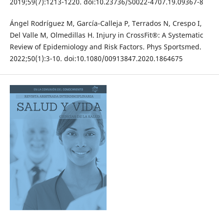
2019;59(7):1213-1220. doi:10.23736/S0022-4707.19.09367-8
Ángel Rodríguez M, García-Calleja P, Terrados N, Crespo I,
Del Valle M, Olmedillas H. Injury in CrossFit®: A Systematic
Review of Epidemiology and Risk Factors. Phys Sportsmed.
2022;50(1):3-10. doi:10.1080/00913847.2020.1864675