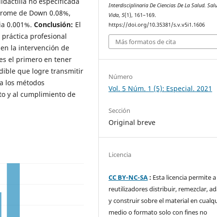
idactilia no especificada
Interdisciplinaria De Ciencias De La Salud. Sal
ndrome de Down 0.08%,
Vida
,
5
(1), 161–169.
ia 0.001%.
Conclusión:
El
https://doi.org/10.35381/s.v.v5i1.1606
práctica profesional
Más formatos de cita
en la intervención de
s el primero en tener
dible que logre transmitir
Número
ta los métodos
Vol. 5 Núm. 1 (5): Especial. 2021
to y al cumplimiento de
Sección
Original breve
Licencia
CC BY-NC-SA
:
Esta licencia permite a
reutilizadores distribuir, remezclar, a
y construir sobre el material en cualq
medio o formato solo con fines no