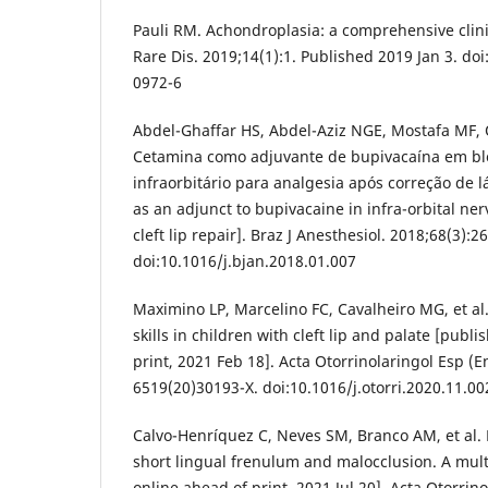
Pauli RM. Achondroplasia: a comprehensive clini
Rare Dis. 2019;14(1):1. Published 2019 Jan 3. do
0972-6
Abdel-Ghaffar HS, Abdel-Aziz NGE, Mostafa MF
Cetamina como adjuvante de bupivacaína em bl
infraorbitário para analgesia após correção de 
as an adjunct to bupivacaine in infra-orbital ner
cleft lip repair]. Braz J Anesthesiol. 2018;68(3):2
doi:10.1016/j.bjan.2018.01.007
Maximino LP, Marcelino FC, Cavalheiro MG, et a
skills in children with cleft lip and palate [publ
print, 2021 Feb 18]. Acta Otorrinolaringol Esp (E
6519(20)30193-X. doi:10.1016/j.otorri.2020.11.00
Calvo-Henríquez C, Neves SM, Branco AM, et al.
short lingual frenulum and malocclusion. A mult
online ahead of print, 2021 Jul 20]. Acta Otorrino