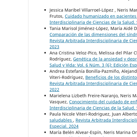
Jessica Maribel Villarroel-López , Neris M
Frutos,
Cuidado humanizado en pacientes c
Interdisciplinaria de Ciencias de la Salud. 
Tania Marisol Jiménez-López, María Aidé D
Comparación de las dimensiones del sínd
Revista Arbitrada Interdisciplinaria de Cien
2023
Ana Cristina Veloz-Pico, Melissa del Pilar
Rodríguez,
Genética de la ansiedad y dep
Salud y Vida: Vol. 6 Núm. 3 (6): Edición Esp
Andrea Estefanía Bonilla-Pazmiño, Alejandr
Viteri-Rodríguez,
Beneficios de los distin
Revista Arbitrada Interdisciplinaria de Cien
2022
Marielena Lizbeth Freire-Naranjo, Neris M
Vasquez,
Conocimiento del cuidado de enf
Interdisciplinaria de Ciencias de la Salud. 
Paula Nicole Viteri-Rodriguez, Juan Albert
saludables
,
Revista Arbitrada Interdiscipl
Especial. 2024
María Belén Alvear-Espín, Neris Marina Or