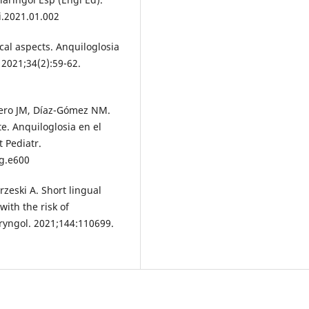
i.2021.01.002
ical aspects. Anquiloglosia
 2021;34(2):59-62.
yero JM, Díaz-Gómez NM.
e. Anquiloglosia en el
 Pediatr.
ng.e600
zeski A. Short lingual
ith the risk of
aryngol. 2021;144:110699.