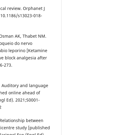
cal review. Orphanet J
i:10.1186/s13023-018-
, Osman AK, Thabet NM.
oqueio do nervo
lábio leporino [Ketamine
ve block analgesia after
66-273.
l. Auditory and language
ished online ahead of
ngl Ed). 2021;S0001-
2
 Relationship between
icentre study [published
laringol Esp (Engl Ed).