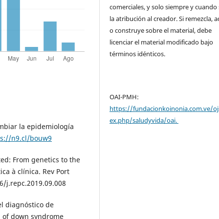
comerciales, y solo siempre y cuando 
la atribución al creador. Si remezcla, 
o construye sobre el material, debe
licenciar el material modificado bajo
términos idénticos.
OAI-PMH:
https://fundacionkoinonia.com.ve/oj
ex.php/saludyvida/oai.
mbiar la epidemiología
ps://n9.cl/bouw9
ed: From genetics to the
ca à clínica. Rev Port
16/j.repc.2019.09.008
el diagnóstico de
n of down syndrome