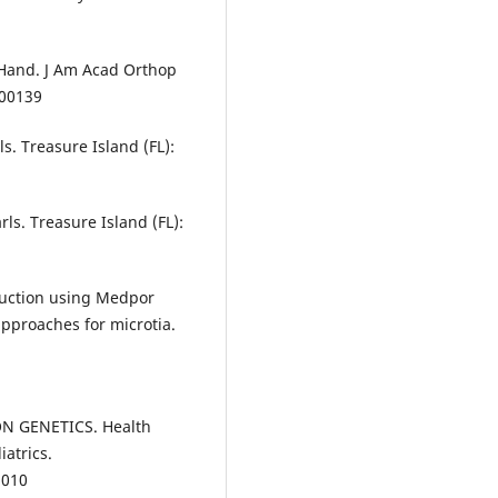
 Hand. J Am Acad Orthop
-00139
ls. Treasure Island (FL):
ls. Treasure Island (FL):
truction using Medpor
approaches for microtia.
ON GENETICS. Health
atrics.
1010