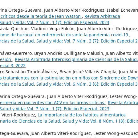
arina Ortega-Guevara, Juan Alberto Viteri-Rodríguez, Isabel Echevarr
ríticos desde la teoría de Jean Watson
,
Revista Arbitrada
Salud y Vida: Vol. 7 Núm. 1 (7): Edición Especial. 2023
ávila-Quishpe, Vladimir Vega-Falcón, Juan Alberto Viteri-Rodríguez
rome de burnout en enfermería durante la pandemia covid-19
,
cias de la Salud. Salud y Vida: Vol. 7 Núm. 2 (7): Edición Especial 2
 Chávez-Guerrero, Bryan Andrés Quilligana-Malusin, Juan Alberto Vit
resión
,
Revista Arbitrada Interdisciplinaria de Ciencias de la Salud.
ecial 3. 2022
o Sebastián Tirado-Álvarez, Bryan Josué Villacis-Chaglla, Juan Alb
tos tratamientos con la estimulación en niños con Sindrome de Do
cias de la Salud. Salud y Vida: Vol. 6 Núm. 3 (6): Edición Especial 3
arina Ortega-Guevara, Juan Alberto Viteri-Rodriguez, Lester Wong-
ermería en pacientes con ACV en las áreas críticas
,
Revista Arbitr
Salud y Vida: Vol. 7 Núm. 1 (7): Edición Especial. 2023
o Viteri-Rodríguez,
La importancia de los hábitos alimentarios
inaria de Ciencias de la Salud. Salud y Vida: Vol. 8 Núm. 1 (8): Edic
tega-Guevara, Juan Alberto Viteri-Rodríguez, Lester Wong-Vasquez