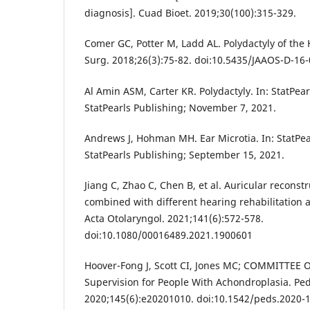
diagnosis]. Cuad Bioet. 2019;30(100):315-329.
Comer GC, Potter M, Ladd AL. Polydactyly of the
Surg. 2018;26(3):75-82. doi:10.5435/JAAOS-D-16
Al Amin ASM, Carter KR. Polydactyly. In: StatPear
StatPearls Publishing; November 7, 2021.
Andrews J, Hohman MH. Ear Microtia. In: StatPear
StatPearls Publishing; September 15, 2021.
Jiang C, Zhao C, Chen B, et al. Auricular recons
combined with different hearing rehabilitation 
Acta Otolaryngol. 2021;141(6):572-578.
doi:10.1080/00016489.2021.1900601
Hoover-Fong J, Scott CI, Jones MC; COMMITTEE 
Supervision for People With Achondroplasia. Pedi
2020;145(6):e20201010. doi:10.1542/peds.2020-