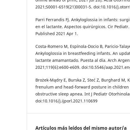
2021;S0001-6519(21)00031-5. doi:10.1016/j.otorr
Parri Ferrandis FJ. Ankyloglossia in infants: surg
en el lactante. Aspectos quirúrgicos. Cir Pediatr.
Published 2021 Apr 1.
Costa-Romero M, Espínola-Docio B, Paricio-Tala
Ankyloglossia in breastfeeding infants. An updat
lactante amamantado. Puesta al día. Arch Argent
2021;119(6):e600-e609. doi:10.5546/aap.2021.e
Brożek-Mądry E, Burska Z, Steć Z, Burghard M, Kr
frenulum and head-forward posture in children w
obstructive sleep apnea. Int J Pediatr Otorhinol
doi:10.1016/j.ijporl.2021.110699
Artículos más leídos del mismo autor/a