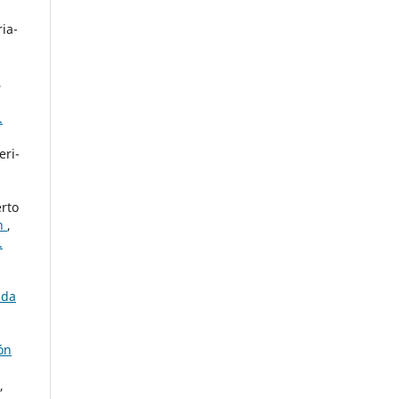
ia-
,
.
eri-
erto
wn
,
.
ada
ión
,