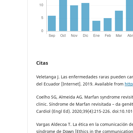
Citas
Veletanga J. Las enfermedades raras pueden ca
del Ecuador [Internet]. 2019. Available from
htt
Coelho SG, Almeida AG. Marfan syndrome revisit
clinic. Síndrome de Marfan revisitada – da genéti
Cardiol (Engl Ed). 2020;39(4):215-226. doi:10.10
Vargas Aldecoa T. La ética en la comunicación d
síndrome de Down [Ethics in the communicatio