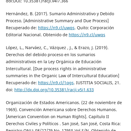
doi:DOI: 10.35381/racji.v4i7.366
Hernández, B. (2017). Sumario Administrativo y Debido
Proceso. [Administrative Summary and Due Process]
Recuperado de:
https://n9.cl/uwqs
. Quito: Corporación
Editorial Nacional. Obtenido de
https://n9.cl/uwqs
López, L., Narváez, C., Vázquez , J., & Erazo, J. (2019).
Derechos del debido proceso en los sumarios
administrativos en la Ley Orgánica de Educación
Intercultural. [Due process rights in administrative
summaries in the Organic Law of Intercultural Education]
Recuperado de:
https://n9.cl/1qgs
. IUSTITIA SOCIALIS, 21.
doi:
http://dx.doi.org/10.35381/racji.v5i1.633
Organización de Estados Americanos. (22 de noviembre de
1969). Convención Americana sobre Derechos Humanos.
[American Convention on Human Rights]. Capítulo II
Derechos Civiles y Políticos . San José, San José, Costa Rica:
Registro ONU: 08/27/79 No. 17955 Vol.S/N. Obtenido de