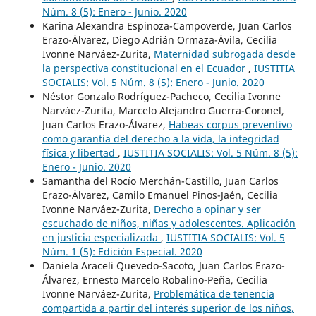
Núm. 8 (5): Enero - Junio. 2020
Karina Alexandra Espinoza-Campoverde, Juan Carlos
Erazo-Álvarez, Diego Adrián Ormaza-Ávila, Cecilia
Ivonne Narváez-Zurita,
Maternidad subrogada desde
la perspectiva constitucional en el Ecuador
,
IUSTITIA
SOCIALIS: Vol. 5 Núm. 8 (5): Enero - Junio. 2020
Néstor Gonzalo Rodríguez-Pacheco, Cecilia Ivonne
Narváez-Zurita, Marcelo Alejandro Guerra-Coronel,
Juan Carlos Erazo-Álvarez,
Habeas corpus preventivo
como garantía del derecho a la vida, la integridad
física y libertad
,
IUSTITIA SOCIALIS: Vol. 5 Núm. 8 (5):
Enero - Junio. 2020
Samantha del Rocío Merchán-Castillo, Juan Carlos
Erazo-Álvarez, Camilo Emanuel Pinos-Jaén, Cecilia
Ivonne Narváez-Zurita,
Derecho a opinar y ser
escuchado de niños, niñas y adolescentes. Aplicación
en justicia especializada
,
IUSTITIA SOCIALIS: Vol. 5
Núm. 1 (5): Edición Especial. 2020
Daniela Araceli Quevedo-Sacoto, Juan Carlos Erazo-
Álvarez, Ernesto Marcelo Robalino-Peña, Cecilia
Ivonne Narváez-Zurita,
Problemática de tenencia
compartida a partir del interés superior de los niños,