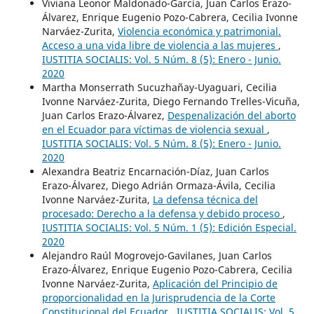
Viviana Leonor Maldonado-García, Juan Carlos Erazo-
Álvarez, Enrique Eugenio Pozo-Cabrera, Cecilia Ivonne
Narváez-Zurita,
Violencia económica y patrimonial.
Acceso a una vida libre de violencia a las mujeres
,
IUSTITIA SOCIALIS: Vol. 5 Núm. 8 (5): Enero - Junio.
2020
Martha Monserrath Sucuzhañay-Uyaguari, Cecilia
Ivonne Narváez-Zurita, Diego Fernando Trelles-Vicuña,
Juan Carlos Erazo-Álvarez,
Despenalización del aborto
en el Ecuador para víctimas de violencia sexual
,
IUSTITIA SOCIALIS: Vol. 5 Núm. 8 (5): Enero - Junio.
2020
Alexandra Beatriz Encarnación-Díaz, Juan Carlos
Erazo-Álvarez, Diego Adrián Ormaza-Ávila, Cecilia
Ivonne Narváez-Zurita,
La defensa técnica del
procesado: Derecho a la defensa y debido proceso
,
IUSTITIA SOCIALIS: Vol. 5 Núm. 1 (5): Edición Especial.
2020
Alejandro Raúl Mogrovejo-Gavilanes, Juan Carlos
Erazo-Álvarez, Enrique Eugenio Pozo-Cabrera, Cecilia
Ivonne Narváez-Zurita,
Aplicación del Principio de
proporcionalidad en la Jurisprudencia de la Corte
Constitucional del Ecuador
,
IUSTITIA SOCIALIS: Vol. 5