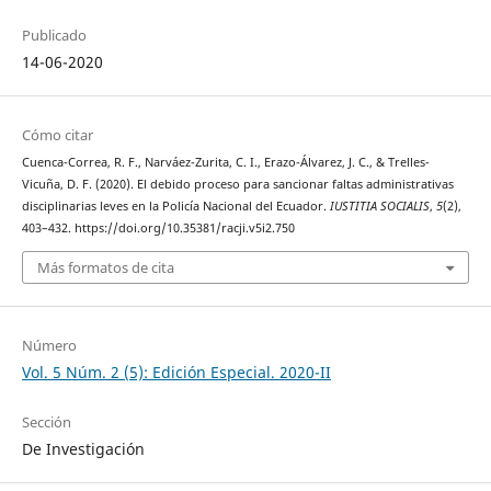
Publicado
14-06-2020
Cómo citar
Cuenca-Correa, R. F., Narváez-Zurita, C. I., Erazo-Álvarez, J. C., & Trelles-
Vicuña, D. F. (2020). El debido proceso para sancionar faltas administrativas
disciplinarias leves en la Policía Nacional del Ecuador.
IUSTITIA SOCIALIS
,
5
(2),
403–432. https://doi.org/10.35381/racji.v5i2.750
Más formatos de cita
Número
Vol. 5 Núm. 2 (5): Edición Especial. 2020-II
Sección
De Investigación