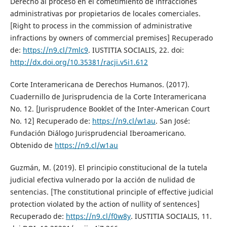
Derecho al proceso en el cometimiento de infracciones
administrativas por propietarios de locales comerciales.
[Right to process in the commission of administrative
infractions by owners of commercial premises] Recuperado
de:
https://n9.cl/7mlc9
. IUSTITIA SOCIALIS, 22. doi:
http://dx.doi.org/10.35381/racji.v5i1.612
Corte Interamericana de Derechos Humanos. (2017).
Cuadernillo de Jurisprudencia de la Corte Interamericana
No. 12. [Jurisprudence Booklet of the Inter-American Court
No. 12] Recuperado de:
https://n9.cl/w1au
. San José:
Fundación Diálogo Jurisprudencial Iberoamericano.
Obtenido de
https://n9.cl/w1au
Guzmán, M. (2019). El principio constitucional de la tutela
judicial efectiva vulnerado por la acción de nulidad de
sentencias. [The constitutional principle of effective judicial
protection violated by the action of nullity of sentences]
Recuperado de:
https://n9.cl/f0w8y
. IUSTITIA SOCIALIS, 11.