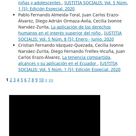
niñas y adolescentes
,
IUSTITIA SOCIALIS: Vol. 5 Núm.
1 (5): Edición Especial. 2020
Pablo Fernando Almeida-Toral, Juan Carlos Erazo-
Álvarez, Diego Adrián Ormaza-Ávila, Cecilia Ivonne
Narváez-Zurita,
La aplicación de los derechos
humanos en el interés superior del niño
,
IUSTITIA
SOCIALIS: Vol. 5 Núm. 8 (5): Enero - Junio. 2020
Cristian Fernando Vázquez-Quezada, Cecilia Ivonne
Narváez-Zurita, Diego Fernando Trelles-Vicuña, Juan
Carlos Erazo-Álvarez,
La tenencia compartida,
alcances y su aplicación en el Ecuador
,
IUSTITIA
SOCIALIS: Vol. 5 Núm. 1 (5): Edición Especial. 2020
1
2
3
4
5
6
7
8
9
10
>
>>