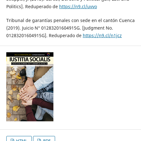
Politics]. Reduperado de
https://n9.cl/uvvo
Tribunal de garantías penales con sede en el cantón Cuenca
(2019). Juicio N° 01283201604915G. [Judgment No.
01283201604915G]. Reduperado de
https://n9.cl/n1jcz
HTML
PDF