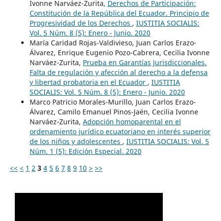
Ivonne Narváez-Zurita,
Derechos de Participación:
Constitución de la República del Ecuador. Principio de
Progresividad de los Derechos
,
IUSTITIA SOCIALIS:
Vol. 5 Núm. 8 (5): Enero - Junio. 2020
María Caridad Rojas-Valdivieso, Juan Carlos Erazo-
Álvarez, Enrique Eugenio Pozo-Cabrera, Cecilia Ivonne
Narváez-Zurita,
Prueba en Garantías Jurisdiccionales.
Falta de regulación y afección al derecho a la defensa
y libertad probatoria en el Ecuador
,
IUSTITIA
SOCIALIS: Vol. 5 Núm. 8 (5): Enero - Junio. 2020
Marco Patricio Morales-Murillo, Juan Carlos Erazo-
Álvarez, Camilo Emanuel Pinos-Jaén, Cecilia Ivonne
Narváez-Zurita,
Adopción homoparental en el
ordenamiento jurídico ecuatoriano en interés superior
de los niños y adolescentes
,
IUSTITIA SOCIALIS: Vol. 5
Núm. 1 (5): Edición Especial. 2020
<<
<
1
2
3
4
5
6
7
8
9
10
>
>>