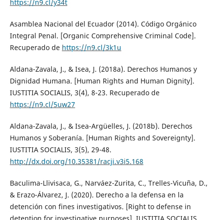
https://n9.cl/y34t
Asamblea Nacional del Ecuador (2014). Código Orgánico
Integral Penal. [Organic Comprehensive Criminal Code].
Recuperado de
https://n9.cl/3k1u
Aldana-Zavala, J., & Isea, J. (2018a). Derechos Humanos y
Dignidad Humana. [Human Rights and Human Dignity].
IUSTITIA SOCIALIS, 3(4), 8-23. Recuperado de
https://n9.cl/5uw27
Aldana-Zavala, J., & Isea-Argüelles, J. (2018b). Derechos
Humanos y Soberanía. [Human Rights and Sovereignty].
IUSTITIA SOCIALIS, 3(5), 29-48.
http://dx.doi.org/10.35381/racji.v3i5.168
Baculima-Llivisaca, G., Narváez-Zurita, C., Trelles-Vicuña, D.,
& Erazo-Álvarez, J. (2020). Derecho a la defensa en la
detención con fines investigativos. [Right to defense in
detention for investigative purposes]. IUSTITIA SOCIALIS,