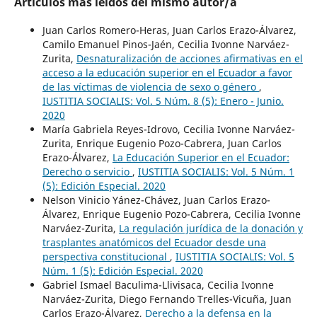
Artículos más leídos del mismo autor/a
Juan Carlos Romero-Heras, Juan Carlos Erazo-Álvarez,
Camilo Emanuel Pinos-Jaén, Cecilia Ivonne Narváez-
Zurita,
Desnaturalización de acciones afirmativas en el
acceso a la educación superior en el Ecuador a favor
de las víctimas de violencia de sexo o género
,
IUSTITIA SOCIALIS: Vol. 5 Núm. 8 (5): Enero - Junio.
2020
María Gabriela Reyes-Idrovo, Cecilia Ivonne Narváez-
Zurita, Enrique Eugenio Pozo-Cabrera, Juan Carlos
Erazo-Álvarez,
La Educación Superior en el Ecuador:
Derecho o servicio
,
IUSTITIA SOCIALIS: Vol. 5 Núm. 1
(5): Edición Especial. 2020
Nelson Vinicio Yánez-Chávez, Juan Carlos Erazo-
Álvarez, Enrique Eugenio Pozo-Cabrera, Cecilia Ivonne
Narváez-Zurita,
La regulación jurídica de la donación y
trasplantes anatómicos del Ecuador desde una
perspectiva constitucional
,
IUSTITIA SOCIALIS: Vol. 5
Núm. 1 (5): Edición Especial. 2020
Gabriel Ismael Baculima-Llivisaca, Cecilia Ivonne
Narváez-Zurita, Diego Fernando Trelles-Vicuña, Juan
Carlos Erazo-Álvarez,
Derecho a la defensa en la