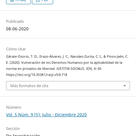
Publicado
08-06-2020
Cómo citar
Gárate-Osorio, T. D., Erazo-Álvarez, J. C., Narváez-Zurita, C. I., & Pinos-Jaén, C.
E. (2020). Vulneración de los Derechos Humanos por la aplicabilidad de la
norma en privados de libertad.
IUSTITIA SOCIALIS
,
5
(9), 4–30.
https://doi.org/10.35381/racji.v5i9.718
Más formatos de cita
Número
Vol. 5 Núm. 9 (5): Julio - Diciembre 2020
Sección
De Investigación