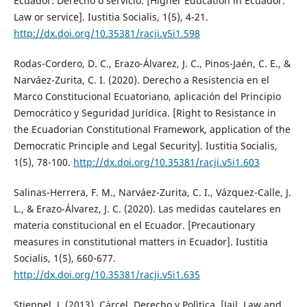
Ecuador: Derecho o servicio. [Higher Education in Ecuador:
Law or service]. Iustitia Socialis, 1(5), 4-21.
http://dx.doi.org/10.35381/racji.v5i1.598
Rodas-Cordero, D. C., Erazo-Álvarez, J. C., Pinos-Jaén, C. E., &
Narváez-Zurita, C. I. (2020). Derecho a Resistencia en el
Marco Constitucional Ecuatoriano, aplicación del Principio
Democrático y Seguridad Jurídica. [Right to Resistance in
the Ecuadorian Constitutional Framework, application of the
Democratic Principle and Legal Security]. Iustitia Socialis,
1(5), 78-100.
http://dx.doi.org/10.35381/racji.v5i1.603
Salinas-Herrera, F. M., Narváez-Zurita, C. I., Vázquez-Calle, J.
L., & Erazo-Álvarez, J. C. (2020). Las medidas cautelares en
materia constitucional en el Ecuador. [Precautionary
measures in constitutional matters in Ecuador]. Iustitia
Socialis, 1(5), 660-677.
http://dx.doi.org/10.35381/racji.v5i1.635
Stieppel, J. (2013). Cárcel, Derecho y Polìtica. [Jail, Law and