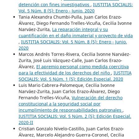
detención con fines investigativos
,
IUSTITIA SOCIALIS:
Vol. 5 Núm. 8 (5): Enero - Junio. 2020
Tania Alexandra Chumbi-Pulla, Juan Carlos Erazo-
Álvarez, Diego Fernando Trelles-Vicuña, Cecilia Ivonne
Narváez-Zurita,
La reparación integral y su
cuantificación en el daño inmaterial y proyecto de vida
,
IUSTITIA SOCIALIS: Vol. 5 Núm. 8 (5): Enero - Junio.
2020
Marcos Andrés Torres-Rivera, Cecilia Ivonne Narváez-
Zurita, José Luis Vázquez-Calle, Juan Carlos Erazo-
Álvarez,
El apremio personal como medida coercitiva
para la efectividad de los derechos del niño
,
IUSTITIA
SOCIALIS: Vol. 5 Núm. 1 (5): Edición Especial. 2020
Luis Mario Cabrera-Palomeque, Cecilia Ivonne
Narváez-Zurita, Juan Carlos Erazo-Álvarez, Diego
Fernando Trelles-Vicuña,
Vulneración del derecho
constitucional a la seguridad social por
incumplimiento de responsabilidades patronales
,
IUSTITIA SOCIALIS: Vol. 5 Núm. 2 (5): Edición Especial.
2020-II
Cristian Gonzalo Nivelo-Castillo, Juan Carlos Erazo-
Álvarez, Marcelo Alejandro Guerra-Coronel, Cecilia