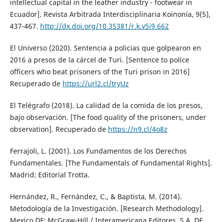
intellectual capital in the leather industry - footwear in
Ecuador]. Revista Arbitrada Interdisciplinaria Koinonía, 9(5),
437-467.
http://dx.doi.org/10.35381/r.k.v5i9.662
El Universo (2020). Sentencia a policias que golpearon en
2016 a presos de la cárcel de Turi. [Sentence to police
officers who beat prisoners of the Turi prison in 2016]
Recuperado de
https://url2.cl/tryUz
El Telégrafo (2018). La calidad de la comida de los presos,
bajo observación. [The food quality of the prisoners, under
observation]. Recuperado de
https://n9.cl/4o8z
Ferrajoli, L. (2001). Los Fundamentos de los Derechos
Fundamentales. [The Fundamentals of Fundamental Rights].
Madrid: Editorial Trotta.
Hernández, R., Fernández, C., & Baptista, M. (2014).
Metodología de la Investigación. [Research Methodology].
Mexico DF: McGraw-Hill / Interamericana Editores, S.A. DE