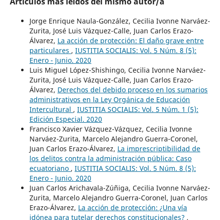
Artículos más leídos del mismo autor/a
Jorge Enrique Naula-González, Cecilia Ivonne Narváez-
Zurita, José Luis Vázquez-Calle, Juan Carlos Erazo-
Álvarez,
La acción de protección: El daño grave entre
particulares
,
IUSTITIA SOCIALIS: Vol. 5 Núm. 8 (5):
Enero - Junio. 2020
Luis Miguel López-Shishingo, Cecilia Ivonne Narváez-
Zurita, José Luis Vázquez-Calle, Juan Carlos Erazo-
Álvarez,
Derechos del debido proceso en los sumarios
administrativos en la Ley Orgánica de Educación
Intercultural
,
IUSTITIA SOCIALIS: Vol. 5 Núm. 1 (5):
Edición Especial. 2020
Francisco Xavier Vázquez-Vázquez, Cecilia Ivonne
Narváez-Zurita, Marcelo Alejandro Guerra-Coronel,
Juan Carlos Erazo-Álvarez,
La imprescriptibilidad de
los delitos contra la administración pública: Caso
ecuatoriano
,
IUSTITIA SOCIALIS: Vol. 5 Núm. 8 (5):
Enero - Junio. 2020
Juan Carlos Arichavala-Zúñiga, Cecilia Ivonne Narváez-
Zurita, Marcelo Alejandro Guerra-Coronel, Juan Carlos
Erazo-Álvarez,
La acción de protección: ¿Una vía
idónea para tutelar derechos constitucionales?
,