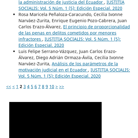
la administración de justicia del Ecuador
,
IUSTITIA
SOCIALIS: Vol. 5 Núm. 1 (5): Edición Especial. 2020
Rosa Maricela Peñaloza-Caracundo, Cecilia Ivonne
Narváez-Zurita, Enrique Eugenio Pozo-Cabrera, Juan
Carlos Erazo-Álvarez,
El principio de proporcionalidad
de las penas en delitos cometidos por menores
infractores
,
IUSTITIA SOCIALIS: Vol. 5 Núm. 1 (5):
Edición Especial. 2020
Luis Felipe Serrano-Vázquez, Juan Carlos Erazo-
Álvarez, Diego Adrián Ormaza-Ávila, Cecilia Ivonne
Narváez-Zurita,
Análisis de los parámetros de la
motivación judicial en el Ecuador
,
IUSTITIA SOCIALIS:
Vol. 5 Núm. 1 (5): Edición Especial. 2020
<<
<
1
2
3
4
5
6
7
8
9
10
>
>>