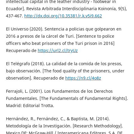
intellectual capital in the leather industry - footwear in
Ecuador]. Revista Arbitrada Interdisciplinaria Koinonía, 9(5),
437-467.
http://dx.doi.org/10.35381/r.k.v5i9.662
El Universo (2020). Sentencia a policias que golpearon en
2016 a presos de la cárcel de Turi. [Sentence to police
officers who beat prisoners of the Turi prison in 2016]
Recuperado de
https://url2.cl/tryUz
El Telégrafo (2018). La calidad de la comida de los presos,
bajo observación. [The food quality of the prisoners, under
observation]. Recuperado de
https://n9.cl/4o8z
Ferrajoli, L. (2001). Los Fundamentos de los Derechos
Fundamentales. [The Fundamentals of Fundamental Rights].
Madrid: Editorial Trotta.
Hernández, R., Fernández, C., & Baptista, M. (2014).
Metodología de la Investigación. [Research Methodology].
Mexico DF: McGraw-Hill / Interamericana Editores, S.A. DE