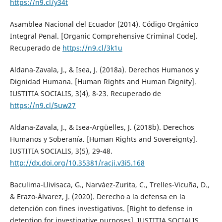
https://n9.cl/y34t
Asamblea Nacional del Ecuador (2014). Código Orgánico
Integral Penal. [Organic Comprehensive Criminal Code].
Recuperado de
https://n9.cl/3k1u
Aldana-Zavala, J., & Isea, J. (2018a). Derechos Humanos y
Dignidad Humana. [Human Rights and Human Dignity].
IUSTITIA SOCIALIS, 3(4), 8-23. Recuperado de
https://n9.cl/5uw27
Aldana-Zavala, J., & Isea-Argüelles, J. (2018b). Derechos
Humanos y Soberanía. [Human Rights and Sovereignty].
IUSTITIA SOCIALIS, 3(5), 29-48.
http://dx.doi.org/10.35381/racji.v3i5.168
Baculima-Llivisaca, G., Narváez-Zurita, C., Trelles-Vicuña, D.,
& Erazo-Álvarez, J. (2020). Derecho a la defensa en la
detención con fines investigativos. [Right to defense in
detention for investigative purposes]. IUSTITIA SOCIALIS,