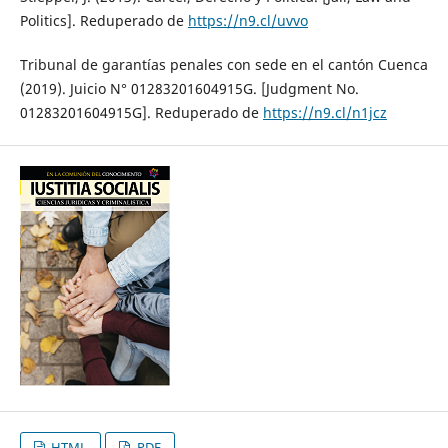
Politics]. Reduperado de
https://n9.cl/uvvo
Tribunal de garantías penales con sede en el cantón Cuenca
(2019). Juicio N° 01283201604915G. [Judgment No.
01283201604915G]. Reduperado de
https://n9.cl/n1jcz
HTML
PDF