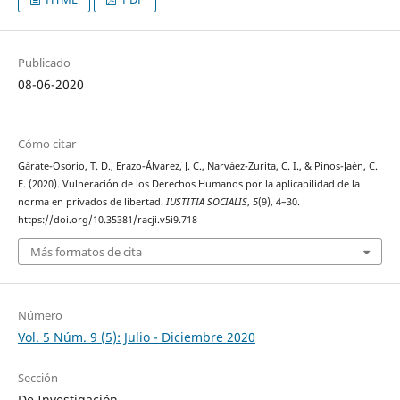
Publicado
08-06-2020
Cómo citar
Gárate-Osorio, T. D., Erazo-Álvarez, J. C., Narváez-Zurita, C. I., & Pinos-Jaén, C.
E. (2020). Vulneración de los Derechos Humanos por la aplicabilidad de la
norma en privados de libertad.
IUSTITIA SOCIALIS
,
5
(9), 4–30.
https://doi.org/10.35381/racji.v5i9.718
Más formatos de cita
Número
Vol. 5 Núm. 9 (5): Julio - Diciembre 2020
Sección
De Investigación