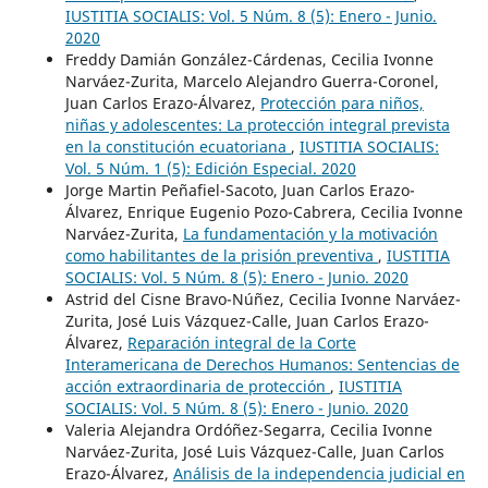
IUSTITIA SOCIALIS: Vol. 5 Núm. 8 (5): Enero - Junio.
2020
Freddy Damián González-Cárdenas, Cecilia Ivonne
Narváez-Zurita, Marcelo Alejandro Guerra-Coronel,
Juan Carlos Erazo-Álvarez,
Protección para niños,
niñas y adolescentes: La protección integral prevista
en la constitución ecuatoriana
,
IUSTITIA SOCIALIS:
Vol. 5 Núm. 1 (5): Edición Especial. 2020
Jorge Martin Peñafiel-Sacoto, Juan Carlos Erazo-
Álvarez, Enrique Eugenio Pozo-Cabrera, Cecilia Ivonne
Narváez-Zurita,
La fundamentación y la motivación
como habilitantes de la prisión preventiva
,
IUSTITIA
SOCIALIS: Vol. 5 Núm. 8 (5): Enero - Junio. 2020
Astrid del Cisne Bravo-Núñez, Cecilia Ivonne Narváez-
Zurita, José Luis Vázquez-Calle, Juan Carlos Erazo-
Álvarez,
Reparación integral de la Corte
Interamericana de Derechos Humanos: Sentencias de
acción extraordinaria de protección
,
IUSTITIA
SOCIALIS: Vol. 5 Núm. 8 (5): Enero - Junio. 2020
Valeria Alejandra Ordóñez-Segarra, Cecilia Ivonne
Narváez-Zurita, José Luis Vázquez-Calle, Juan Carlos
Erazo-Álvarez,
Análisis de la independencia judicial en