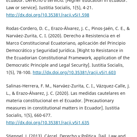
Ecuador: Derecho o servicio. [Higher Education in Ecuador:
Law or service]. Iustitia Socialis, 1(5), 4-21.
http://dx.doi.org/10.35381/racji.v5i1.598
Rodas-Cordero, D. C., Erazo-Álvarez, J. C., Pinos-Jaén, C. E., &
Narváez-Zurita, C. I. (2020). Derecho a Resistencia en el
Marco Constitucional Ecuatoriano, aplicación del Principio
Democrático y Seguridad Jurídica. [Right to Resistance in
the Ecuadorian Constitutional Framework, application of the
Democratic Principle and Legal Security]. Iustitia Socialis,
1(5), 78-100.
http://dx.doi.org/10.35381/racji.v5i1.603
Salinas-Herrera, F. M., Narváez-Zurita, C. I., Vázquez-Calle, J.
L., & Erazo-Álvarez, J. C. (2020). Las medidas cautelares en
materia constitucional en el Ecuador. [Precautionary
measures in constitutional matters in Ecuador]. Iustitia
Socialis, 1(5), 660-677.
http://dx.doi.org/10.35381/racji.v5i1.635
Stieppel, J. (2013). Cárcel, Derecho y Polìtica. [Jail, Law and