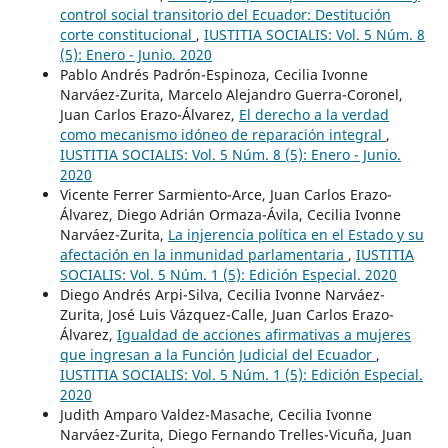
control social transitorio del Ecuador: Destitución
corte constitucional
,
IUSTITIA SOCIALIS: Vol. 5 Núm. 8
(5): Enero - Junio. 2020
Pablo Andrés Padrón-Espinoza, Cecilia Ivonne
Narváez-Zurita, Marcelo Alejandro Guerra-Coronel,
Juan Carlos Erazo-Álvarez,
El derecho a la verdad
como mecanismo idóneo de reparación integral
,
IUSTITIA SOCIALIS: Vol. 5 Núm. 8 (5): Enero - Junio.
2020
Vicente Ferrer Sarmiento-Arce, Juan Carlos Erazo-
Álvarez, Diego Adrián Ormaza-Ávila, Cecilia Ivonne
Narváez-Zurita,
La injerencia política en el Estado y su
afectación en la inmunidad parlamentaria
,
IUSTITIA
SOCIALIS: Vol. 5 Núm. 1 (5): Edición Especial. 2020
Diego Andrés Arpi-Silva, Cecilia Ivonne Narváez-
Zurita, José Luis Vázquez-Calle, Juan Carlos Erazo-
Álvarez,
Igualdad de acciones afirmativas a mujeres
que ingresan a la Función Judicial del Ecuador
,
IUSTITIA SOCIALIS: Vol. 5 Núm. 1 (5): Edición Especial.
2020
Judith Amparo Valdez-Masache, Cecilia Ivonne
Narváez-Zurita, Diego Fernando Trelles-Vicuña, Juan