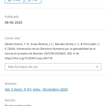
Publicado
08-06-2020
Cómo citar
Gárate-Osorio, T. D., Erazo-Álvarez, J. C., Narváez-Zurita, C. I., & Pinos-Jaén, C.
E. (2020). Vulneración de los Derechos Humanos por la aplicabilidad de la
norma en privados de libertad.
IUSTITIA SOCIALIS
,
5
(9), 4–30.
https://doi.org/10.35381/racji.v5i9.718
Más formatos de cita
Número
Vol. 5 Núm. 9 (5): Julio - Diciembre 2020
Sección
De Investigación