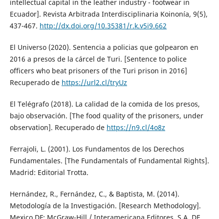
intellectual capital in the leather industry - footwear in
Ecuador]. Revista Arbitrada Interdisciplinaria Koinonía, 9(5),
437-467.
http://dx.doi.org/10.35381/r.k.v5i9.662
El Universo (2020). Sentencia a policias que golpearon en
2016 a presos de la cárcel de Turi. [Sentence to police
officers who beat prisoners of the Turi prison in 2016]
Recuperado de
https://url2.cl/tryUz
El Telégrafo (2018). La calidad de la comida de los presos,
bajo observación. [The food quality of the prisoners, under
observation]. Recuperado de
https://n9.cl/4o8z
Ferrajoli, L. (2001). Los Fundamentos de los Derechos
Fundamentales. [The Fundamentals of Fundamental Rights].
Madrid: Editorial Trotta.
Hernández, R., Fernández, C., & Baptista, M. (2014).
Metodología de la Investigación. [Research Methodology].
Mexico DF: McGraw-Hill / Interamericana Editores, S.A. DE