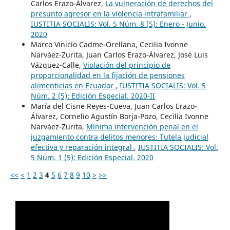
Carlos Erazo-Álvarez,
La vulneración de derechos del
presunto agresor en la violencia intrafamiliar
,
IUSTITIA SOCIALIS: Vol. 5 Núm. 8 (5): Enero - Junio.
2020
Marco Vinicio Cadme-Orellana, Cecilia Ivonne
Narváez-Zurita, Juan Carlos Erazo-Álvarez, José Luis
Vázquez-Calle,
Violación del principio de
proporcionalidad en la fijación de pensiones
alimenticias en Ecuador
,
IUSTITIA SOCIALIS: Vol. 5
Núm. 2 (5): Edición Especial. 2020-II
María del Cisne Reyes-Cueva, Juan Carlos Erazo-
Álvarez, Cornelio Agustín Borja-Pozo, Cecilia Ivonne
Narváez-Zurita,
Mínima intervención penal en el
juzgamiento contra delitos menores: Tutela judicial
efectiva y reparación integral
,
IUSTITIA SOCIALIS: Vol.
5 Núm. 1 (5): Edición Especial. 2020
<<
<
1
2
3
4
5
6
7
8
9
10
>
>>