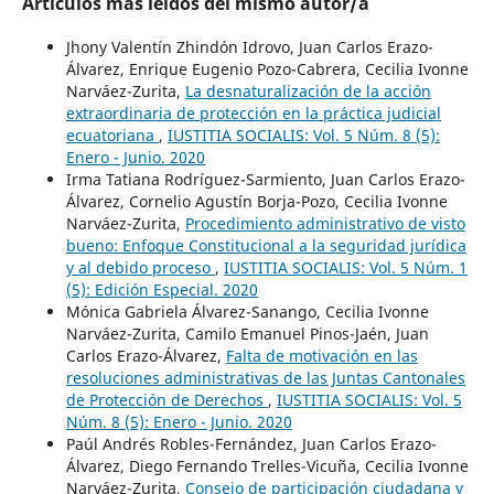
Artículos más leídos del mismo autor/a
Jhony Valentín Zhindón Idrovo, Juan Carlos Erazo-
Álvarez, Enrique Eugenio Pozo-Cabrera, Cecilia Ivonne
Narváez-Zurita,
La desnaturalización de la acción
extraordinaria de protección en la práctica judicial
ecuatoriana
,
IUSTITIA SOCIALIS: Vol. 5 Núm. 8 (5):
Enero - Junio. 2020
Irma Tatiana Rodríguez-Sarmiento, Juan Carlos Erazo-
Álvarez, Cornelio Agustín Borja-Pozo, Cecilia Ivonne
Narváez-Zurita,
Procedimiento administrativo de visto
bueno: Enfoque Constitucional a la seguridad jurídica
y al debido proceso
,
IUSTITIA SOCIALIS: Vol. 5 Núm. 1
(5): Edición Especial. 2020
Mónica Gabriela Álvarez-Sanango, Cecilia Ivonne
Narváez-Zurita, Camilo Emanuel Pinos-Jaén, Juan
Carlos Erazo-Álvarez,
Falta de motivación en las
resoluciones administrativas de las Juntas Cantonales
de Protección de Derechos
,
IUSTITIA SOCIALIS: Vol. 5
Núm. 8 (5): Enero - Junio. 2020
Paúl Andrés Robles-Fernández, Juan Carlos Erazo-
Álvarez, Diego Fernando Trelles-Vicuña, Cecilia Ivonne
Narváez-Zurita,
Consejo de participación ciudadana y