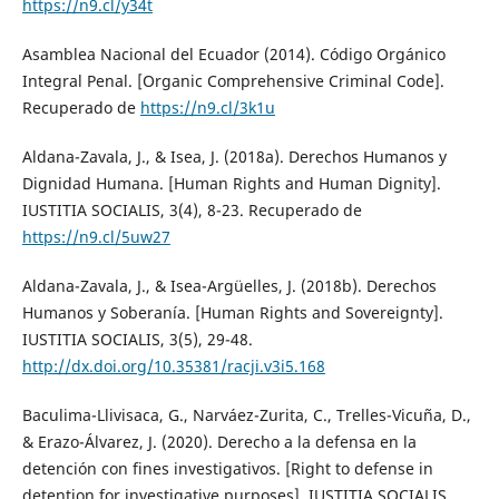
https://n9.cl/y34t
Asamblea Nacional del Ecuador (2014). Código Orgánico
Integral Penal. [Organic Comprehensive Criminal Code].
Recuperado de
https://n9.cl/3k1u
Aldana-Zavala, J., & Isea, J. (2018a). Derechos Humanos y
Dignidad Humana. [Human Rights and Human Dignity].
IUSTITIA SOCIALIS, 3(4), 8-23. Recuperado de
https://n9.cl/5uw27
Aldana-Zavala, J., & Isea-Argüelles, J. (2018b). Derechos
Humanos y Soberanía. [Human Rights and Sovereignty].
IUSTITIA SOCIALIS, 3(5), 29-48.
http://dx.doi.org/10.35381/racji.v3i5.168
Baculima-Llivisaca, G., Narváez-Zurita, C., Trelles-Vicuña, D.,
& Erazo-Álvarez, J. (2020). Derecho a la defensa en la
detención con fines investigativos. [Right to defense in
detention for investigative purposes]. IUSTITIA SOCIALIS,