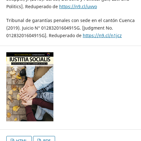
Politics]. Reduperado de
https://n9.cl/uvvo
Tribunal de garantías penales con sede en el cantón Cuenca
(2019). Juicio N° 01283201604915G. [Judgment No.
01283201604915G]. Reduperado de
https://n9.cl/n1jcz
HTML
PDF