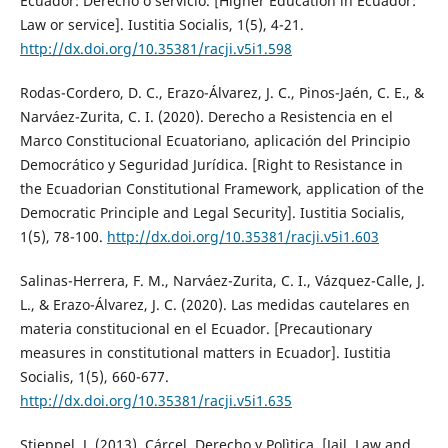
Ecuador: Derecho o servicio. [Higher Education in Ecuador:
Law or service]. Iustitia Socialis, 1(5), 4-21.
http://dx.doi.org/10.35381/racji.v5i1.598
Rodas-Cordero, D. C., Erazo-Álvarez, J. C., Pinos-Jaén, C. E., &
Narváez-Zurita, C. I. (2020). Derecho a Resistencia en el
Marco Constitucional Ecuatoriano, aplicación del Principio
Democrático y Seguridad Jurídica. [Right to Resistance in
the Ecuadorian Constitutional Framework, application of the
Democratic Principle and Legal Security]. Iustitia Socialis,
1(5), 78-100.
http://dx.doi.org/10.35381/racji.v5i1.603
Salinas-Herrera, F. M., Narváez-Zurita, C. I., Vázquez-Calle, J.
L., & Erazo-Álvarez, J. C. (2020). Las medidas cautelares en
materia constitucional en el Ecuador. [Precautionary
measures in constitutional matters in Ecuador]. Iustitia
Socialis, 1(5), 660-677.
http://dx.doi.org/10.35381/racji.v5i1.635
Stieppel, J. (2013). Cárcel, Derecho y Polìtica. [Jail, Law and