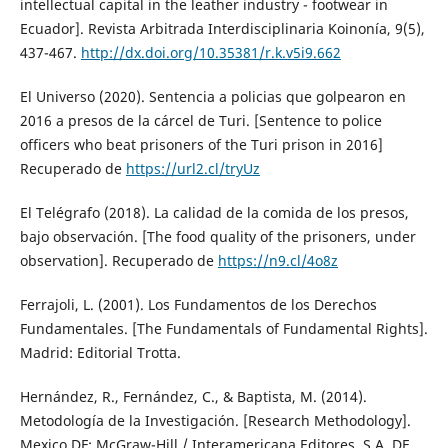
intellectual capital in the leather industry - footwear in
Ecuador]. Revista Arbitrada Interdisciplinaria Koinonía, 9(5),
437-467.
http://dx.doi.org/10.35381/r.k.v5i9.662
El Universo (2020). Sentencia a policias que golpearon en
2016 a presos de la cárcel de Turi. [Sentence to police
officers who beat prisoners of the Turi prison in 2016]
Recuperado de
https://url2.cl/tryUz
El Telégrafo (2018). La calidad de la comida de los presos,
bajo observación. [The food quality of the prisoners, under
observation]. Recuperado de
https://n9.cl/4o8z
Ferrajoli, L. (2001). Los Fundamentos de los Derechos
Fundamentales. [The Fundamentals of Fundamental Rights].
Madrid: Editorial Trotta.
Hernández, R., Fernández, C., & Baptista, M. (2014).
Metodología de la Investigación. [Research Methodology].
Mexico DF: McGraw-Hill / Interamericana Editores, S.A. DE