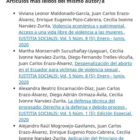
Artículos más leídos del mismo autor/a
Viviana Leonor Maldonado-García, Juan Carlos Erazo-
Álvarez, Enrique Eugenio Pozo-Cabrera, Cecilia Ivonne
Narváez-Zurita,
Violencia económica y patrimonial.
Acceso a una vida libre de violencia a las mujeres
,
IUSTITIA SOCIALIS: Vol. 5 Núm. 8 (5): Enero - Junio.
2020
Martha Monserrath Sucuzhañay-Uyaguari, Cecilia
Ivonne Narváez-Zurita, Diego Fernando Trelles-Vicuña,
Juan Carlos Erazo-Álvarez,
Despenalización del aborto
en el Ecuador para víctimas de violencia sexual
,
IUSTITIA SOCIALIS: Vol. 5 Núm. 8 (5): Enero - Junio.
2020
Alexandra Beatriz Encarnación-Díaz, Juan Carlos
Erazo-Álvarez, Diego Adrián Ormaza-Ávila, Cecilia
Ivonne Narváez-Zurita,
La defensa técnica del
procesado: Derecho a la defensa y debido proceso
,
IUSTITIA SOCIALIS: Vol. 5 Núm. 1 (5): Edición Especial.
2020
Alejandro Raúl Mogrovejo-Gavilanes, Juan Carlos
Erazo-Álvarez, Enrique Eugenio Pozo-Cabrera, Cecilia
Ivonne Narváez-Zurita,
Aplicación del Principio de