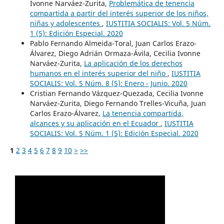
Ivonne Narváez-Zurita,
Problemática de tenencia
compartida a partir del interés superior de los niños,
niñas y adolescentes
,
IUSTITIA SOCIALIS: Vol. 5 Núm.
1 (5): Edición Especial. 2020
Pablo Fernando Almeida-Toral, Juan Carlos Erazo-
Álvarez, Diego Adrián Ormaza-Ávila, Cecilia Ivonne
Narváez-Zurita,
La aplicación de los derechos
humanos en el interés superior del niño
,
IUSTITIA
SOCIALIS: Vol. 5 Núm. 8 (5): Enero - Junio. 2020
Cristian Fernando Vázquez-Quezada, Cecilia Ivonne
Narváez-Zurita, Diego Fernando Trelles-Vicuña, Juan
Carlos Erazo-Álvarez,
La tenencia compartida,
alcances y su aplicación en el Ecuador
,
IUSTITIA
SOCIALIS: Vol. 5 Núm. 1 (5): Edición Especial. 2020
1
2
3
4
5
6
7
8
9
10
>
>>