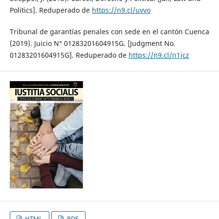
Politics]. Reduperado de
https://n9.cl/uvvo
Tribunal de garantías penales con sede en el cantón Cuenca
(2019). Juicio N° 01283201604915G. [Judgment No.
01283201604915G]. Reduperado de
https://n9.cl/n1jcz
HTML
PDF