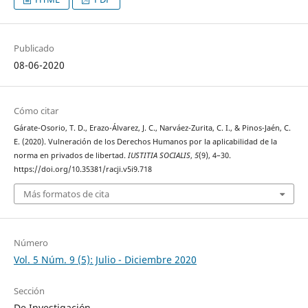
Publicado
08-06-2020
Cómo citar
Gárate-Osorio, T. D., Erazo-Álvarez, J. C., Narváez-Zurita, C. I., & Pinos-Jaén, C.
E. (2020). Vulneración de los Derechos Humanos por la aplicabilidad de la
norma en privados de libertad.
IUSTITIA SOCIALIS
,
5
(9), 4–30.
https://doi.org/10.35381/racji.v5i9.718
Más formatos de cita
Número
Vol. 5 Núm. 9 (5): Julio - Diciembre 2020
Sección
De Investigación