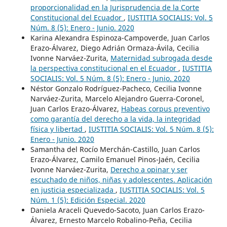
proporcionalidad en la Jurisprudencia de la Corte
Constitucional del Ecuador
,
IUSTITIA SOCIALIS: Vol. 5
Núm. 8 (5): Enero - Junio. 2020
Karina Alexandra Espinoza-Campoverde, Juan Carlos
Erazo-Álvarez, Diego Adrián Ormaza-Ávila, Cecilia
Ivonne Narváez-Zurita,
Maternidad subrogada desde
la perspectiva constitucional en el Ecuador
,
IUSTITIA
SOCIALIS: Vol. 5 Núm. 8 (5): Enero - Junio. 2020
Néstor Gonzalo Rodríguez-Pacheco, Cecilia Ivonne
Narváez-Zurita, Marcelo Alejandro Guerra-Coronel,
Juan Carlos Erazo-Álvarez,
Habeas corpus preventivo
como garantía del derecho a la vida, la integridad
física y libertad
,
IUSTITIA SOCIALIS: Vol. 5 Núm. 8 (5):
Enero - Junio. 2020
Samantha del Rocío Merchán-Castillo, Juan Carlos
Erazo-Álvarez, Camilo Emanuel Pinos-Jaén, Cecilia
Ivonne Narváez-Zurita,
Derecho a opinar y ser
escuchado de niños, niñas y adolescentes. Aplicación
en justicia especializada
,
IUSTITIA SOCIALIS: Vol. 5
Núm. 1 (5): Edición Especial. 2020
Daniela Araceli Quevedo-Sacoto, Juan Carlos Erazo-
Álvarez, Ernesto Marcelo Robalino-Peña, Cecilia