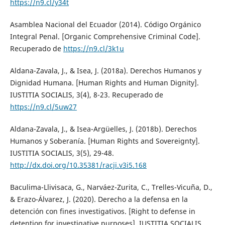
https://n9.cl/y34t
Asamblea Nacional del Ecuador (2014). Código Orgánico
Integral Penal. [Organic Comprehensive Criminal Code].
Recuperado de
https://n9.cl/3k1u
Aldana-Zavala, J., & Isea, J. (2018a). Derechos Humanos y
Dignidad Humana. [Human Rights and Human Dignity].
IUSTITIA SOCIALIS, 3(4), 8-23. Recuperado de
https://n9.cl/5uw27
Aldana-Zavala, J., & Isea-Argüelles, J. (2018b). Derechos
Humanos y Soberanía. [Human Rights and Sovereignty].
IUSTITIA SOCIALIS, 3(5), 29-48.
http://dx.doi.org/10.35381/racji.v3i5.168
Baculima-Llivisaca, G., Narváez-Zurita, C., Trelles-Vicuña, D.,
& Erazo-Álvarez, J. (2020). Derecho a la defensa en la
detención con fines investigativos. [Right to defense in
detention for investigative purposes]. IUSTITIA SOCIALIS,