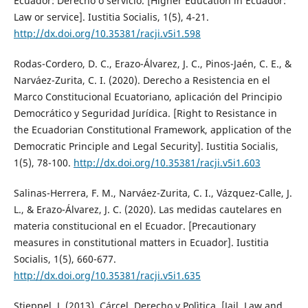
Ecuador: Derecho o servicio. [Higher Education in Ecuador:
Law or service]. Iustitia Socialis, 1(5), 4-21.
http://dx.doi.org/10.35381/racji.v5i1.598
Rodas-Cordero, D. C., Erazo-Álvarez, J. C., Pinos-Jaén, C. E., &
Narváez-Zurita, C. I. (2020). Derecho a Resistencia en el
Marco Constitucional Ecuatoriano, aplicación del Principio
Democrático y Seguridad Jurídica. [Right to Resistance in
the Ecuadorian Constitutional Framework, application of the
Democratic Principle and Legal Security]. Iustitia Socialis,
1(5), 78-100.
http://dx.doi.org/10.35381/racji.v5i1.603
Salinas-Herrera, F. M., Narváez-Zurita, C. I., Vázquez-Calle, J.
L., & Erazo-Álvarez, J. C. (2020). Las medidas cautelares en
materia constitucional en el Ecuador. [Precautionary
measures in constitutional matters in Ecuador]. Iustitia
Socialis, 1(5), 660-677.
http://dx.doi.org/10.35381/racji.v5i1.635
Stieppel, J. (2013). Cárcel, Derecho y Polìtica. [Jail, Law and