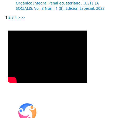
Orgánico Integral Penal ecuatoriano
,
IUSTITIA
SOCIALIS: Vol. 8 Núm. 1 (8): Edición Especial. 2023
1
2
3
4
>
>>