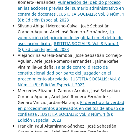
Romero-Fernández,
Vulneración del debido proceso
en las acciones previas del sumario administrativo en
contra de docentes
,
IUSTITIA SOCIALIS: Vol. 8 Núm. 1
(8): Edición Especial. 2023
Silvana Abigail Morocho-Calva , José Sebastián
Cornejo-Aguiar, Ariel José Romero-Fernández,
La
vulneración del principio de legalidad en el delito de
asociación ilícita
,
IUSTITIA SOCIALIS: Vol. 8 Núm. 1
(8): Edición Especial. 2023
Alejandrina Varela-Gamboa , José Sebastián Cornejo-
Aguiar , Ariel José Romero-Fernández , Jaime Rafael
Vintimilla-Saldaña,
Falta de control directo de
constitucionalidad por parte del juzgador en el
procedimiento abreviado
,
IUSTITIA SOCIALIS: Vol. 8
Núm. 1 (8): Edición Especial. 2023
Mercedes Elizabeth Zamora-Arroba , José Sebastián
Cornejo-Aguiar , Ariel José Romero-Fernández ,
Genaro Vinicio Jordán-Naranjo,
El derecho a la verdad
en procedimientos abreviados en delitos de abuso de
confianza
,
IUSTITIA SOCIALIS: Vol. 8 Núm. 1 (8):
Edición Especial. 2023
Franklin Paúl Altamirano-Sánchez , José Sebastián
Cornejo-Aguiar , Ariel José Romero-Fernández ,