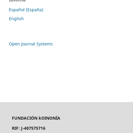
Español (España)
English
Open Journal Systems
FUNDACIÓN kOINONÍA
RIF: J-407575716