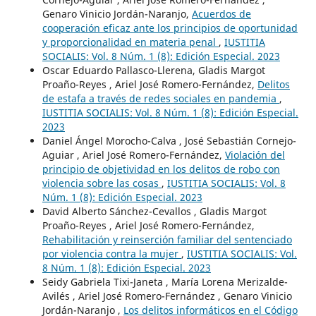
Genaro Vinicio Jordán-Naranjo,
Acuerdos de
cooperación eficaz ante los principios de oportunidad
y proporcionalidad en materia penal
,
IUSTITIA
SOCIALIS: Vol. 8 Núm. 1 (8): Edición Especial. 2023
Oscar Eduardo Pallasco-Llerena, Gladis Margot
Proaño-Reyes , Ariel José Romero-Fernández,
Delitos
de estafa a través de redes sociales en pandemia
,
IUSTITIA SOCIALIS: Vol. 8 Núm. 1 (8): Edición Especial.
2023
Daniel Ángel Morocho-Calva , José Sebastián Cornejo-
Aguiar , Ariel José Romero-Fernández,
Violación del
principio de objetividad en los delitos de robo con
violencia sobre las cosas
,
IUSTITIA SOCIALIS: Vol. 8
Núm. 1 (8): Edición Especial. 2023
David Alberto Sánchez-Cevallos , Gladis Margot
Proaño-Reyes , Ariel José Romero-Fernández,
Rehabilitación y reinserción familiar del sentenciado
por violencia contra la mujer
,
IUSTITIA SOCIALIS: Vol.
8 Núm. 1 (8): Edición Especial. 2023
Seidy Gabriela Tixi-Janeta , María Lorena Merizalde-
Avilés , Ariel José Romero-Fernández , Genaro Vinicio
Jordán-Naranjo ,
Los delitos informáticos en el Código