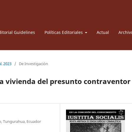
itorial Guidelines
Políticas Editoriales
Actual
Archiv
l. 2023
/
De Investigación
la vivienda del presunto contraventor
o, Tungurahua, Ecuador