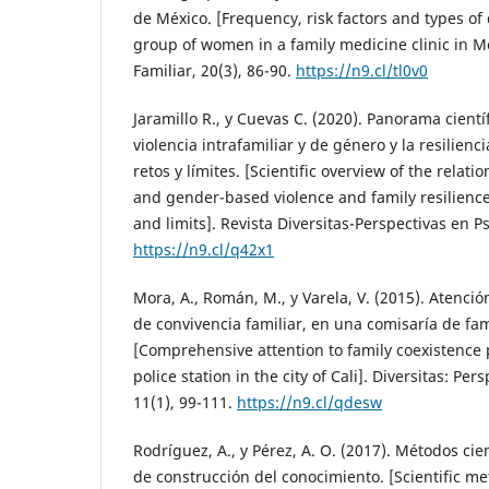
de México. [Frequency, risk factors and types of
group of women in a family medicine clinic in Me
Familiar, 20(3), 86-90.
https://n9.cl/tl0v0
Jaramillo R., y Cuevas C. (2020). Panorama científ
violencia intrafamiliar y de género y la resilienci
retos y límites. [Scientific overview of the rela
and gender-based violence and family resilience:
and limits]. Revista Diversitas-Perspectivas en Ps
https://n9.cl/q42x1
Mora, A., Román, M., y Varela, V. (2015). Atenció
de convivencia familiar, en una comisaría de fami
[Comprehensive attention to family coexistence 
police station in the city of Cali]. Diversitas: Per
11(1), 99-111.
https://n9.cl/qdesw
Rodríguez, A., y Pérez, A. O. (2017). Métodos cie
de construcción del conocimiento. [Scientific m