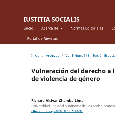
IUSTITIA SOCIALIS
Inicio
Acerca de
Normas Editoriales
Ed
Portal de Revistas
Inicio
/
Archivos
/
Vol. 8 Núm. 1 (8): Edición Especia
Vulneración del derecho a 
de violencia de género
Richard Alcívar Chamba-Lima
Universidad Regional Autónoma de Los Andes, Ambat
https://orcid.org/0000-0001-8209-6306