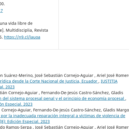
00.
47
una vida libre de
e]. Multidisciplia, Revista
35.
https://n9.cl/lauoa
ón Suárez-Merino, José Sebastián Cornejo-Aguiar , Ariel José Romer
rídica desde la Corte Nacional de Justicia, Ecuador
,
IUSTITIA
al. 2023
stián Cornejo-Aguiar , Fernando-De-Jesús Castro-Sánchez, Gladis
n del sistema procesal penal y el principio de economía procesal
,
ón Especial. 2023
án Cornejo-Aguiar, Fernando-De-Jesús Castro-Sánchez, Gladis Margo
por la inadecuada reparación integral a víctimas de violencia de
(8): Edición Especial. 2023
o Ramos-Serpa , José Sebastián Cornejo-Aguiar , Ariel José Romer