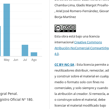
Chamba-Lima, Gladis Margot Proaño
, Ariel José Romero-Fernández, Giova
Borja-Martínez
Esta obra está bajo una licencia
internacional
Creative Commons
Atribución-NoComercial-CompartirIg
4.0
.
CC BY-NC-SA
: Esta licencia permite a
reutilizadores distribuir, remezclar, a
y construir sobre el material en cualq
medio o formato solo con fines no
comerciales, y solo siempre y cuando 
gral Penal.
la atribución al creador. Si remezcla, 
stro Oficial Nº 180.
o construye sobre el material, debe
licenciar el material modificado bajo