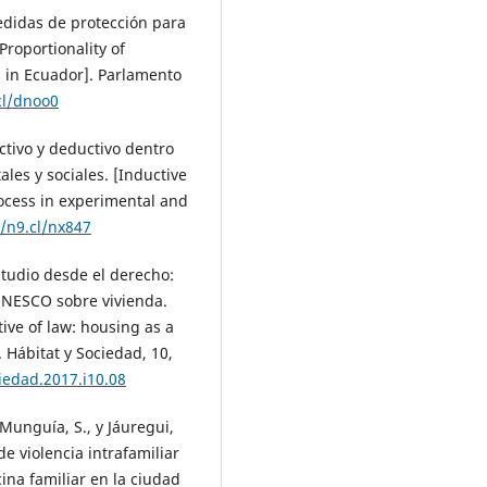
edidas de protección para
Proportionality of
s in Ecuador]. Parlamento
cl/dnoo0
ctivo y deductivo dentro
les y sociales. [Inductive
ocess in experimental and
//n9.cl/nx847
studio desde el derecho:
UNESCO sobre vivienda.
ive of law: housing as a
Hábitat y Sociedad, 10,
iedad.2017.i10.08
, Munguía, S., y Jáuregui,
de violencia intrafamiliar
na familiar en la ciudad