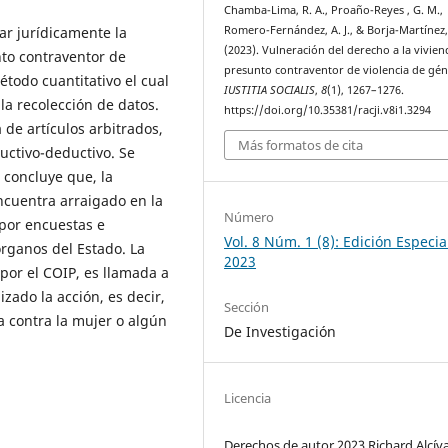
Chamba-Lima, R. A., Proaño-Reyes , G. M.,
zar jurídicamente la
Romero-Fernández, A. J., & Borja-Martínez,
(2023). Vulneración del derecho a la vivien
nto contraventor de
presunto contraventor de violencia de gén
étodo cuantitativo el cual
IUSTITIA SOCIALIS
,
8
(1), 1267–1276.
la recolección de datos.
https://doi.org/10.35381/racji.v8i1.3294
 de artículos arbitrados,
Más formatos de cita
uctivo-deductivo. Se
 concluye que, la
ncuentra arraigado en la
Número
 por encuestas e
Vol. 8 Núm. 1 (8): Edición Especia
rganos del Estado. La
2023
por el COIP, es llamada a
izado la acción, es decir,
Sección
a contra la mujer o algún
De Investigación
Licencia
Derechos de autor 2023 Richard Alcív