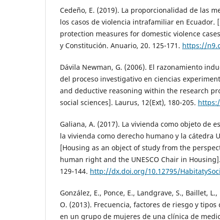
Cedeño, E. (2019). La proporcionalidad de las m
los casos de violencia intrafamiliar en Ecuador. [
protection measures for domestic violence case
y Constitución. Anuario, 20. 125-171.
https://n9.
Dávila Newman, G. (2006). El razonamiento indu
del proceso investigativo en ciencias experimenta
and deductive reasoning within the research pr
social sciences]. Laurus, 12(Ext), 180-205.
https:
Galiana, A. (2017). La vivienda como objeto de e
la vivienda como derecho humano y la cátedra 
[Housing as an object of study from the perspect
human right and the UNESCO Chair in Housing]. 
129-144.
http://dx.doi.org/10.12795/HabitatySoc
González, E., Ponce, E., Landgrave, S., Baillet, L.
O. (2013). Frecuencia, factores de riesgo y tipos 
en un grupo de mujeres de una clínica de medici