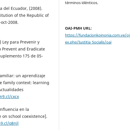
términos idénticos.
a del Ecuador, (2008).
itution of the Republic of
-oct-2008.
OAI-PMH URL:
https://fundacionkoinonia.com.ve/oj
 Ley para Prevenir y
ex.php/Iustitia_Socialis/oai
to Prevent and Eradicate
 Suplemento 175 de 05-
familiar: un aprendizaje
e family context: learning
 Actualidades
n9.cl/cxcx
 influencia en la
e on school coexistence].
9.cl/o8njl