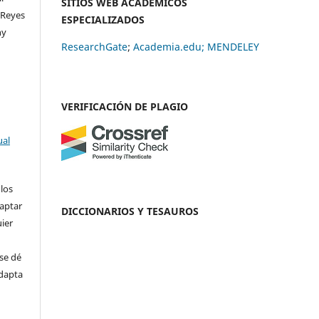
SITIOS WEB ACADÉMICOS
-Reyes
ESPECIALIZADOS
ny
ResearchGate
;
Academia.edu;
MENDELEY
VERIFICACIÓN DE PLAGIO
ual
 los
daptar
DICCIONARIOS Y TESAUROS
uier
se dé
adapta