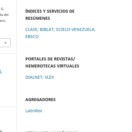
 G.
ÍNDICES Y SERVICIOS DE
da del
RESÚMENES
ero.
CLASE
;
BIBLAT
;
SCIELO-VENEZUELA;
EBSCO
PORTALES DE REVISTAS/
HEMEROTECAS VIRTUALES
l.
DIALNET
;
VLEX
AGREGADORES
LatinRev
ar