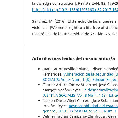
knowledge construction]. Revista EAN, 82, 179-2
https://doi.org/10.21158/01208160.n82.2017.16
Sánchez, M. (2016). El derecho de las mujeres a 
violencia. [Women's right to a life free of violenc
Electrónica de la Universidad de Acatlán, 25, 6-
Artículos más leídos del mismo autor/a
Juan Carlos Rosillo-Solano, Edison Napole
Fernández,
Vulneración de la seguridad ju
SOCIALIS: Vol. 8 Núm. 1 (8): Edición Especi
Olguer Arturo Cortez-Villarroel, José Seba
Margot Proaño-Reyes,
La desnaturalizació
IUSTITIA SOCIALIS: Vol. 8 Núm. 1 (8): Edici
Nelson Darío Viteri-Carrera, José Sebasti
Proaño-Reyes,
Responsabilidad del estado 
género
,
IUSTITIA SOCIALIS: Vol. 8 Núm. 1 
Wilmer Fabian Campaña-Chiriboga , Gerard