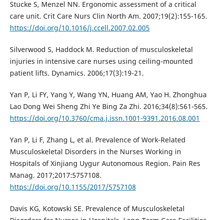
Stucke S, Menzel NN. Ergonomic assessment of a critical
care unit. Crit Care Nurs Clin North Am. 2007;19(2):155-165.
https://doi.org/10.1016/j.ccell.2007.02.005
Silverwood S, Haddock M. Reduction of musculoskeletal
injuries in intensive care nurses using ceiling-mounted
patient lifts. Dynamics. 2006;17(3):19-21.
Yan P, Li FY, Yang Y, Wang YN, Huang AM, Yao H. Zhonghua
Lao Dong Wei Sheng Zhi Ye Bing Za Zhi. 2016;34(8):561-565.
https://doi.org/10.3760/cma.j.issn.1001-9391.2016.08.001
Yan P, Li F, Zhang L, et al. Prevalence of Work-Related
Musculoskeletal Disorders in the Nurses Working in
Hospitals of Xinjiang Uygur Autonomous Region. Pain Res
Manag. 2017;2017:5757108.
https://doi.org/10.1155/2017/5757108
Davis KG, Kotowski SE. Prevalence of Musculoskeletal