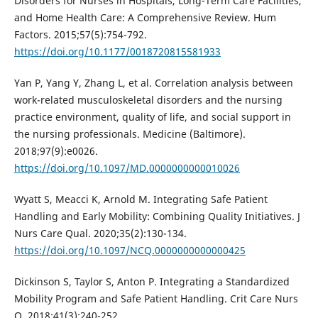
Disorders for Nurses in Hospitals, Long-Term Care Facilities,
and Home Health Care: A Comprehensive Review. Hum
Factors. 2015;57(5):754-792.
https://doi.org/10.1177/0018720815581933
Yan P, Yang Y, Zhang L, et al. Correlation analysis between
work-related musculoskeletal disorders and the nursing
practice environment, quality of life, and social support in
the nursing professionals. Medicine (Baltimore).
2018;97(9):e0026.
https://doi.org/10.1097/MD.0000000000010026
Wyatt S, Meacci K, Arnold M. Integrating Safe Patient
Handling and Early Mobility: Combining Quality Initiatives. J
Nurs Care Qual. 2020;35(2):130-134.
https://doi.org/10.1097/NCQ.0000000000000425
Dickinson S, Taylor S, Anton P. Integrating a Standardized
Mobility Program and Safe Patient Handling. Crit Care Nurs
Q. 2018;41(3):240-252.