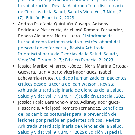
hospitalización
,
Revista Arbitrada Interdisciplinaria
de Ciencias de la Salud. Salud y Vida: Vol. 7 Núm. 2
(7): Edición Especial 2. 2023
Andrea Estefanía Quintuña-Cuyago, Adisnay
Rodríguez-Plascencia, Ariel José Romero-Fernández,
Rebeca Alejandra Neira-Huera,
El síndrome de
burnout como factor asociado al estrés laboral del
personal de enfermería
,
Revista Arbitrada
Interdisciplinaria de Ciencias de la Salud. Salud y
Vida: Vol. 7 Núm. 2 (7): Edición Especial 2. 2023
Jessica Maribel Villarroel-López , Neris Marina Ortega-
Guevara, Juan Alberto Viteri-Rodríguez, Isabel
Echevarria-Frutos,
Cuidado humanizado en pacientes
críticos desde la teoría de Jean Watson
,
Revista
Arbitrada Interdisciplinaria de Ciencias de la Salud.
Salud y Vida: Vol. 7 Núm. 1 (7): Edición Especial. 2023
Jessica Paola Barahona-Vimos, Adisnay Rodríguez-
Plascencia, Ariel José Romero-Fernández,
Beneficios
de los cambios posturales para la prevención de
lesiones por presión en pacientes críticos
,
Revista
Arbitrada Interdisciplinaria de Ciencias de la Salud.
Salud y Vida: Vol. 9 Núm. 1 (2025): Edición Especial.