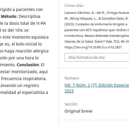
Cómo citar
irigido a pacientes con
Lascano-Sánchez, A.- del-R., Ortega-Guevar
.
Método
: Descriptiva
M., Wong-Vásquez, L., & González-Salas, R.
e la dosis total de rt-PA
(2023). Cuidados de enfermería dirigido a
l es del 10% se
pacientes con ACV isquémico que reciben t
trombolitica.
Revista Arbitrada Interdisciplin
 en este momento equivoca
Ciencias De La Salud. Salud Y Vida
,
7
(2), 46–5
 es, el bolo inicial lo
https://doi.org/10.35381/s.v.v7i2.2827
no haga reacción alérgica
Más formatos de cita
sión por una hora lo
dimiento.
Conclusión
: El
 estar monitorizado, aquí
Número
, frecuencia respiratoria,
Vol. 7 Núm. 2 (7): Edición Especial
Llevando un registro
2023
rmalidad al especialista a
Sección
Original breve