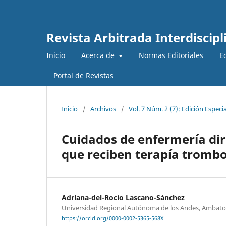
Revista Arbitrada Interdiscipl
Inicio
Acerca de
Normas Editoriales
E
Portal de Revistas
Inicio
/
Archivos
/
Vol. 7 Núm. 2 (7): Edición Especia
Cuidados de enfermería dir
que reciben terapía trombo
Adriana-del-Rocío Lascano-Sánchez
Universidad Regional Autónoma de los Andes, Ambato
https://orcid.org/0000-0002-5365-568X