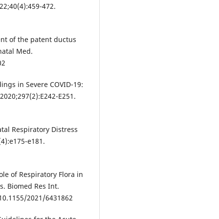
022;40(4):459-472.
t of the patent ductus
natal Med.
02
ndings in Severe COVID-19:
 2020;297(2):E242-E251.
tal Respiratory Distress
(4):e175-e181.
le of Respiratory Flora in
s. Biomed Res Int.
:10.1155/2021/6431862