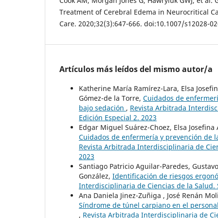
Cook AM, Morgan Jones G, Hawryluk GWJ, et al. G
Treatment of Cerebral Edema in Neurocritical Ca
Care. 2020;32(3):647-666. doi:10.1007/s12028-0
Artículos más leídos del mismo autor/a
Katherine María Ramírez-Lara, Elsa Josef
Gómez-de la Torre,
Cuidados de enfermería
bajo sedación
,
Revista Arbitrada Interdisc
Edición Especial 2. 2023
Edgar Miguel Suárez-Choez, Elsa Josefina 
Cuidados de enfermería y prevención de l
Revista Arbitrada Interdisciplinaria de Cien
2023
Santiago Patricio Aguilar-Paredes, Gustav
González,
Identificación de riesgos ergo
Interdisciplinaria de Ciencias de la Salud. 
Ana Daniela Jinez-Zuñiga , José Renán Mol
Síndrome de túnel carpiano en el personal
,
Revista Arbitrada Interdisciplinaria de Cie