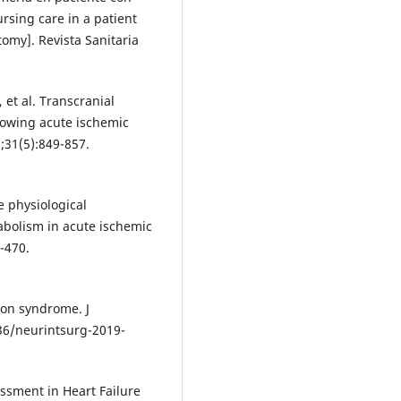
rsing care in a patient
omy]. Revista Sanitaria
et al. Transcranial
lowing acute ischemic
1;31(5):849-857.
e physiological
bolism in acute ischemic
-470.
ion syndrome. J
136/neurintsurg-2019-
sment in Heart Failure