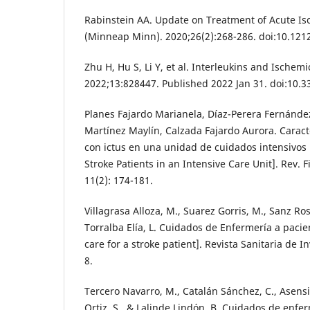
Rabinstein AA. Update on Treatment of Acute I
(Minneap Minn). 2020;26(2):268-286. doi:10.1
Zhu H, Hu S, Li Y, et al. Interleukins and Ischem
2022;13:828447. Published 2022 Jan 31. doi:10
Planes Fajardo Marianela, Díaz-Perera Fernánde
Martínez Maylín, Calzada Fajardo Aurora. Caract
con ictus en una unidad de cuidados intensivos 
Stroke Patients in an Intensive Care Unit]. Rev. F
11(2): 174-181.
Villagrasa Alloza, M., Suarez Gorris, M., Sanz Rosa
Torralba Elía, L. Cuidados de Enfermería a pacie
care for a stroke patient]. Revista Sanitaria de I
8.
Tercero Navarro, M., Catalán Sánchez, C., Asens
Ortiz, S., & Lalinde Lindón, B. Cuidados de enfe