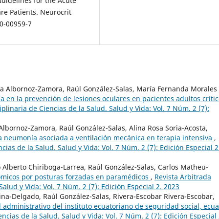
uidelines for the Acute
re Patients. Neurocrit
20-00959-7
ina Albornoz-Zamora, Raúl González-Salas, María Fernanda Morales
 en la prevención de lesiones oculares en pacientes adultos críti
iplinaria de Ciencias de la Salud. Salud y Vida: Vol. 7 Núm. 2 (7):
Albornoz-Zamora, Raúl González-Salas, Alina Rosa Soria-Acosta,
a neumonía asociada a ventilación mecánica en terapia intensiva
,
cias de la Salud. Salud y Vida: Vol. 7 Núm. 2 (7): Edición Especial 2
o Alberto Chiriboga-Larrea, Raúl González-Salas, Carlos Matheu-
nómicos por posturas forzadas en paramédicos
,
Revista Arbitrada
Salud y Vida: Vol. 7 Núm. 2 (7): Edición Especial 2. 2023
ina-Delgado, Raúl González-Salas, Rivera-Escobar Rivera-Escobar,
 administrativo del instituto ecuatoriano de seguridad social, ecu
ncias de la Salud. Salud y Vida: Vol. 7 Núm. 2 (7): Edición Especial 