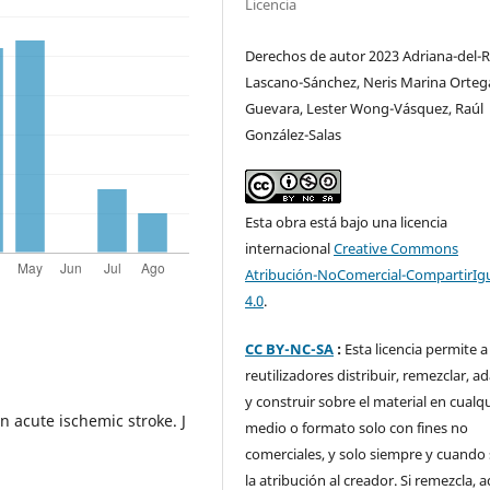
Licencia
Derechos de autor 2023 Adriana-del-
Lascano-Sánchez, Neris Marina Orteg
Guevara, Lester Wong-Vásquez, Raúl
González-Salas
Esta obra está bajo una licencia
internacional
Creative Commons
Atribución-NoComercial-CompartirIg
4.0
.
CC BY-NC-SA
:
Esta licencia permite a
reutilizadores distribuir, remezclar, a
y construir sobre el material en cualq
in acute ischemic stroke. J
medio o formato solo con fines no
comerciales, y solo siempre y cuando 
la atribución al creador. Si remezcla, 