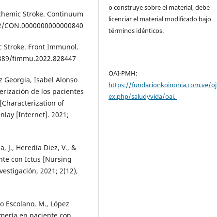
o construye sobre el material, debe
schemic Stroke. Continuum
licenciar el material modificado bajo
212/CON.0000000000000840
términos idénticos.
ic Stroke. Front Immunol.
.3389/fimmu.2022.828447
OAI-PMH:
z Georgia, Isabel Alonso
https://fundacionkoinonia.com.ve/oj
erización de los pacientes
ex.php/saludyvida/oai.
[Characterization of
inlay [Internet]. 2021;
, J., Heredia Diez, V., &
nte con Ictus [Nursing
nvestigación, 2021; 2(12),
io Escolano, M., López
rmería en paciente con