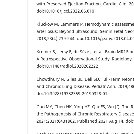
with Preserved Ejection Fraction. Cardiol Clin. 2
doi:10.1016/j.ccl.2022.06.010
Kluckow M, Lemmers P. Hemodynamic assessmen
arteriosus: Beyond ultrasound. Semin Fetal Neo
2018;23(4):239-244. doi:10.1016/j.siny.2018.04.0
Kremer S, Lersy F, de Sèze J, et al. Brain MRI Fi
A Retrospective Observational Study. Radiology.
doi:10.1148/radiol.2020202222
Chowdhury N, Giles BL, Dell SD. Full-Term Neona
and Chronic Lung Disease. Pediatr Ann. 2019;48
doi:10.3928/19382359-20190328-01
Guo MY, Chen HK, Ying HZ, Qiu FS, Wu JQ. The Ro
the Pathogenesis of Chronic Respiratory Disease
2021;2021:6431862. Published 2021 Aug 14. doi