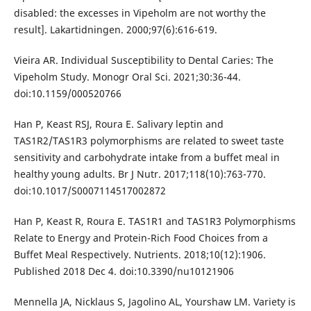
disabled: the excesses in Vipeholm are not worthy the
result]. Lakartidningen. 2000;97(6):616-619.
Vieira AR. Individual Susceptibility to Dental Caries: The
Vipeholm Study. Monogr Oral Sci. 2021;30:36-44.
doi:10.1159/000520766
Han P, Keast RSJ, Roura E. Salivary leptin and
TAS1R2/TAS1R3 polymorphisms are related to sweet taste
sensitivity and carbohydrate intake from a buffet meal in
healthy young adults. Br J Nutr. 2017;118(10):763-770.
doi:10.1017/S0007114517002872
Han P, Keast R, Roura E. TAS1R1 and TAS1R3 Polymorphisms
Relate to Energy and Protein-Rich Food Choices from a
Buffet Meal Respectively. Nutrients. 2018;10(12):1906.
Published 2018 Dec 4. doi:10.3390/nu10121906
Mennella JA, Nicklaus S, Jagolino AL, Yourshaw LM. Variety is