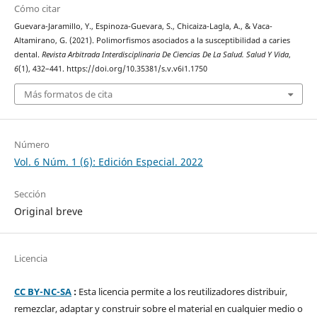
Cómo citar
Guevara-Jaramillo, Y., Espinoza-Guevara, S., Chicaiza-Lagla, A., & Vaca-
Altamirano, G. (2021). Polimorfismos asociados a la susceptibilidad a caries
dental.
Revista Arbitrada Interdisciplinaria De Ciencias De La Salud. Salud Y Vida
,
6
(1), 432–441. https://doi.org/10.35381/s.v.v6i1.1750
Más formatos de cita
Número
Vol. 6 Núm. 1 (6): Edición Especial. 2022
Sección
Original breve
Licencia
CC BY-NC-SA
:
Esta licencia permite a los reutilizadores distribuir,
remezclar, adaptar y construir sobre el material en cualquier medio o