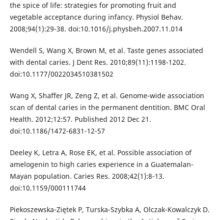
the spice of life: strategies for promoting fruit and
vegetable acceptance during infancy. Physiol Behav.
2008;94(1):29-38. doi:10.1016/j.physbeh.2007.11.014
Wendell S, Wang X, Brown M, et al. Taste genes associated
with dental caries. J Dent Res. 2010;89(11):1198-1202.
doi:10.1177/0022034510381502
Wang X, Shaffer JR, Zeng Z, et al. Genome-wide association
scan of dental caries in the permanent dentition. BMC Oral
Health. 2012;12:57. Published 2012 Dec 21.
doi:10.1186/1472-6831-12-57
Deeley K, Letra A, Rose EK, et al. Possible association of
amelogenin to high caries experience in a Guatemalan-
Mayan population. Caries Res. 2008;42(1):8-13.
doi:10.1159/000111744
Piekoszewska-Ziętek P, Turska-Szybka A, Olczak-Kowalczyk D.