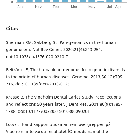
Citas
Sherman RM, Salzberg SL. Pan-genomics in the human
genome era. Nat Rev Genet. 2020;21(4):243-254.
doi:10.1038/s41576-020-0210-7
Belizário JE. The humankind genome: from genetic diversity
to the origin of human diseases. Genome. 2013;56(12):705-
716. doi:10.1139/gen-2013-0125
Krasse B. The Vipeholm Dental Caries Study: recollections
and reflections 50 years later. J Dent Res. 2001;80(9):1785-
1788. doi:10.1177/00220345010800090201
Lööw L. Handikappombudsmannen: övergreppen på
Vipeholm inte värda resultatet [Ombudsman of the