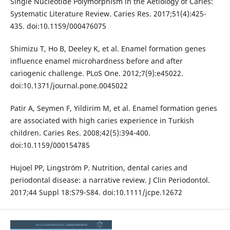
Single Nucleotide Polymorphism in the Aetiology of Caries:
Systematic Literature Review. Caries Res. 2017;51(4):425-
435. doi:10.1159/000476075
Shimizu T, Ho B, Deeley K, et al. Enamel formation genes
influence enamel microhardness before and after
cariogenic challenge. PLoS One. 2012;7(9):e45022.
doi:10.1371/journal.pone.0045022
Patir A, Seymen F, Yildirim M, et al. Enamel formation genes
are associated with high caries experience in Turkish
children. Caries Res. 2008;42(5):394-400.
doi:10.1159/000154785
Hujoel PP, Lingström P. Nutrition, dental caries and
periodontal disease: a narrative review. J Clin Periodontol.
2017;44 Suppl 18:S79-S84. doi:10.1111/jcpe.12672