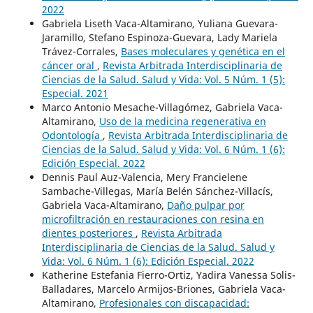
2022
Gabriela Liseth Vaca-Altamirano, Yuliana Guevara-
Jaramillo, Stefano Espinoza-Guevara, Lady Mariela
Trávez-Corrales,
Bases moleculares y genética en el
cáncer oral
,
Revista Arbitrada Interdisciplinaria de
Ciencias de la Salud. Salud y Vida: Vol. 5 Núm. 1 (5):
Especial. 2021
Marco Antonio Mesache-Villagómez, Gabriela Vaca-
Altamirano,
Uso de la medicina regenerativa en
Odontología
,
Revista Arbitrada Interdisciplinaria de
Ciencias de la Salud. Salud y Vida: Vol. 6 Núm. 1 (6):
Edición Especial. 2022
Dennis Paul Auz-Valencia, Mery Francielene
Sambache-Villegas, María Belén Sánchez-Villacís,
Gabriela Vaca-Altamirano,
Daño pulpar por
microfiltración en restauraciones con resina en
dientes posteriores
,
Revista Arbitrada
Interdisciplinaria de Ciencias de la Salud. Salud y
Vida: Vol. 6 Núm. 1 (6): Edición Especial. 2022
Katherine Estefania Fierro-Ortiz, Yadira Vanessa Solis-
Balladares, Marcelo Armijos-Briones, Gabriela Vaca-
Altamirano,
Profesionales con discapacidad: