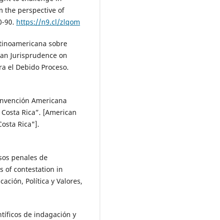
m the perspective of
70-90.
https://n9.cl/zlqom
latinoamericana sobre
ican Jurisprudence on
ra el Debido Proceso.
onvención Americana
Costa Rica”. [American
osta Rica"].
rsos penales de
 of contestation in
ción, Política y Valores,
ntíficos de indagación y