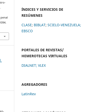
stro-
.
ÍNDICES Y SERVICIOS DE
RESÚMENES
 penal
1094.
CLASE
;
BIBLAT
;
SCIELO-VENEZUELA;
EBSCO
PORTALES DE REVISTAS/
HEMEROTECAS VIRTUALES
l.
DIALNET
;
VLEX
AGREGADORES
LatinRev
ez-