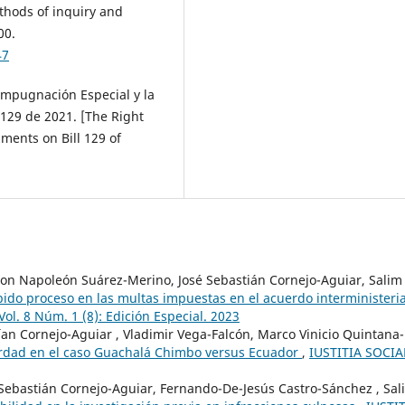
ethods of inquiry and
00.
47
 Impugnación Especial y la
 129 de 2021. [The Right
ments on Bill 129 of
on Napoleón Suárez-Merino, José Sebastián Cornejo-Aguiar, Salim
bido proceso en las multas impuestas en el acuerdo interministeria
ol. 8 Núm. 1 (8): Edición Especial. 2023
ían Cornejo-Aguiar , Vladimir Vega-Falcón, Marco Vinicio Quintana-
erdad en el caso Guachalá Chimbo versus Ecuador
,
IUSTITIA SOCIA
é Sebastián Cornejo-Aguiar, Fernando-De-Jesús Castro-Sánchez , Sal