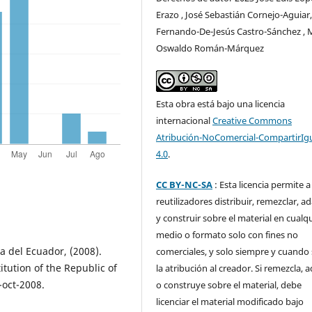
Erazo , José Sebastián Cornejo-Aguiar
Fernando-De-Jesús Castro-Sánchez , 
Oswaldo Román-Márquez
Esta obra está bajo una licencia
internacional
Creative Commons
Atribución-NoComercial-CompartirIg
4.0
.
CC BY-NC-SA
: Esta licencia permite a
reutilizadores distribuir, remezclar, a
y construir sobre el material en cualq
medio o formato solo con fines no
a del Ecuador, (2008).
comerciales, y solo siempre y cuando 
itution of the Republic of
la atribución al creador. Si remezcla, 
-oct-2008.
o construye sobre el material, debe
licenciar el material modificado bajo