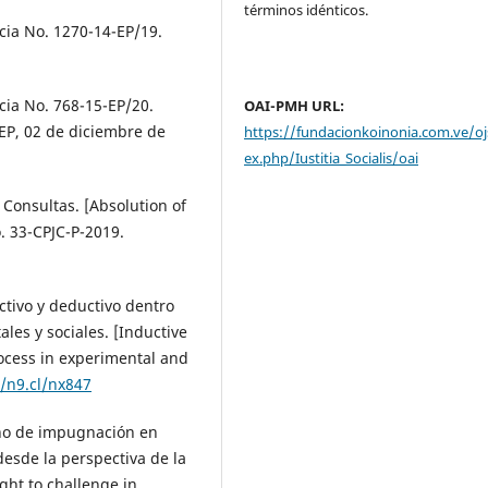
términos idénticos.
cia No. 1270-14-EP/19.
cia No. 768-15-EP/20.
OAI-PMH URL:
EP, 02 de diciembre de
https://fundacionkoinonia.com.ve/oj
ex.php/Iustitia_Socialis/oai
 Consultas. [Absolution of
o. 33-CPJC-P-2019.
ctivo y deductivo dentro
les y sociales. [Inductive
ocess in experimental and
//n9.cl/nx847
cho de impugnación en
desde la perspectiva de la
right to challenge in