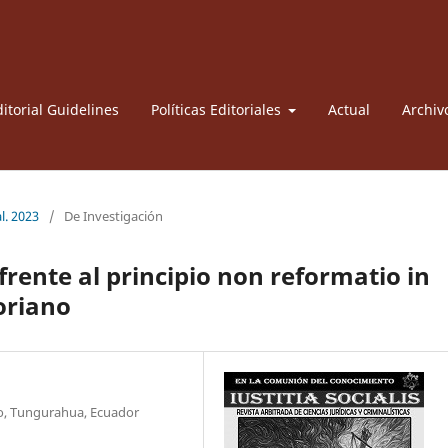
itorial Guidelines
Políticas Editoriales
Actual
Archiv
l. 2023
/
De Investigación
rente al principio non reformatio in
oriano
o, Tungurahua, Ecuador