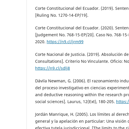
Corte Constitucional del Ecuador. (2019). Senten
[Ruling No. 1270-14-EP/19].
Corte Constitucional del Ecuador. (2020). Senten
[Judgement No. 768-15-EP/20]. Caso No. 768-15-
2020.
https://n9.cl/jrm99
Corte Nacional de Justicia. (2019). Absolución de
Consultations]. Criterio No Vinculante. Oficio: N
https://n9.cl/sdlj8
Dávila Newman, G. (2006). El razonamiento indu
del proceso investigativo en ciencias experimenta
and deductive reasoning within the research pr
social sciences]. Laurus, 12(Ext), 180-205.
https:
Jordán Manrique, H. (2005). Los límites al dere
general y la apelación en particular: Una visión 
efectiva tutela jurisdiccional. [The limits to the 