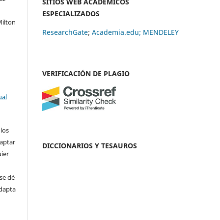
SITIOS WEB ACADÉMICOS
,
ESPECIALIZADOS
Milton
ResearchGate
;
Academia.edu;
MENDELEY
VERIFICACIÓN DE PLAGIO
ual
 los
daptar
DICCIONARIOS Y TESAUROS
uier
se dé
adapta