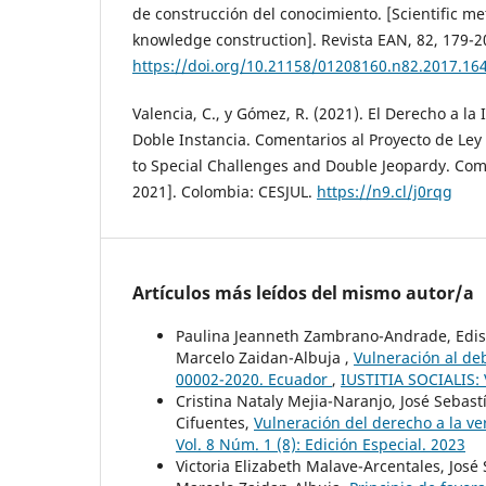
de construcción del conocimiento. [Scientific m
knowledge construction]. Revista EAN, 82, 179-2
https://doi.org/10.21158/01208160.n82.2017.16
Valencia, C., y Gómez, R. (2021). El Derecho a la
Doble Instancia. Comentarios al Proyecto de Ley
to Special Challenges and Double Jeopardy. Com
2021]. Colombia: CESJUL.
https://n9.cl/j0rqg
Artículos más leídos del mismo autor/a
Paulina Jeanneth Zambrano-Andrade, Edis
Marcelo Zaidan-Albuja ,
Vulneración al de
00002-2020. Ecuador
,
IUSTITIA SOCIALIS: V
Cristina Nataly Mejia-Naranjo, José Sebast
Cifuentes,
Vulneración del derecho a la v
Vol. 8 Núm. 1 (8): Edición Especial. 2023
Victoria Elizabeth Malave-Arcentales, Jos