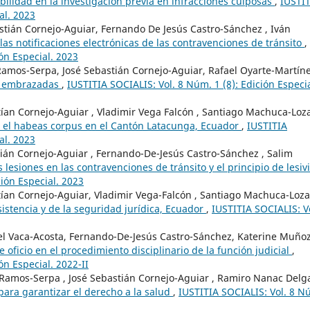
abilidad en la investigación previa en infracciones culposas
,
IUSTI
al. 2023
astián Cornejo-Aguiar, Fernando De Jesús Castro-Sánchez , Iván
las notificaciones electrónicas de las contravenciones de tránsito
,
ón Especial. 2023
mos-Serpa, José Sebastián Cornejo-Aguiar, Rafael Oyarte-Martíne
res embrazadas
,
IUSTITIA SOCIALIS: Vol. 8 Núm. 1 (8): Edición Especia
tían Cornejo-Aguiar , Vladimir Vega Falcón , Santiago Machuca-Loz
en el habeas corpus en el Cantón Latacunga, Ecuador
,
IUSTITIA
al. 2023
ián Cornejo-Aguiar , Fernando-De-Jesús Castro-Sánchez , Salim
s lesiones en las contravenciones de tránsito y el principio de lesiv
ción Especial. 2023
stían Cornejo-Aguiar, Vladimir Vega-Falcón , Santiago Machuca-Loz
esistencia y de la seguridad jurídica, Ecuador
,
IUSTITIA SOCIALIS: Vo
l Vaca-Acosta, Fernando-De-Jesús Castro-Sánchez, Katerine Muñoz
 oficio en el procedimiento disciplinario de la función judicial
,
ón Especial. 2022-II
Ramos-Serpa , José Sebastián Cornejo-Aguiar , Ramiro Nanac Delg
para garantizar el derecho a la salud
,
IUSTITIA SOCIALIS: Vol. 8 N