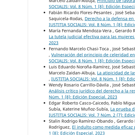
Marcelo Zaidan-Albuja,
Principio de favor
SOCIALIS: Vol. 8 Núm. 1 (8): Edición Especi
Fabián Ricardo Flores-Pesantes , José Seb
Saquicela-Rodas,
Derecho a la defensa en 
IUSTITIA SOCIALIS: Vol. 8 Núm. 1 (8): Edici
María Fernanda Mendoza-Vera , Gerardo Ra
La tutela judicial efectiva para las muje
2023
Fernando Marcelo Chasi-Toca , José Sebas
,
Vulneración del principio de celeridad 
SOCIALIS: Vol. 8 Núm. 1 (8): Edición Especi
Luis Eduardo Noroña-Ramírez, José Sebast
Marcelo Zaidan-Albuja,
La atipicidad de la
,
IUSTITIA SOCIALIS: Vol. 8 Núm. 1 (8): Edi
Wendy Rosario Carrillo-Dávila , José Seba
Análisis crítico jurídico del derecho a la r
Núm. 1 (8): Edición Especial. 2023
Edgar Roberto Casco-Caicedo, Pablo Migue
Subía, Katerine Muñoz-Subía,
La prueba de
IUSTITIA SOCIALIS: Vol. 7 Núm. 2 (7): Edici
Stalin Rodrigo Ramírez-Obando , Gerardo 
Rodríguez,
El indulto como medida eficaz 
1 (8): Edición Especial. 2023