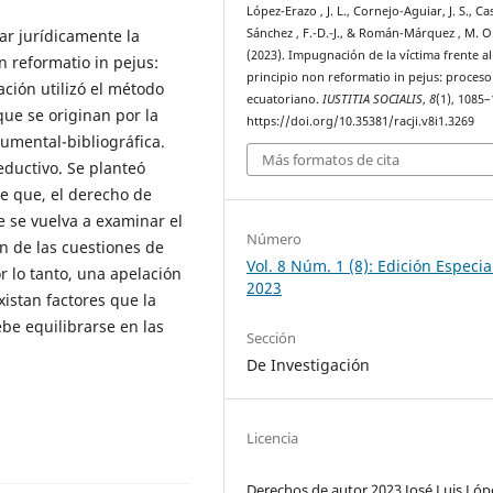
López-Erazo , J. L., Cornejo-Aguiar, J. S., Ca
zar jurídicamente la
Sánchez , F.-D.-J., & Román-Márquez , M. O
(2023). Impugnación de la víctima frente al
n reformatio in pejus:
principio non reformatio in pejus: proceso
ción utilizó el método
ecuatoriano.
IUSTITIA SOCIALIS
,
8
(1), 1085–
que se originan por la
https://doi.org/10.35381/racji.v8i1.3269
cumental-bibliográfica.
Más formatos de cita
eductivo. Se planteó
ye que, el derecho de
 se vuelva a examinar el
Número
n de las cuestiones de
Vol. 8 Núm. 1 (8): Edición Especia
or lo tanto, una apelación
2023
istan factores que la
be equilibrarse en las
Sección
De Investigación
Licencia
Derechos de autor 2023 José Luis Lóp