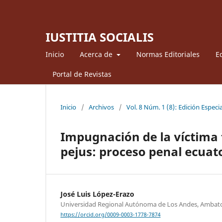
IUSTITIA SOCIALIS
Inicio
Acerca de
Normas Editoriales
Ed
Portal de Revistas
Inicio
/
Archivos
/
Vol. 8 Núm. 1 (8): Edición Especia
Impugnación de la víctima f
pejus: proceso penal ecuat
José Luis López-Erazo
Universidad Regional Autónoma de Los Andes, Ambat
https://orcid.org/0009-0003-1778-7874