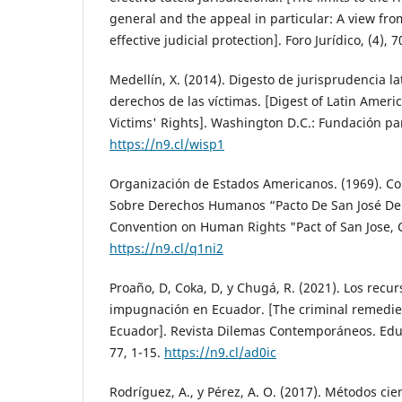
general and the appeal in particular: A view fro
effective judicial protection]. Foro Jurídico, (4), 
Medellín, X. (2014). Digesto de jurisprudencia 
derechos de las víctimas. [Digest of Latin Amer
Victims' Rights]. Washington D.C.: Fundación pa
https://n9.cl/wisp1
Organización de Estados Americanos. (1969). C
Sobre Derechos Humanos “Pacto De San José De 
Convention on Human Rights "Pact of San Jose, C
https://n9.cl/q1ni2
Proaño, D, Coka, D, y Chugá, R. (2021). Los recu
impugnación en Ecuador. [The criminal remedies
Ecuador]. Revista Dilemas Contemporáneos. Educa
77, 1-15.
https://n9.cl/ad0ic
Rodríguez, A., y Pérez, A. O. (2017). Métodos cie