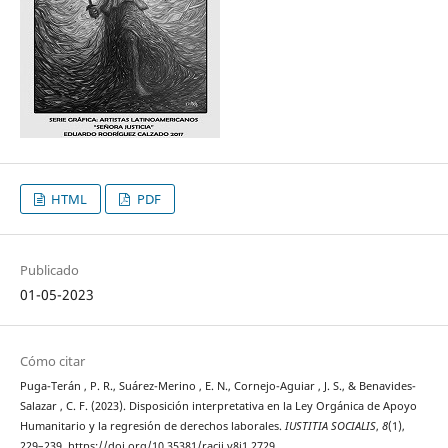
HTML
PDF
Publicado
01-05-2023
Cómo citar
Puga-Terán , P. R., Suárez-Merino , E. N., Cornejo-Aguiar , J. S., & Benavides-
Salazar , C. F. (2023). Disposición interpretativa en la Ley Orgánica de Apoyo
Humanitario y la regresión de derechos laborales.
IUSTITIA SOCIALIS
,
8
(1),
229–239. https://doi.org/10.35381/racji.v8i1.2729