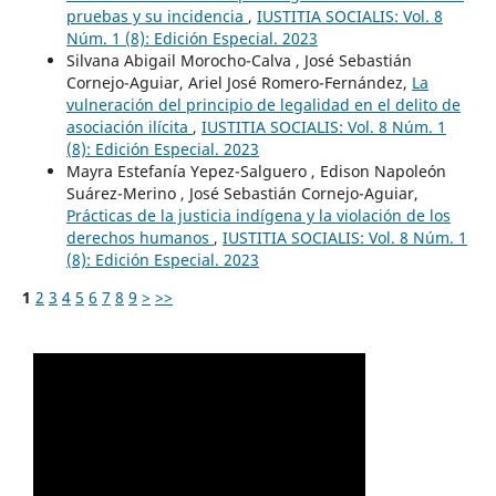
pruebas y su incidencia
,
IUSTITIA SOCIALIS: Vol. 8
Núm. 1 (8): Edición Especial. 2023
Silvana Abigail Morocho-Calva , José Sebastián
Cornejo-Aguiar, Ariel José Romero-Fernández,
La
vulneración del principio de legalidad en el delito de
asociación ilícita
,
IUSTITIA SOCIALIS: Vol. 8 Núm. 1
(8): Edición Especial. 2023
Mayra Estefanía Yepez-Salguero , Edison Napoleón
Suárez-Merino , José Sebastián Cornejo-Aguiar,
Prácticas de la justicia indígena y la violación de los
derechos humanos
,
IUSTITIA SOCIALIS: Vol. 8 Núm. 1
(8): Edición Especial. 2023
1
2
3
4
5
6
7
8
9
>
>>