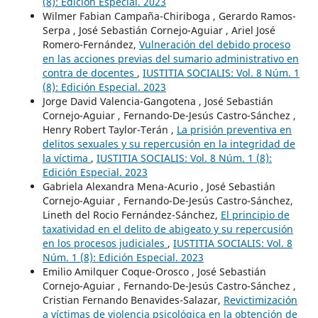
(8): Edición Especial. 2023
Wilmer Fabian Campaña-Chiriboga , Gerardo Ramos-
Serpa , José Sebastián Cornejo-Aguiar , Ariel José
Romero-Fernández,
Vulneración del debido proceso
en las acciones previas del sumario administrativo en
contra de docentes
,
IUSTITIA SOCIALIS: Vol. 8 Núm. 1
(8): Edición Especial. 2023
Jorge David Valencia-Gangotena , José Sebastián
Cornejo-Aguiar , Fernando-De-Jesús Castro-Sánchez ,
Henry Robert Taylor-Terán ,
La prisión preventiva en
delitos sexuales y su repercusión en la integridad de
la víctima
,
IUSTITIA SOCIALIS: Vol. 8 Núm. 1 (8):
Edición Especial. 2023
Gabriela Alexandra Mena-Acurio , José Sebastián
Cornejo-Aguiar , Fernando-De-Jesús Castro-Sánchez,
Lineth del Rocio Fernández-Sánchez,
El principio de
taxatividad en el delito de abigeato y su repercusión
en los procesos judiciales
,
IUSTITIA SOCIALIS: Vol. 8
Núm. 1 (8): Edición Especial. 2023
Emilio Amilquer Coque-Orosco , José Sebastián
Cornejo-Aguiar , Fernando-De-Jesús Castro-Sánchez ,
Cristian Fernando Benavides-Salazar,
Revictimización
a víctimas de violencia psicológica en la obtención de