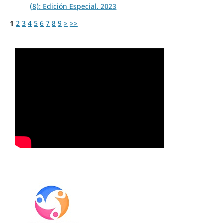
(8): Edición Especial. 2023
1
2
3
4
5
6
7
8
9
>
>>