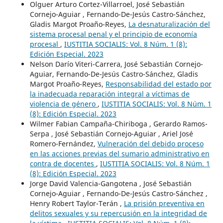
Olguer Arturo Cortez-Villarroel, José Sebastián
Cornejo-Aguiar , Fernando-De-Jesús Castro-Sánchez,
Gladis Margot Proaño-Reyes,
La desnaturalización del
sistema procesal penal y el principio de economía
procesal
,
IUSTITIA SOCIALIS: Vol. 8 Núm. 1 (8):
Edición Especial. 2023
Nelson Darío Viteri-Carrera, José Sebastián Cornejo-
Aguiar, Fernando-De-Jesús Castro-Sánchez, Gladis
Margot Proaño-Reyes,
Responsabilidad del estado por
la inadecuada reparación integral a víctimas de
violencia de género
,
IUSTITIA SOCIALIS: Vol. 8 Núm. 1
(8): Edición Especial. 2023
Wilmer Fabian Campaña-Chiriboga , Gerardo Ramos-
Serpa , José Sebastián Cornejo-Aguiar , Ariel José
Romero-Fernández,
Vulneración del debido proceso
en las acciones previas del sumario administrativo en
contra de docentes
,
IUSTITIA SOCIALIS: Vol. 8 Núm. 1
(8): Edición Especial. 2023
Jorge David Valencia-Gangotena , José Sebastián
Cornejo-Aguiar , Fernando-De-Jesús Castro-Sánchez ,
Henry Robert Taylor-Terán ,
La prisión preventiva en
delitos sexuales y su repercusión en la integridad de