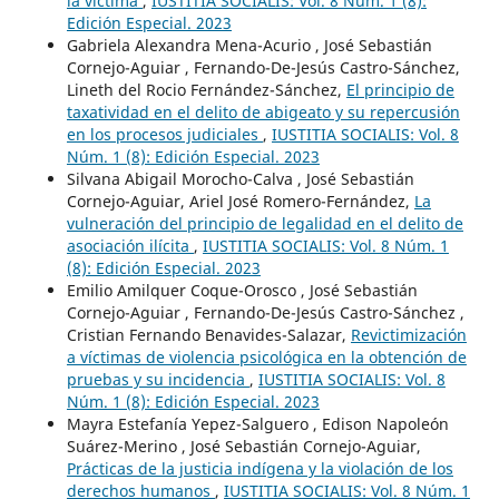
la víctima
,
IUSTITIA SOCIALIS: Vol. 8 Núm. 1 (8):
Edición Especial. 2023
Gabriela Alexandra Mena-Acurio , José Sebastián
Cornejo-Aguiar , Fernando-De-Jesús Castro-Sánchez,
Lineth del Rocio Fernández-Sánchez,
El principio de
taxatividad en el delito de abigeato y su repercusión
en los procesos judiciales
,
IUSTITIA SOCIALIS: Vol. 8
Núm. 1 (8): Edición Especial. 2023
Silvana Abigail Morocho-Calva , José Sebastián
Cornejo-Aguiar, Ariel José Romero-Fernández,
La
vulneración del principio de legalidad en el delito de
asociación ilícita
,
IUSTITIA SOCIALIS: Vol. 8 Núm. 1
(8): Edición Especial. 2023
Emilio Amilquer Coque-Orosco , José Sebastián
Cornejo-Aguiar , Fernando-De-Jesús Castro-Sánchez ,
Cristian Fernando Benavides-Salazar,
Revictimización
a víctimas de violencia psicológica en la obtención de
pruebas y su incidencia
,
IUSTITIA SOCIALIS: Vol. 8
Núm. 1 (8): Edición Especial. 2023
Mayra Estefanía Yepez-Salguero , Edison Napoleón
Suárez-Merino , José Sebastián Cornejo-Aguiar,
Prácticas de la justicia indígena y la violación de los
derechos humanos
,
IUSTITIA SOCIALIS: Vol. 8 Núm. 1