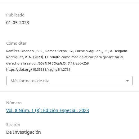
Publicado
01-05-2023
Cómo citar
Ramírez-Obando , S. R., Ramos-Serpa , G., Cornejo-Aguiar , J. S., & Delgado-
Rodríguez, R. N. (2023). El indulto como medida eficaz para garantizar el
derecho a la salud.
IUSTITIA SOCIALIS
,
8
(1), 250–259.
https://doi.org/10.35381/racji.v8i1.2731
Más formatos de cita
Número
Vol. 8 Núm. 1 (8): Edición Especial. 2023
Sección
De Investigación