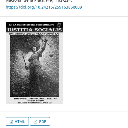
Nacional de la Plata, (49), 192-224.
https://doi.org/10.24215/25916386e009
HTML
PDF