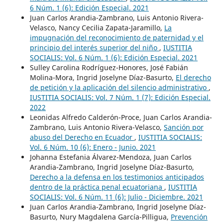
6 Núm. 1 (6): Edición Especial. 2021
Juan Carlos Arandia-Zambrano, Luis Antonio Rivera-
Velasco, Nancy Cecilia Zapata-Jaramillo,
La
impugnación del reconocimiento de paternidad y el
principio del interés superior del niño
,
IUSTITIA
SOCIALIS: Vol. 6 Núm. 1 (6): Edición Especial. 2021
Sulley Carolina Rodríguez-Honores, José Fabián
Molina-Mora, Ingrid Joselyne Díaz-Basurto,
El derecho
de petición y la aplicación del silencio administrativo
,
IUSTITIA SOCIALIS: Vol. 7 Núm. 1 (7): Edición Especial.
2022
Leonidas Alfredo Calderón-Proce, Juan Carlos Arandia-
Zambrano, Luis Antonio Rivera-Velasco,
Sanción por
abuso del Derecho en Ecuador
,
IUSTITIA SOCIALIS:
Vol. 6 Núm. 10 (6): Enero - Junio. 2021
Johanna Estefania Álvarez-Mendoza, Juan Carlos
Arandia-Zambrano, Ingrid Joselyne Díaz-Basurto,
Derecho a la defensa en los testimonios anticipados
dentro de la práctica penal ecuatoriana
,
IUSTITIA
SOCIALIS: Vol. 6 Núm. 11 (6): Julio - Diciembre. 2021
Juan Carlos Arandia-Zambrano, Ingrid Joselyne Díaz-
Basurto, Nury Magdalena García-Pilligua,
Prevención