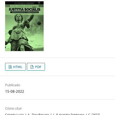
HTML
PDF
Publicado
15-08-2022
Cómo citar
Caicedo-Lucio, J. A., Diaz-Basurto, I. J., & Arandia-Zambrano, J. C. (2022).