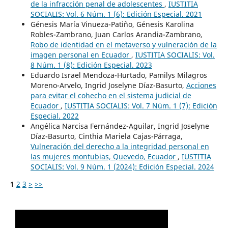
de la infracción penal de adolescentes
,
IUSTITIA
SOCIALIS: Vol. 6 Núm. 1 (6): Edición Especial. 2021
Génesis María Vinueza-Patiño, Génesis Karolina
Robles-Zambrano, Juan Carlos Arandia-Zambrano,
Robo de identidad en el metaverso y vulneración de la
imagen personal en Ecuador
,
IUSTITIA SOCIALIS: Vol.
8 Núm. 1 (8): Edición Especial. 2023
Eduardo Israel Mendoza-Hurtado, Pamilys Milagros
Moreno-Arvelo, Ingrid Joselyne Díaz-Basurto,
Acciones
para evitar el cohecho en el sistema judicial de
Ecuador
,
IUSTITIA SOCIALIS: Vol. 7 Núm. 1 (7): Edición
Especial. 2022
Angélica Narcisa Fernández-Aguilar, Ingrid Joselyne
Díaz-Basurto, Cinthia Mariela Cajas-Párraga,
Vulneración del derecho a la integridad personal en
las mujeres montubias, Quevedo, Ecuador
,
IUSTITIA
SOCIALIS: Vol. 9 Núm. 1 (2024): Edición Especial. 2024
1
2
3
>
>>