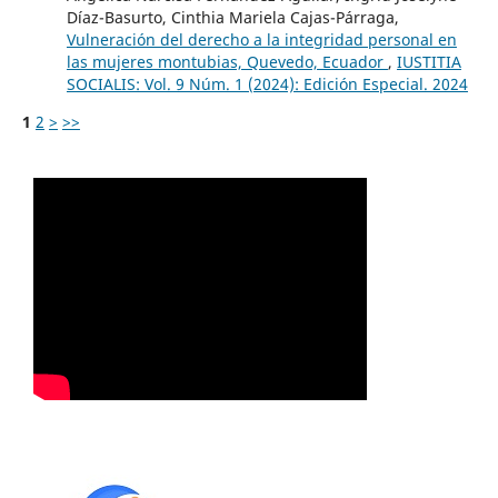
Díaz-Basurto, Cinthia Mariela Cajas-Párraga,
Vulneración del derecho a la integridad personal en
las mujeres montubias, Quevedo, Ecuador
,
IUSTITIA
SOCIALIS: Vol. 9 Núm. 1 (2024): Edición Especial. 2024
1
2
>
>>