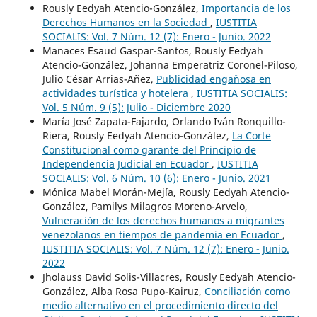
Rously Eedyah Atencio-González,
Importancia de los
Derechos Humanos en la Sociedad
,
IUSTITIA
SOCIALIS: Vol. 7 Núm. 12 (7): Enero - Junio. 2022
Manaces Esaud Gaspar-Santos, Rously Eedyah
Atencio-González, Johanna Emperatriz Coronel-Piloso,
Julio César Arrias-Añez,
Publicidad engañosa en
actividades turística y hotelera
,
IUSTITIA SOCIALIS:
Vol. 5 Núm. 9 (5): Julio - Diciembre 2020
María José Zapata-Fajardo, Orlando Iván Ronquillo-
Riera, Rously Eedyah Atencio-González,
La Corte
Constitucional como garante del Principio de
Independencia Judicial en Ecuador
,
IUSTITIA
SOCIALIS: Vol. 6 Núm. 10 (6): Enero - Junio. 2021
Mónica Mabel Morán-Mejía, Rously Eedyah Atencio-
González, Pamilys Milagros Moreno-Arvelo,
Vulneración de los derechos humanos a migrantes
venezolanos en tiempos de pandemia en Ecuador
,
IUSTITIA SOCIALIS: Vol. 7 Núm. 12 (7): Enero - Junio.
2022
Jholauss David Solis-Villacres, Rously Eedyah Atencio-
González, Alba Rosa Pupo-Kairuz,
Conciliación como
medio alternativo en el procedimiento directo del