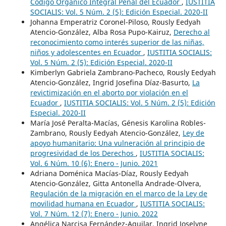
Código Orgánico Integral Penal del Ecuador
,
IUSTITIA
SOCIALIS: Vol. 5 Núm. 2 (5): Edición Especial. 2020-II
Johanna Emperatriz Coronel-Piloso, Rously Eedyah
Atencio-González, Alba Rosa Pupo-Kairuz,
Derecho al
reconocimiento como interés superior de las niñas,
niños y adolescentes en Ecuador
,
IUSTITIA SOCIALIS:
Vol. 5 Núm. 2 (5): Edición Especial. 2020-II
Kimberlyn Gabriela Zambrano-Pacheco, Rously Eedyah
Atencio-González, Ingrid Josefina Díaz-Basurto,
La
revictimización en el aborto por violación en el
Ecuador
,
IUSTITIA SOCIALIS: Vol. 5 Núm. 2 (5): Edición
Especial. 2020-II
María José Peralta-Macías, Génesis Karolina Robles-
Zambrano, Rously Eedyah Atencio-González,
Ley de
apoyo humanitario: Una vulneración al principio de
progresividad de los Derechos
,
IUSTITIA SOCIALIS:
Vol. 6 Núm. 10 (6): Enero - Junio. 2021
Adriana Doménica Macías-Díaz, Rously Eedyah
Atencio-González, Gitta Antonella Andrade-Olvera,
Regulación de la migración en el marco de la Ley de
movilidad humana en Ecuador
,
IUSTITIA SOCIALIS:
Vol. 7 Núm. 12 (7): Enero - Junio. 2022
Angélica Narcisa Fernández-Aguilar, Ingrid Joselyne