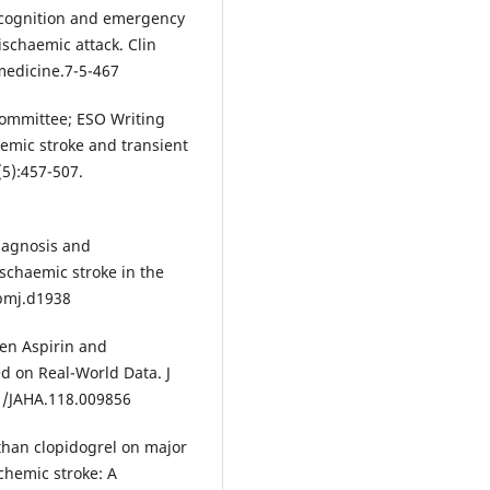
recognition and emergency
schaemic attack. Clin
medicine.7-5-467
Committee; ESO Writing
emic stroke and transient
(5):457-507.
iagnosis and
schaemic stroke in the
/bmj.d1938
een Aspirin and
d on Real-World Data. J
1/JAHA.118.009856
r than clopidogrel on major
chemic stroke: A