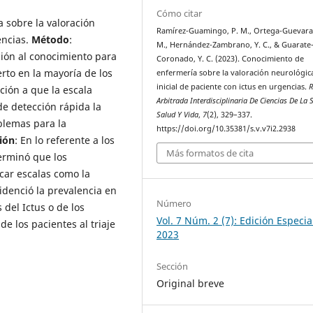
Cómo citar
a sobre la valoración
Ramírez-Guamingo, P. M., Ortega-Guevara
encias.
Método
:
M., Hernández-Zambrano, Y. C., & Guarate
ción al conocimiento para
Coronado, Y. C. (2023). Conocimiento de
erto en la mayoría de los
enfermería sobre la valoración neurológic
inicial de paciente con ictus en urgencias.
R
ción a que la escala
Arbitrada Interdisciplinaria De Ciencias De La 
e detección rápida la
Salud Y Vida
,
7
(2), 329–337.
oblemas para la
https://doi.org/10.35381/s.v.v7i2.2938
ión
: En lo referente a los
Más formatos de cita
terminó que los
car escalas como la
idenció la prevalencia en
Número
del Ictus o de los
Vol. 7 Núm. 2 (7): Edición Especial
e los pacientes al triaje
2023
Sección
Original breve