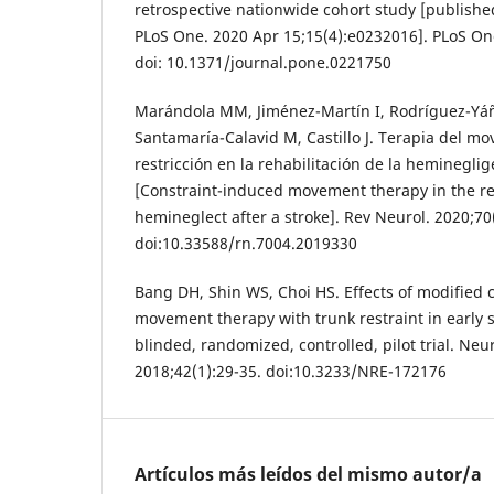
retrospective nationwide cohort study [publishe
PLoS One. 2020 Apr 15;15(4):e0232016]. PLoS On
doi: 10.1371/journal.pone.0221750
Marándola MM, Jiménez-Martín I, Rodríguez-Yáñe
Santamaría-Calavid M, Castillo J. Terapia del m
restricción en la rehabilitación de la heminegli
[Constraint-induced movement therapy in the reh
hemineglect after a stroke]. Rev Neurol. 2020;70
doi:10.33588/rn.7004.2019330
Bang DH, Shin WS, Choi HS. Effects of modified 
movement therapy with trunk restraint in early s
blinded, randomized, controlled, pilot trial. Neu
2018;42(1):29-35. doi:10.3233/NRE-172176
Artículos más leídos del mismo autor/a