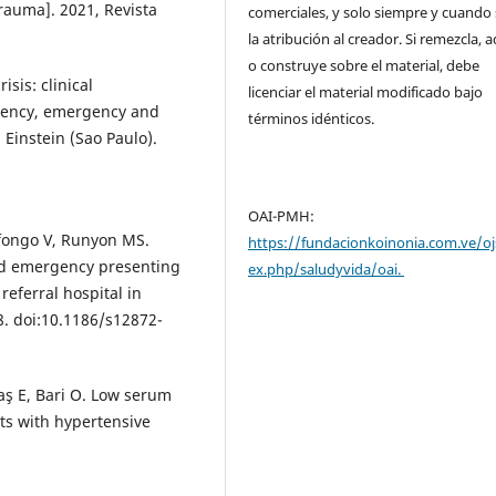
rauma]. 2021, Revista
comerciales, y solo siempre y cuando 
la atribución al creador. Si remezcla, 
o construye sobre el material, debe
isis: clinical
licenciar el material modificado bajo
rgency, emergency and
términos idénticos.
Einstein (Sao Paulo).
OAI-PMH:
fongo V, Runyon MS.
https://fundacionkoinonia.com.ve/oj
and emergency presenting
ex.php/saludyvida/oai.
eferral hospital in
8. doi:10.1186/s12872-
aş E, Bari O. Low serum
ts with hypertensive