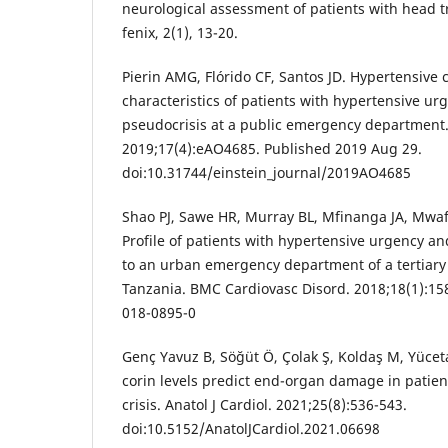
neurological assessment of patients with head t
fenix, 2(1), 13-20.
Pierin AMG, Flórido CF, Santos JD. Hypertensive cr
characteristics of patients with hypertensive u
pseudocrisis at a public emergency department. 
2019;17(4):eAO4685. Published 2019 Aug 29.
doi:10.31744/einstein_journal/2019AO4685
Shao PJ, Sawe HR, Murray BL, Mfinanga JA, Mwa
Profile of patients with hypertensive urgency 
to an urban emergency department of a tertiary r
Tanzania. BMC Cardiovasc Disord. 2018;18(1):15
018-0895-0
Genç Yavuz B, Söğüt Ö, Çolak Ş, Koldaş M, Yücet
corin levels predict end-organ damage in patien
crisis. Anatol J Cardiol. 2021;25(8):536-543.
doi:10.5152/AnatolJCardiol.2021.06698