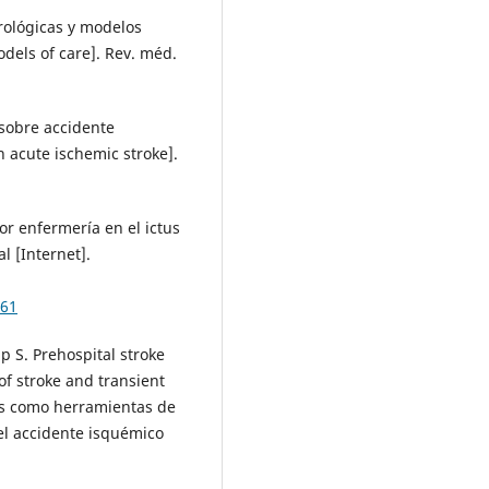
rológicas y modelos
dels of care]. Rev. méd.
 sobre accidente
acute ischemic stroke].
or enfermería en el ictus
l [Internet].
261
p S. Prehospital stroke
 of stroke and transient
ias como herramientas de
 el accidente isquémico