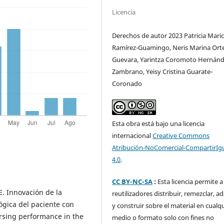
Licencia
Derechos de autor 2023 Patricia Maric
Ramírez-Guamingo, Neris Marina Ort
Guevara, Yarintza Coromoto Hernánd
Zambrano, Yeisy Cristina Guarate-
Coronado
Esta obra está bajo una licencia
internacional
Creative Commons
Atribución-NoComercial-CompartirIg
4.0
.
CC BY-NC-SA
:
Esta licencia permite a
E. Innovación de la
reutilizadores distribuir, remezclar, a
ógica del paciente con
y construir sobre el material en cualq
rsing performance in the
medio o formato solo con fines no