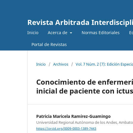
Revista Arbitrada Interdiscipl
Inicio
Acerca de
Normas Editoriales
E
Portal de Revistas
Inicio
/
Archivos
/
Vol. 7 Núm. 2 (7): Edición Especia
Conocimiento de enfermería
inicial de paciente con ictu
Patricia Maricela Ramírez-Guamingo
Universidad Regional Autónoma de los Andes, Ambato
https://orcid.org/0009-0003-1389-7443