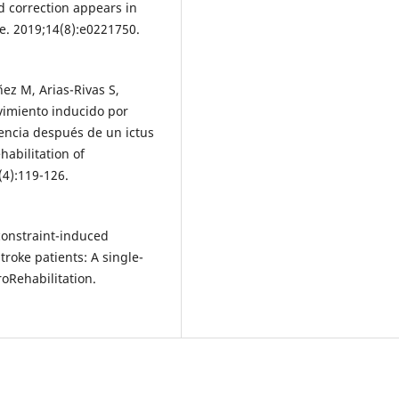
d correction appears in
e. 2019;14(8):e0221750.
z M, Arias-Rivas S,
ovimiento inducido por
gencia después de un ictus
abilitation of
(4):119-126.
constraint-induced
troke patients: A single-
roRehabilitation.