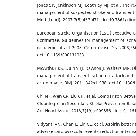
Jones SP, Jenkinson MJ, Leathley MJ, et al. The 
management of suspected stroke and transient i
Med (Lond). 2007;7(5):467-471. doi:10.7861/clin
European Stroke Organisation (ESO) Executive 
Committee. Guidelines for management of ischa
ischaemic attack 2008. Cerebrovasc Dis. 2008;25
doi:10.1159/000131083
McArthur KS, Quinn TJ, Dawson J, Walters MR. D
management of transient ischaemic attack and i
acute phase. BMJ. 2011;342:d1938. doi:10.1136
Chi NF, Wen CP, Liu CH, et al. Comparison Betw
Clopidogrel in Secondary Stroke Prevention Base
Am Heart Assoc. 2018;7(19):e009856. doi:10.116
Vidyanti AN, Chan L, Lin CL, et al. Aspirin bette
adverse cardiovascular events reduction after is