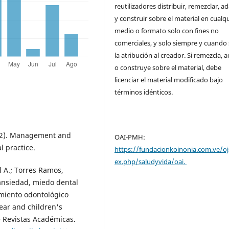
reutilizadores distribuir, remezclar, a
y construir sobre el material en cualq
medio o formato solo con fines no
comerciales, y solo siempre y cuando 
la atribución al creador. Si remezcla, 
o construye sobre el material, debe
licenciar el material modificado bajo
términos idénticos.
(2012). Management and
OAI-PMH:
l practice.
https://fundacionkoinonia.com.ve/oj
ex.php/saludyvida/oai.
 A.; Torres Ramos,
 ansiedad, miedo dental
amiento odontológico
ear and children's
e Revistas Académicas.