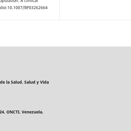
pulation. A clinical
. doi:10.1007/BF03262664
 de la Salud. Salud y Vida
324. ONCTI. Venezuela.