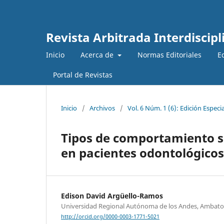
Revista Arbitrada Interdiscipl
Inicio
Acerca de
Normas Editoriales
E
Portal de Revistas
Inicio
/
Archivos
/
Vol. 6 Núm. 1 (6): Edición Especia
Tipos de comportamiento s
en pacientes odontológicos
Edison David Argüello-Ramos
Universidad Regional Autónoma de los Andes, Ambat
http://orcid.org/0000-0003-1771-5021