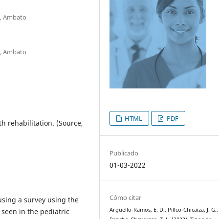
o, Ambato
o, Ambato
HTML
PDF
h rehabilitation. (Source,
Publicado
01-03-2022
Cómo citar
using a survey using the
Argüello-Ramos, E. D., Pillco-Chicaiza, J. G.,
 seen in the pediatric