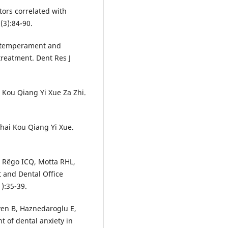
tors correlated with
(3):84-90.
n temperament and
treatment. Dent Res J
 Kou Qiang Yi Xue Za Zhi.
hai Kou Qiang Yi Xue.
Rêgo ICQ, Motta RHL,
t and Dental Office
):35-39.
ven B, Haznedaroglu E,
 of dental anxiety in