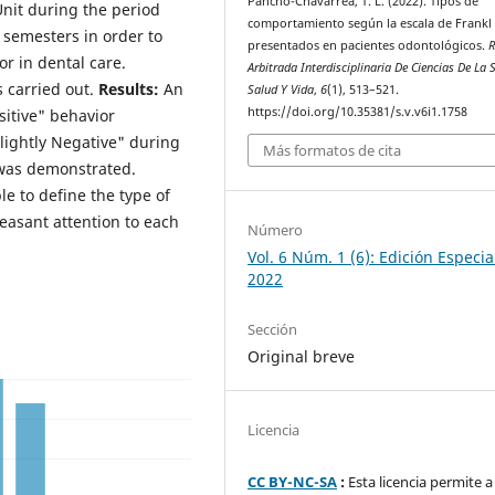
Pancho-Chavarrea, T. L. (2022). Tipos de
Unit during the period
comportamiento según la escala de Frankl
 semesters in order to
presentados en pacientes odontológicos.
R
r in dental care.
Arbitrada Interdisciplinaria De Ciencias De La 
s carried out.
Results:
An
Salud Y Vida
,
6
(1), 513–521.
https://doi.org/10.35381/s.v.v6i1.1758
sitive" behavior
lightly Negative" during
Más formatos de cita
 was demonstrated.
le to define the type of
easant attention to each
Número
Vol. 6 Núm. 1 (6): Edición Especia
2022
Sección
Original breve
Licencia
CC BY-NC-SA
:
Esta licencia permite a