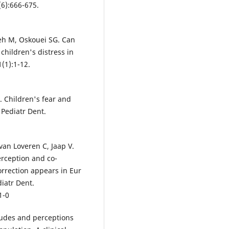
(6):666-675.
eh M, Oskouei SG. Can
children's distress in
1(1):1-12.
. Children's fear and
 Pediatr Dent.
 van Loveren C, Jaap V.
erception and co-
rrection appears in Eur
diatr Dent.
1-0
itudes and perceptions