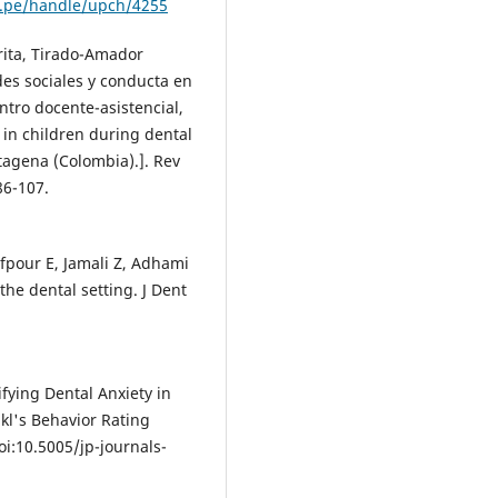
du.pe/handle/upch/4255
rita, Tirado-Amador
des sociales y conducta en
ntro docente-asistencial,
 in children during dental
tagena (Colombia).]. Rev
86-107.
fpour E, Jamali Z, Adhami
he dental setting. J Dent
ifying Dental Anxiety in
kl's Behavior Rating
doi:10.5005/jp-journals-