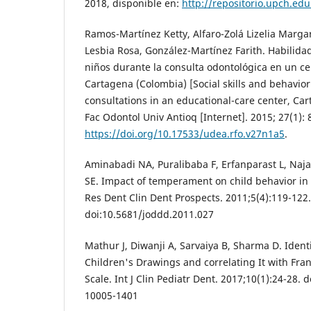
2018, disponible en:
http://repositorio.upch.e
Ramos-Martínez Ketty, Alfaro-Zolá Lizelia Marga
Lesbia Rosa, González-Martínez Farith. Habilida
niños durante la consulta odontológica en un ce
Cartagena (Colombia) [Social skills and behavior
consultations in an educational-care center, Car
Fac Odontol Univ Antioq [Internet]. 2015; 27(1): 
https://doi.org/10.17533/udea.rfo.v27n1a5
.
Aminabadi NA, Puralibaba F, Erfanparast L, Naja
SE. Impact of temperament on child behavior in t
Res Dent Clin Dent Prospects. 2011;5(4):119-122.
doi:10.5681/joddd.2011.027
Mathur J, Diwanji A, Sarvaiya B, Sharma D. Ident
Children's Drawings and correlating It with Fran
Scale. Int J Clin Pediatr Dent. 2017;10(1):24-28. 
10005-1401