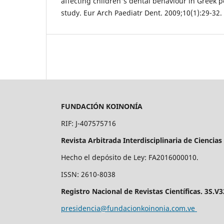
affecting children's dental behaviour in Greek po
study. Eur Arch Paediatr Dent. 2009;10(1):29-32
FUNDACIÓN KOINONÍA
RIF: J-407575716
Revista Arbitrada Interdisciplinaria de Ciencias
Hecho el depósito de Ley: FA2016000010.
ISSN: 2610-8038
Registro Nacional de Revistas Científicas. 3S.V
presidencia@fundacionkoinonia.com.ve