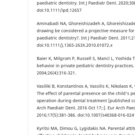
paediatric dentistry. Int J Paediatr Dent. 2020;30
doi:10.1111/ipd.12657
Aminabadi NA, Ghoreishizadeh A, Ghoreishizad
drawing be considered a projective measure for 
paediatric dentistry?. Int J Paediatr Dent. 2011;2
doi:10.1111/j.1365-263X.2010.01072.x
Baier K, Milgrom P, Russell S, Mancl L, Yoshida T
behavior in private pediatric dentistry practices.
2004;26(4):316-321.
Vasiliki B, Konstantinos A, Vassilis K, Nikolaos K,
The effect of parental presence on the child's p
operation during dental treatment [published co
Arch Paediatr Dent. 2016 Oct 17;:]. Eur Arch Pae
2016;17(5):381-386. doi:10.1007/s40368-016-024
Kyritsi MA, Dimou G, Lygidakis NA. Parental att