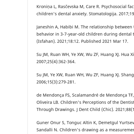
Kroniņa L, Rasčevska M, Care R. Psychosocial fac
children's dental anxiety. Stomatologija. 2017;19
Janeshin A, Habibi M. The relationship betwee
behavior in 3-7-year-old children during dental 
(Isfahan). 2021;18:12. Published 2021 Mar 17.
Su JM, Ruan WH, Ye XW, Wu ZF, Huang XJ. Hua Xi
2007;25(4):362-364.
Su JM, Ye XW, Ruan WH, Wu ZF, Huang XJ. Shang
2006;15(3):279-281.
de Mendonça FS, Scalamandré de Mendonça TF, 
Oliveira LB. Children's Perceptions of the Dentis
Through Drawings. J Dent Child (Chic). 2021;88(1
Guner Onur S, Tonguc Altin K, Demetgul Yurtse
Sandalli N. Children's drawing as a measurement