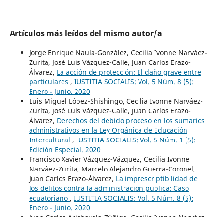
Artículos más leídos del mismo autor/a
Jorge Enrique Naula-González, Cecilia Ivonne Narváez-
Zurita, José Luis Vázquez-Calle, Juan Carlos Erazo-
Álvarez,
La acción de protección: El daño grave entre
particulares
,
IUSTITIA SOCIALIS: Vol. 5 Núm. 8 (5):
Enero - Junio. 2020
Luis Miguel López-Shishingo, Cecilia Ivonne Narváez-
Zurita, José Luis Vázquez-Calle, Juan Carlos Erazo-
Álvarez,
Derechos del debido proceso en los sumarios
administrativos en la Ley Orgánica de Educación
Intercultural
,
IUSTITIA SOCIALIS: Vol. 5 Núm. 1 (5):
Edición Especial. 2020
Francisco Xavier Vázquez-Vázquez, Cecilia Ivonne
Narváez-Zurita, Marcelo Alejandro Guerra-Coronel,
Juan Carlos Erazo-Álvarez,
La imprescriptibilidad de
los delitos contra la administración pública: Caso
ecuatoriano
,
IUSTITIA SOCIALIS: Vol. 5 Núm. 8 (5):
Enero - Junio. 2020