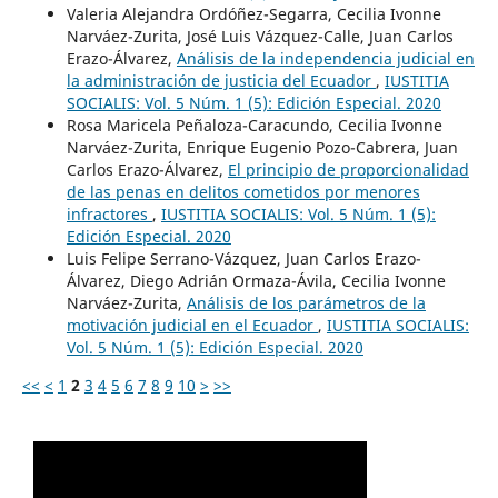
Valeria Alejandra Ordóñez-Segarra, Cecilia Ivonne
Narváez-Zurita, José Luis Vázquez-Calle, Juan Carlos
Erazo-Álvarez,
Análisis de la independencia judicial en
la administración de justicia del Ecuador
,
IUSTITIA
SOCIALIS: Vol. 5 Núm. 1 (5): Edición Especial. 2020
Rosa Maricela Peñaloza-Caracundo, Cecilia Ivonne
Narváez-Zurita, Enrique Eugenio Pozo-Cabrera, Juan
Carlos Erazo-Álvarez,
El principio de proporcionalidad
de las penas en delitos cometidos por menores
infractores
,
IUSTITIA SOCIALIS: Vol. 5 Núm. 1 (5):
Edición Especial. 2020
Luis Felipe Serrano-Vázquez, Juan Carlos Erazo-
Álvarez, Diego Adrián Ormaza-Ávila, Cecilia Ivonne
Narváez-Zurita,
Análisis de los parámetros de la
motivación judicial en el Ecuador
,
IUSTITIA SOCIALIS:
Vol. 5 Núm. 1 (5): Edición Especial. 2020
<<
<
1
2
3
4
5
6
7
8
9
10
>
>>