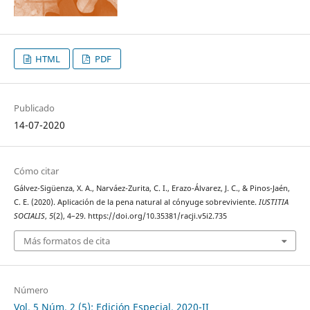
HTML
PDF
Publicado
14-07-2020
Cómo citar
Gálvez-Sigüenza, X. A., Narváez-Zurita, C. I., Erazo-Álvarez, J. C., & Pinos-Jaén,
C. E. (2020). Aplicación de la pena natural al cónyuge sobreviviente.
IUSTITIA
SOCIALIS
,
5
(2), 4–29. https://doi.org/10.35381/racji.v5i2.735
Más formatos de cita
Número
Vol. 5 Núm. 2 (5): Edición Especial. 2020-II