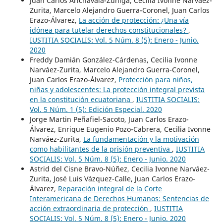
Juan Carlos Arichavala-Zúñiga, Cecilia Ivonne Narváez-
Zurita, Marcelo Alejandro Guerra-Coronel, Juan Carlos
Erazo-Álvarez,
La acción de protección: ¿Una vía
idónea para tutelar derechos constitucionales?
,
IUSTITIA SOCIALIS: Vol. 5 Núm. 8 (5): Enero - Junio.
2020
Freddy Damián González-Cárdenas, Cecilia Ivonne
Narváez-Zurita, Marcelo Alejandro Guerra-Coronel,
Juan Carlos Erazo-Álvarez,
Protección para niños,
niñas y adolescentes: La protección integral prevista
en la constitución ecuatoriana
,
IUSTITIA SOCIALIS:
Vol. 5 Núm. 1 (5): Edición Especial. 2020
Jorge Martin Peñafiel-Sacoto, Juan Carlos Erazo-
Álvarez, Enrique Eugenio Pozo-Cabrera, Cecilia Ivonne
Narváez-Zurita,
La fundamentación y la motivación
como habilitantes de la prisión preventiva
,
IUSTITIA
SOCIALIS: Vol. 5 Núm. 8 (5): Enero - Junio. 2020
Astrid del Cisne Bravo-Núñez, Cecilia Ivonne Narváez-
Zurita, José Luis Vázquez-Calle, Juan Carlos Erazo-
Álvarez,
Reparación integral de la Corte
Interamericana de Derechos Humanos: Sentencias de
acción extraordinaria de protección
,
IUSTITIA
SOCIALIS: Vol. 5 Núm. 8 (5): Enero - Junio. 2020