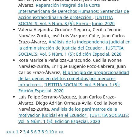
Álvarez,
Reparación integral de la Corte
Interamericana de Derechos Humanos: Sentencias de
acción extraordinaria de protección
,
IUSTITIA
SOCIALIS: Vol. 5 Núm. 8 (5): Enero - Junio. 2020
Valeria Alejandra Ordóñez-Segarra, Cecilia Ivonne
Narváez-Zurita, José Luis Vázquez-Calle, Juan Carlos
Erazo-Álvarez,
Análisis de la independencia judicial en
la administración de justicia del Ecuador
,
IUSTITIA
SOCIALIS: Vol. 5 Núm. 1 (5): Edición Especial. 2020
Rosa Maricela Peñaloza-Caracundo, Cecilia Ivonne
Narváez-Zurita, Enrique Eugenio Pozo-Cabrera, Juan
Carlos Erazo-Álvarez,
El principio de proporcionalidad
de las penas en delitos cometidos por menores
infractores
,
IUSTITIA SOCIALIS: Vol. 5 Núm. 1 (5):
Edición Especial. 2020
Luis Felipe Serrano-Vázquez, Juan Carlos Erazo-
Álvarez, Diego Adrián Ormaza-Ávila, Cecilia Ivonne
Narváez-Zurita,
Análisis de los parámetros de la
motivación judicial en el Ecuador
,
IUSTITIA SOCIALIS:
Vol. 5 Núm. 1 (5): Edición Especial. 2020
<<
<
1
2
3
4
5
6
7
8
9
10
>
>>