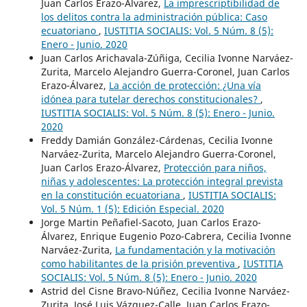
Juan Carlos Erazo-Álvarez,
La imprescriptibilidad de
los delitos contra la administración pública: Caso
ecuatoriano
,
IUSTITIA SOCIALIS: Vol. 5 Núm. 8 (5):
Enero - Junio. 2020
Juan Carlos Arichavala-Zúñiga, Cecilia Ivonne Narváez-
Zurita, Marcelo Alejandro Guerra-Coronel, Juan Carlos
Erazo-Álvarez,
La acción de protección: ¿Una vía
idónea para tutelar derechos constitucionales?
,
IUSTITIA SOCIALIS: Vol. 5 Núm. 8 (5): Enero - Junio.
2020
Freddy Damián González-Cárdenas, Cecilia Ivonne
Narváez-Zurita, Marcelo Alejandro Guerra-Coronel,
Juan Carlos Erazo-Álvarez,
Protección para niños,
niñas y adolescentes: La protección integral prevista
en la constitución ecuatoriana
,
IUSTITIA SOCIALIS:
Vol. 5 Núm. 1 (5): Edición Especial. 2020
Jorge Martin Peñafiel-Sacoto, Juan Carlos Erazo-
Álvarez, Enrique Eugenio Pozo-Cabrera, Cecilia Ivonne
Narváez-Zurita,
La fundamentación y la motivación
como habilitantes de la prisión preventiva
,
IUSTITIA
SOCIALIS: Vol. 5 Núm. 8 (5): Enero - Junio. 2020
Astrid del Cisne Bravo-Núñez, Cecilia Ivonne Narváez-
Zurita, José Luis Vázquez-Calle, Juan Carlos Erazo-