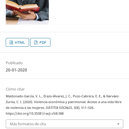
HTML
PDF
Publicado
20-01-2020
Cómo citar
Maldonado-García, V. L., Erazo-Álvarez, J. C., Pozo-Cabrera, E. E., & Narváez-
Zurita, C. I. (2020). Violencia económica y patrimonial. Acceso a una vida libre
de violencia a las mujeres.
IUSTITIA SOCIALIS
,
5
(8), 511–526.
https://doi.org/10.35381/racji.v5i8.588
Más formatos de cita