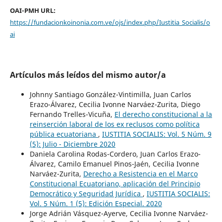
OAI-PMH URL:
https://fundacionkoinonia.com.ve/ojs/index.php/Iustitia_Socialis/o
ai
Artículos más leídos del mismo autor/a
Johnny Santiago González-Vintimilla, Juan Carlos
Erazo-Álvarez, Cecilia Ivonne Narváez-Zurita, Diego
Fernando Trelles-Vicuña,
El derecho constitucional a la
reinserción laboral de los ex reclusos como política
pública ecuatoriana
,
IUSTITIA SOCIALIS: Vol. 5 Núm. 9
(5): Julio - Diciembre 2020
Daniela Carolina Rodas-Cordero, Juan Carlos Erazo-
Álvarez, Camilo Emanuel Pinos-Jaén, Cecilia Ivonne
Narváez-Zurita,
Derecho a Resistencia en el Marco
Constitucional Ecuatoriano, aplicación del Principio
Democrático y Seguridad Jurídica
,
IUSTITIA SOCIALIS:
Vol. 5 Núm. 1 (5): Edición Especial. 2020
Jorge Adrián Vásquez-Ayerve, Cecilia Ivonne Narváez-