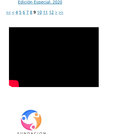
Edición Especial. 2020
<<
<
4
5
6
7
8
9
10
11
12
>
>>