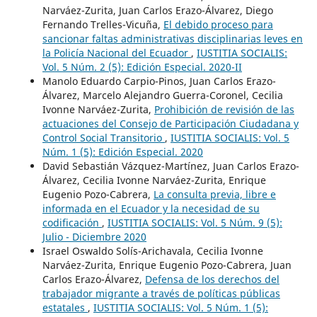
Narváez-Zurita, Juan Carlos Erazo-Álvarez, Diego
Fernando Trelles-Vicuña,
El debido proceso para
sancionar faltas administrativas disciplinarias leves en
la Policía Nacional del Ecuador
,
IUSTITIA SOCIALIS:
Vol. 5 Núm. 2 (5): Edición Especial. 2020-II
Manolo Eduardo Carpio-Pinos, Juan Carlos Erazo-
Álvarez, Marcelo Alejandro Guerra-Coronel, Cecilia
Ivonne Narváez-Zurita,
Prohibición de revisión de las
actuaciones del Consejo de Participación Ciudadana y
Control Social Transitorio
,
IUSTITIA SOCIALIS: Vol. 5
Núm. 1 (5): Edición Especial. 2020
David Sebastián Vázquez-Martínez, Juan Carlos Erazo-
Álvarez, Cecilia Ivonne Narváez-Zurita, Enrique
Eugenio Pozo-Cabrera,
La consulta previa, libre e
informada en el Ecuador y la necesidad de su
codificación
,
IUSTITIA SOCIALIS: Vol. 5 Núm. 9 (5):
Julio - Diciembre 2020
Israel Oswaldo Solís-Arichavala, Cecilia Ivonne
Narváez-Zurita, Enrique Eugenio Pozo-Cabrera, Juan
Carlos Erazo-Álvarez,
Defensa de los derechos del
trabajador migrante a través de políticas públicas
estatales
,
IUSTITIA SOCIALIS: Vol. 5 Núm. 1 (5):