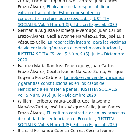
Zurita, Enrique Eugenio Pozo-Cabrera, Juan Carlos
Erazo-Álvarez,
El alcance de la responsabilidad
extracontractual del Estado por sentencia
condenatoria reformada o revocada
,
IUSTITIA
SOCIALIS: Vol. 5 Núm. 1 (5): Edición Especial. 2020
Germania Augusta Palomeque-Verdugo, Juan Carlos
Erazo-Álvarez, Cecilia Ivonne Narváez-Zurita, José Luis
Vázquez-Calle,
La reparación integral para las víctimas
de violencia de género en el derecho constitucional
,
IUSTITIA SOCIALIS: Vol. 5 Núm. 9 (5): Julio - Diciembre
2020
Ivanova María Ramírez-Tenepaguay, Juan Carlos
Erazo-Álvarez, Cecilia Ivonne Narváez-Zurita, Enrique
Eugenio Pozo-Cabrera,
La inobservancia de principios
y garantías constitucionales en los casos de
reincidencia en materia penal
,
IUSTITIA SOCIALIS:
Vol. 5 Núm. 9 (5): Julio - Diciembre 2020
William Heriberto Pauta-Cedillo, Cecilia Ivonne
Narváez-Zurita, José Luis Vázquez-Calle, Juan Carlos
Erazo-Álvarez,
El legítimo contradictor en los procesos
de nulidad de sentencia en el Ecuador
,
IUSTITIA
SOCIALIS: Vol. 5 Núm. 1 (5): Edición Especial. 2020
Richard Fernando Cuenca-Correa, Cecilia Ivonne