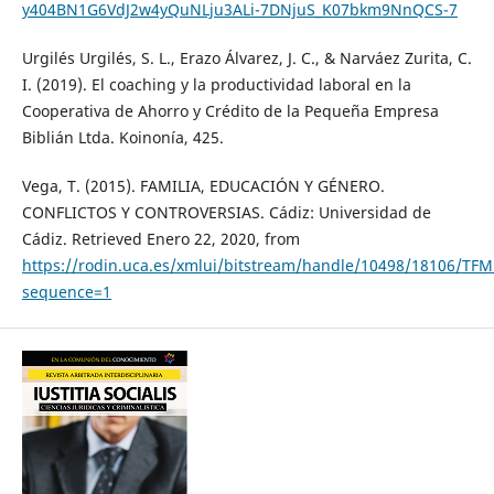
y404BN1G6VdJ2w4yQuNLju3ALi-7DNjuS_K07bkm9NnQCS-7
Urgilés Urgilés, S. L., Erazo Álvarez, J. C., & Narváez Zurita, C.
I. (2019). El coaching y la productividad laboral en la
Cooperativa de Ahorro y Crédito de la Pequeña Empresa
Biblián Ltda. Koinonía, 425.
Vega, T. (2015). FAMILIA, EDUCACIÓN Y GÉNERO.
CONFLICTOS Y CONTROVERSIAS. Cádiz: Universidad de
Cádiz. Retrieved Enero 22, 2020, from
https://rodin.uca.es/xmlui/bitstream/handle/10498/18106/TFM
sequence=1