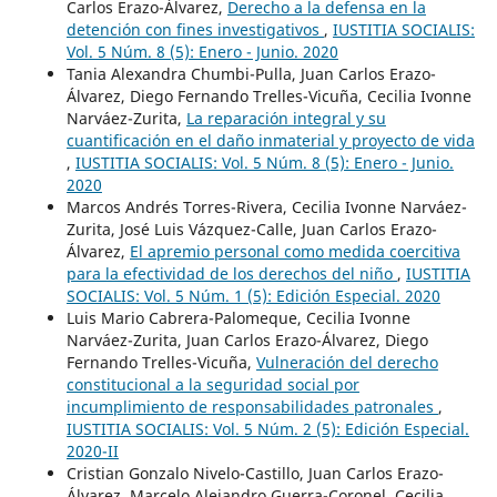
Carlos Erazo-Álvarez,
Derecho a la defensa en la
detención con fines investigativos
,
IUSTITIA SOCIALIS:
Vol. 5 Núm. 8 (5): Enero - Junio. 2020
Tania Alexandra Chumbi-Pulla, Juan Carlos Erazo-
Álvarez, Diego Fernando Trelles-Vicuña, Cecilia Ivonne
Narváez-Zurita,
La reparación integral y su
cuantificación en el daño inmaterial y proyecto de vida
,
IUSTITIA SOCIALIS: Vol. 5 Núm. 8 (5): Enero - Junio.
2020
Marcos Andrés Torres-Rivera, Cecilia Ivonne Narváez-
Zurita, José Luis Vázquez-Calle, Juan Carlos Erazo-
Álvarez,
El apremio personal como medida coercitiva
para la efectividad de los derechos del niño
,
IUSTITIA
SOCIALIS: Vol. 5 Núm. 1 (5): Edición Especial. 2020
Luis Mario Cabrera-Palomeque, Cecilia Ivonne
Narváez-Zurita, Juan Carlos Erazo-Álvarez, Diego
Fernando Trelles-Vicuña,
Vulneración del derecho
constitucional a la seguridad social por
incumplimiento de responsabilidades patronales
,
IUSTITIA SOCIALIS: Vol. 5 Núm. 2 (5): Edición Especial.
2020-II
Cristian Gonzalo Nivelo-Castillo, Juan Carlos Erazo-
Álvarez, Marcelo Alejandro Guerra-Coronel, Cecilia