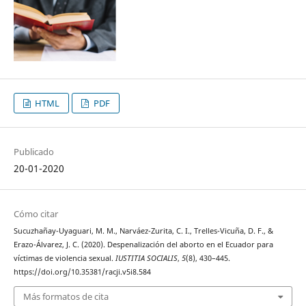
HTML
PDF
Publicado
20-01-2020
Cómo citar
Sucuzhañay-Uyaguari, M. M., Narváez-Zurita, C. I., Trelles-Vicuña, D. F., &
Erazo-Álvarez, J. C. (2020). Despenalización del aborto en el Ecuador para
víctimas de violencia sexual.
IUSTITIA SOCIALIS
,
5
(8), 430–445.
https://doi.org/10.35381/racji.v5i8.584
Más formatos de cita