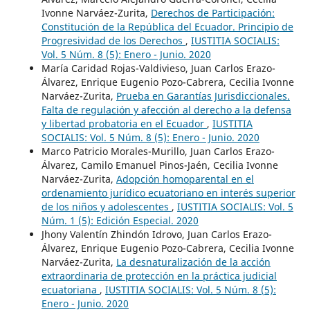
Ivonne Narváez-Zurita,
Derechos de Participación:
Constitución de la República del Ecuador. Principio de
Progresividad de los Derechos
,
IUSTITIA SOCIALIS:
Vol. 5 Núm. 8 (5): Enero - Junio. 2020
María Caridad Rojas-Valdivieso, Juan Carlos Erazo-
Álvarez, Enrique Eugenio Pozo-Cabrera, Cecilia Ivonne
Narváez-Zurita,
Prueba en Garantías Jurisdiccionales.
Falta de regulación y afección al derecho a la defensa
y libertad probatoria en el Ecuador
,
IUSTITIA
SOCIALIS: Vol. 5 Núm. 8 (5): Enero - Junio. 2020
Marco Patricio Morales-Murillo, Juan Carlos Erazo-
Álvarez, Camilo Emanuel Pinos-Jaén, Cecilia Ivonne
Narváez-Zurita,
Adopción homoparental en el
ordenamiento jurídico ecuatoriano en interés superior
de los niños y adolescentes
,
IUSTITIA SOCIALIS: Vol. 5
Núm. 1 (5): Edición Especial. 2020
Jhony Valentín Zhindón Idrovo, Juan Carlos Erazo-
Álvarez, Enrique Eugenio Pozo-Cabrera, Cecilia Ivonne
Narváez-Zurita,
La desnaturalización de la acción
extraordinaria de protección en la práctica judicial
ecuatoriana
,
IUSTITIA SOCIALIS: Vol. 5 Núm. 8 (5):
Enero - Junio. 2020