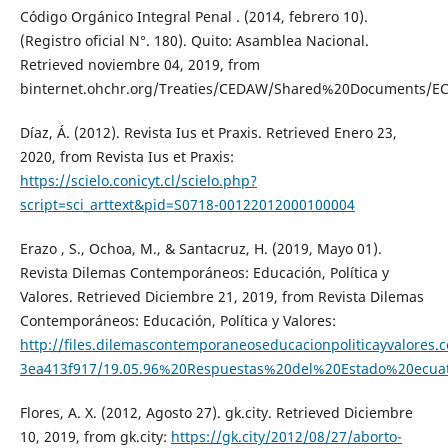
Código Orgánico Integral Penal . (2014, febrero 10).
(Registro oficial N°. 180). Quito: Asamblea Nacional.
Retrieved noviembre 04, 2019, from
binternet.ohchr.org/Treaties/CEDAW/Shared%20Documents/E
Díaz, Á. (2012). Revista Ius et Praxis. Retrieved Enero 23,
2020, from Revista Ius et Praxis:
https://scielo.conicyt.cl/scielo.php?
script=sci_arttext&pid=S0718-00122012000100004
Erazo , S., Ochoa, M., & Santacruz, H. (2019, Mayo 01).
Revista Dilemas Contemporáneos: Educación, Política y
Valores. Retrieved Diciembre 21, 2019, from Revista Dilemas
Contemporáneos: Educación, Política y Valores:
http://files.dilemascontemporaneoseducacionpoliticayvalores
3ea413f917/19.05.96%20Respuestas%20del%20Estado%20ecuato
Flores, A. X. (2012, Agosto 27). gk.city. Retrieved Diciembre
10, 2019, from gk.city:
https://gk.city/2012/08/27/aborto-