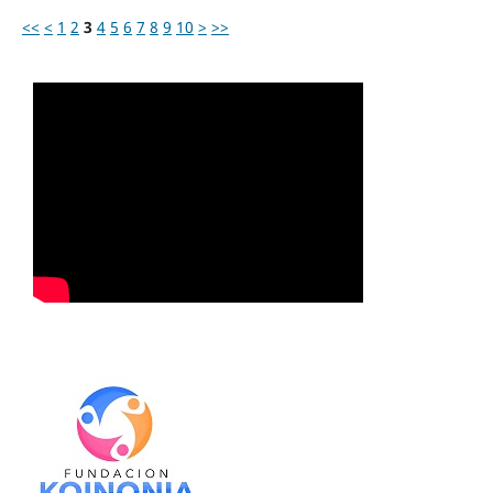
<<
<
1
2
3
4
5
6
7
8
9
10
>
>>