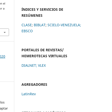
en el
or a
ÍNDICES Y SERVICIOS DE
o
RESÚMENES
CLASE
;
BIBLAT
;
SCIELO-VENEZUELA;
EBSCO
PORTALES DE REVISTAS/
HEMEROTECAS VIRTUALES
2020
DIALNET
;
VLEX
AGREGADORES
LatinRev
 los
daptar