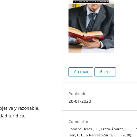
HTML
PDF
Publicado
20-01-2020
objetiva y razonable,
dad jurídica.
Cómo citar
Romero-Heras, J. C., Erazo-Álvarez, J. C., Pi
Jaén, C. E., & Narváez-Zurita, C. I. (2020).