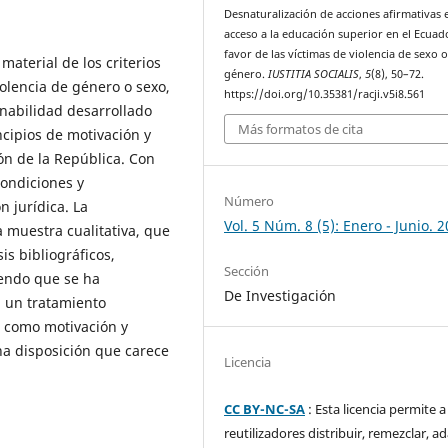
Desnaturalización de acciones afirmativas 
acceso a la educación superior en el Ecuad
favor de las víctimas de violencia de sexo 
 material de los criterios
género.
IUSTITIA SOCIALIS
,
5
(8), 50–72.
iolencia de género o sexo,
https://doi.org/10.35381/racji.v5i8.561
nabilidad desarrollado
Más formatos de cita
ncipios de motivación y
ón de la República. Con
condiciones y
Número
n jurídica. La
Vol. 5 Núm. 8 (5): Enero - Junio. 
a muestra cualitativa, que
is bibliográficos,
Sección
yendo que se ha
De Investigación
n un tratamiento
s como motivación y
a disposición que carece
Licencia
CC BY-NC-SA
: Esta licencia permite a
reutilizadores distribuir, remezclar, a