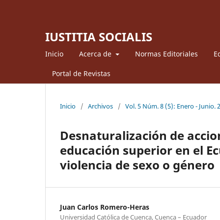
IUSTITIA SOCIALIS
Inicio
Acerca de
Normas Editoriales
Ed
Portal de Revistas
Inicio
/
Archivos
/
Vol. 5 Núm. 8 (5): Enero - Junio. 
Desnaturalización de accion
educación superior en el Ec
violencia de sexo o género
Juan Carlos Romero-Heras
Universidad Católica de Cuenca, Cuenca – Ecuador